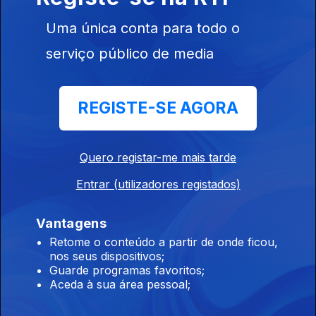
Edição | Lília Almeida
Uma única conta para todo o
24 jul. 2026
serviço público de media
Edição | Lília Almeida
REGISTE-SE AGORA
23 jul. 2026
Quero registar-me mais tarde
Edição | Lília Almeida
Entrar (utilizadores registados)
21 jul. 2026
Vantagens
Retome o conteúdo a partir de onde ficou,
nos seus dispositivos;
Edição | Margarida Pereira
Guarde programas favoritos;
20 jul. 2026
Aceda à sua área pessoal;