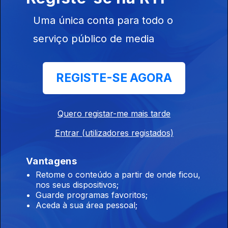
Edição | Lília Almeida
Uma única conta para todo o
24 jul. 2026
serviço público de media
Edição | Lília Almeida
REGISTE-SE AGORA
23 jul. 2026
Quero registar-me mais tarde
Edição | Lília Almeida
Entrar (utilizadores registados)
21 jul. 2026
Vantagens
Retome o conteúdo a partir de onde ficou,
nos seus dispositivos;
Edição | Margarida Pereira
Guarde programas favoritos;
20 jul. 2026
Aceda à sua área pessoal;