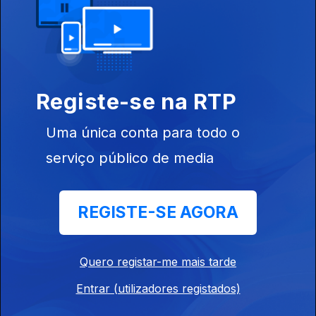
Edição I Sandra Pimenta
19 jul. 2026
Registe-se na RTP
Edição I Sandra Pimenta
18 jul. 2026
Uma única conta para todo o
serviço público de media
Edição | Saes Furtado
17 jul. 2026
REGISTE-SE AGORA
Edição | Saes Furtado
Quero registar-me mais tarde
16 jul. 2026
Entrar (utilizadores registados)