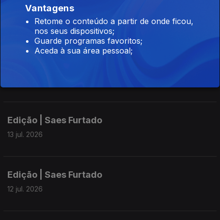
Vantagens
Edição | Saes Furtado
Retome o conteúdo a partir de onde ficou,
15 jul. 2026
nos seus dispositivos;
Guarde programas favoritos;
Aceda à sua área pessoal;
Edição | Saes Furtado
14 jul. 2026
Edição | Saes Furtado
13 jul. 2026
Edição | Saes Furtado
12 jul. 2026