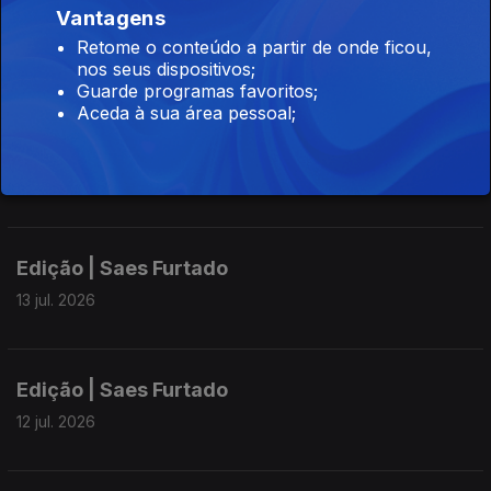
Vantagens
Edição | Saes Furtado
Retome o conteúdo a partir de onde ficou,
15 jul. 2026
nos seus dispositivos;
Guarde programas favoritos;
Aceda à sua área pessoal;
Edição | Saes Furtado
14 jul. 2026
Edição | Saes Furtado
13 jul. 2026
Edição | Saes Furtado
12 jul. 2026