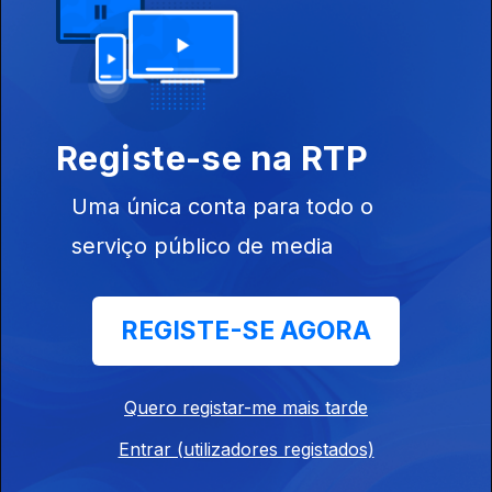
Edição I Sandra Pimenta
19 jul. 2026
Registe-se na RTP
Edição I Sandra Pimenta
18 jul. 2026
Uma única conta para todo o
serviço público de media
Edição | Saes Furtado
17 jul. 2026
REGISTE-SE AGORA
Edição | Saes Furtado
Quero registar-me mais tarde
16 jul. 2026
Entrar (utilizadores registados)