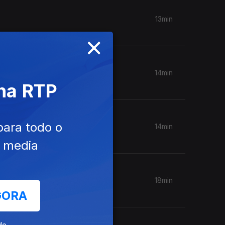
13min
×
14min
 na RTP
para todo o
14min
e media
18min
GORA
de