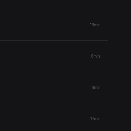
16min
6min
14min
17min