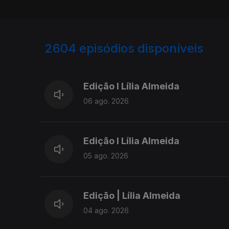
2604
episódios disponíveis
944153
940288
Edição I Lília Almeida
06 ago. 2026
Edição I Lília Almeida
05 ago. 2026
Edição | Lília Almeida
04 ago. 2026