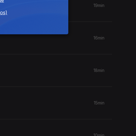
19min
dos)
16min
18min
15min
10min