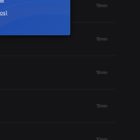
19min
dos)
16min
18min
15min
10min