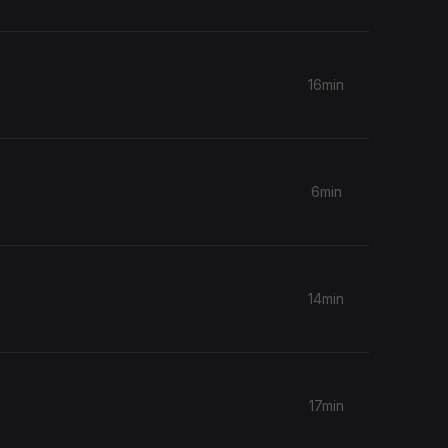
16min
6min
14min
17min