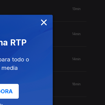
13min
×
14min
 na RTP
para todo o
14min
e media
18min
GORA
de