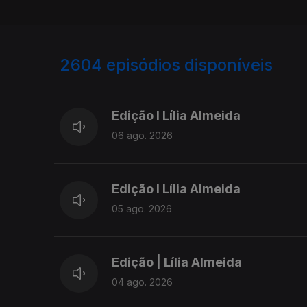
2604
episódios disponíveis
944153
940288
Edição I Lília Almeida
06 ago. 2026
Edição I Lília Almeida
05 ago. 2026
Edição | Lília Almeida
04 ago. 2026