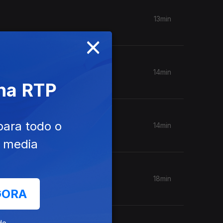
13min
×
14min
 na RTP
para todo o
14min
e media
18min
GORA
de