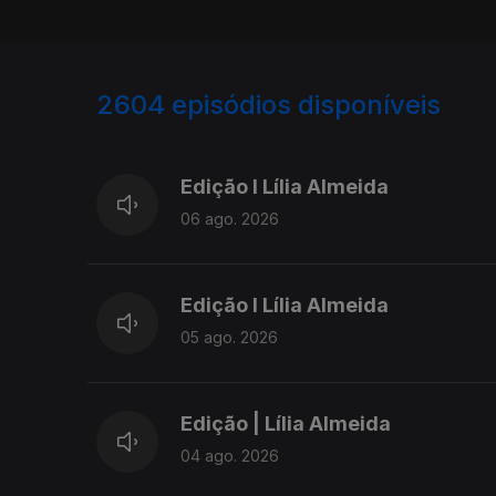
2604
episódios disponíveis
944153
940288
Edição I Lília Almeida
06 ago. 2026
Edição I Lília Almeida
05 ago. 2026
Edição | Lília Almeida
04 ago. 2026