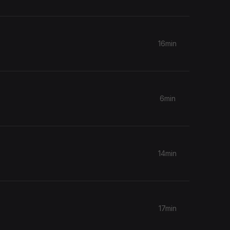
16min
6min
14min
17min