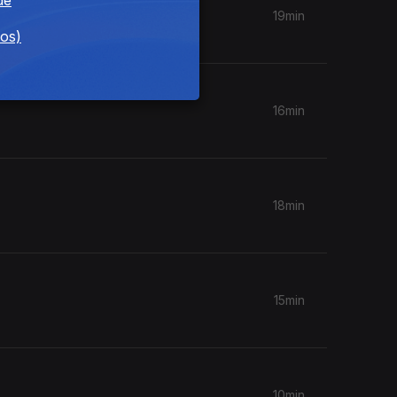
19min
dos)
16min
18min
15min
10min