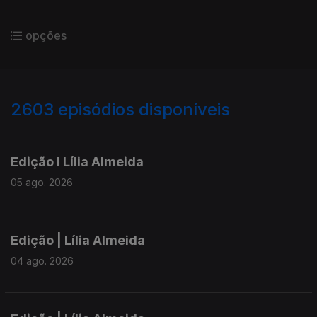
opções
2603
episódios disponíveis
943925
940155
935709
Edição I Lília Almeida
05 ago. 2026
Edição | Lília Almeida
04 ago. 2026