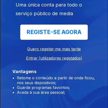
Uma única conta para todo o
14 jul. 2026
serviço público de media
Edição | Margarida Pereira
REGISTE-SE AGORA
13 jul. 2026
Quero registar-me mais tarde
Edição | Lília Almeida
Entrar (utilizadores registados)
10 jul. 2026
Vantagens
Retome o conteúdo a partir de onde ficou,
Edição | Lília Almeida
nos seus dispositivos;
09 jul. 2026
Guarde programas favoritos;
Aceda à sua área pessoal;
Edição | Lília Almeida