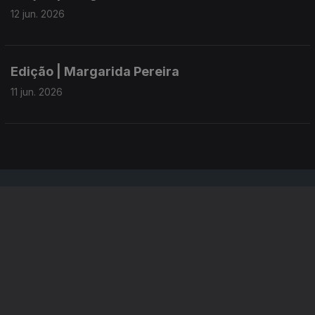
12 jun. 2026
Edição | Margarida Pereira
11 jun. 2026
Instale a aplicação
RTP Play
Disponível para iOS, Android, Apple TV, Android TV e
CarPlay