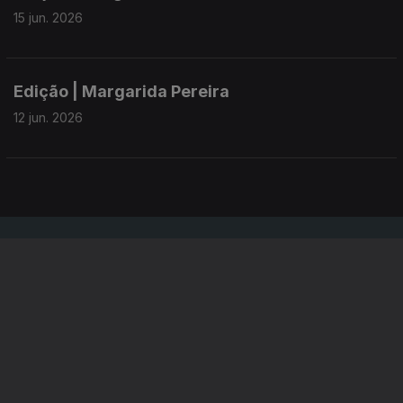
15 jun. 2026
Edição | Margarida Pereira
12 jun. 2026
Instale a aplicação
RTP Play
Disponível para iOS, Android, Apple TV, Android TV e
CarPlay