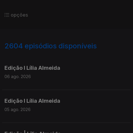
opções
2604
episódios disponíveis
944153
940288
935953
Edição I Lília Almeida
06 ago. 2026
Edição I Lília Almeida
05 ago. 2026