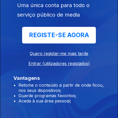
Uma única conta para todo o
15 jul. 2026
serviço público de media
Edição | Margarida Pereira
REGISTE-SE AGORA
14 jul. 2026
Quero registar-me mais tarde
Edição | Margarida Pereira
Entrar (utilizadores registados)
13 jul. 2026
Vantagens
Retome o conteúdo a partir de onde ficou,
Edição | Lília Almeida
nos seus dispositivos;
10 jul. 2026
Guarde programas favoritos;
Aceda à sua área pessoal;
Edição | Lília Almeida