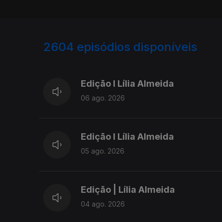
2604
episódios disponíveis
944153
940288
Edição I Lília Almeida
06 ago. 2026
Edição I Lília Almeida
05 ago. 2026
Edição | Lília Almeida
04 ago. 2026