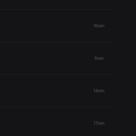
16min
6min
14min
17min