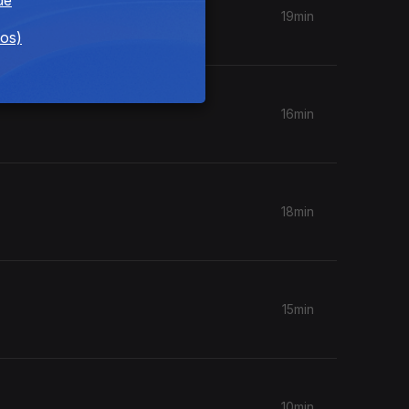
19min
dos)
16min
18min
15min
10min