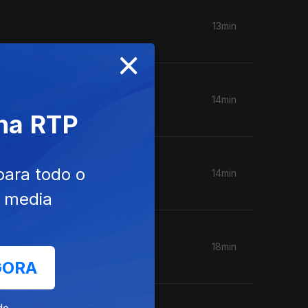
13min
×
14min
 na RTP
para todo o
14min
e media
18min
GORA
de