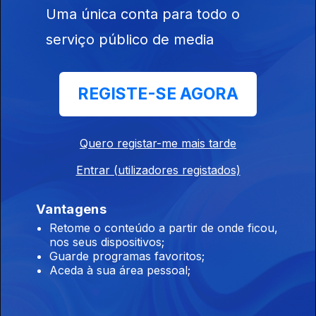
Uma única conta para todo o
14 jul. 2026
serviço público de media
Edição | Margarida Pereira
REGISTE-SE AGORA
13 jul. 2026
Quero registar-me mais tarde
Edição | Lília Almeida
Entrar (utilizadores registados)
10 jul. 2026
Vantagens
Retome o conteúdo a partir de onde ficou,
Edição | Lília Almeida
nos seus dispositivos;
09 jul. 2026
Guarde programas favoritos;
Aceda à sua área pessoal;
Edição | Lília Almeida