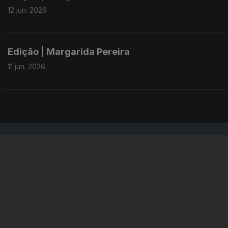
12 jun. 2026
Edição | Margarida Pereira
11 jun. 2026
Instale a aplicação
RTP Play
Disponível para iOS, Android, Apple TV, Android TV e
CarPlay