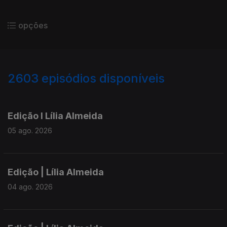
opções
2603
episódios disponíveis
943925
940155
935709
Edição I Lília Almeida
05 ago. 2026
Edição | Lília Almeida
04 ago. 2026