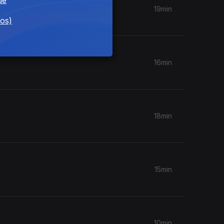
19min
dos)
16min
18min
15min
10min