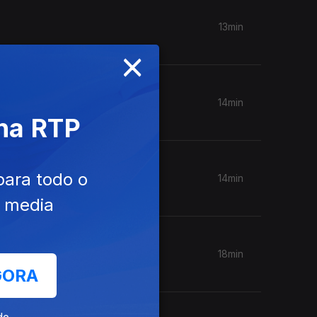
13min
×
14min
 na RTP
para todo o
14min
e media
18min
GORA
de