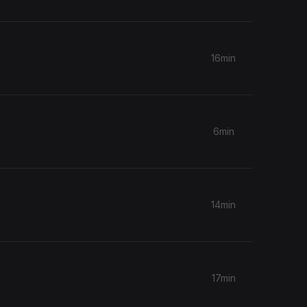
16min
6min
14min
17min