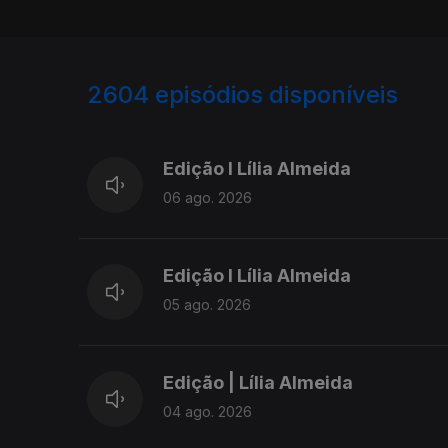
2604
episódios disponíveis
944153
940288
Edição I Lília Almeida
06 ago. 2026
Edição I Lília Almeida
05 ago. 2026
Edição | Lília Almeida
04 ago. 2026