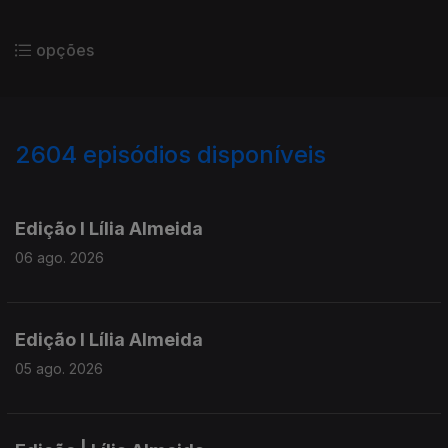
opções
2604
episódios disponíveis
944153
940288
935953
Edição I Lília Almeida
06 ago. 2026
Edição I Lília Almeida
05 ago. 2026