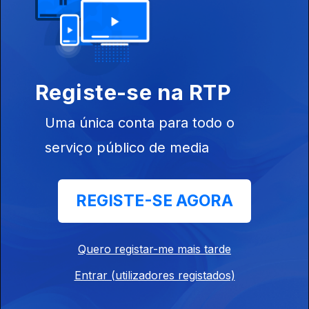
09 jul. 2026
Edição | Lília Almeida
Registe-se na RTP
08 jul. 2026
Uma única conta para todo o
Edição | Lília Almeida
serviço público de media
07 jul. 2026
REGISTE-SE AGORA
Edição | Lília Almeida
06 jul. 2026
Quero registar-me mais tarde
Entrar (utilizadores registados)
Edição I Lília Almeida