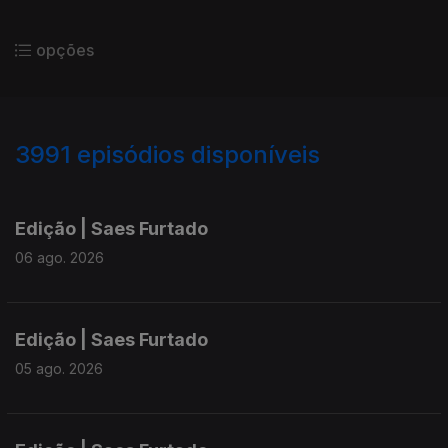
opções
3991
episódios disponíveis
945016
942636
940178
Edição | Saes Furtado
06 ago. 2026
Edição | Saes Furtado
05 ago. 2026