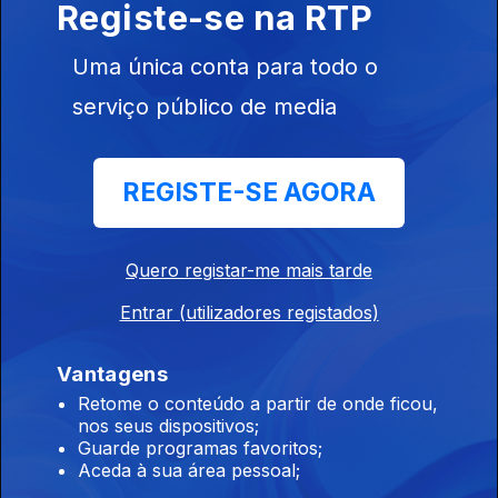
Registe-se na RTP
Edição | Lília Almeida
Uma única conta para todo o
23 jul. 2026
serviço público de media
Edição | Lília Almeida
REGISTE-SE AGORA
22 jul. 2026
Quero registar-me mais tarde
Edição | Lília Almeida
Entrar (utilizadores registados)
21 jul. 2026
Vantagens
Retome o conteúdo a partir de onde ficou,
nos seus dispositivos;
Guarde programas favoritos;
Edição | Margarida Pereira
Aceda à sua área pessoal;
20 jul. 2026