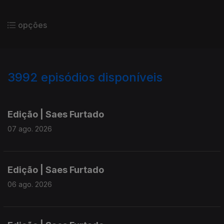
opções
3992
episódios disponíveis
945168
942886
940454
Edição | Saes Furtado
07 ago. 2026
Edição | Saes Furtado
06 ago. 2026