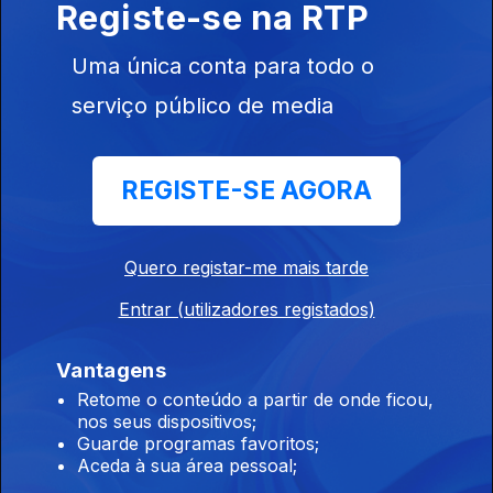
Registe-se na RTP
Edição | Lília Almeida
Uma única conta para todo o
24 jul. 2026
serviço público de media
Edição | Lília Almeida
REGISTE-SE AGORA
23 jul. 2026
Quero registar-me mais tarde
Edição | Lília Almeida
Entrar (utilizadores registados)
22 jul. 2026
Vantagens
Retome o conteúdo a partir de onde ficou,
nos seus dispositivos;
Edição | Lília Almeida
Guarde programas favoritos;
21 jul. 2026
Aceda à sua área pessoal;