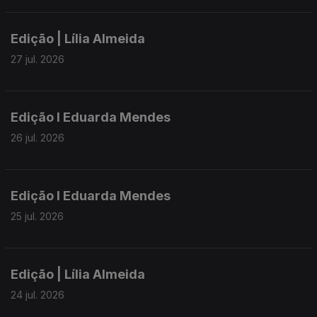
► Governo aprova caderno de encargos para venda do
Handling e aval de 55 milhões de euros à SATA
Edição | Lília Almeida
► PS denuncia falta de respostas do Governo da República
sobre a requalificação da esquadra da PSP na Ribeira Grande
27 jul. 2026
► Grupos Oriental e Central dos Açores estão sob aviso
amarelo por chuva forte
Edição I Eduarda Mendes
26 jul. 2026
Edição I Eduarda Mendes
25 jul. 2026
Edição | Lília Almeida
24 jul. 2026