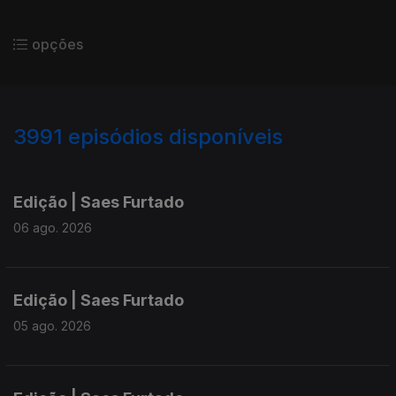
opções
3991
episódios disponíveis
945016
942636
940178
Edição | Saes Furtado
06 ago. 2026
Edição | Saes Furtado
05 ago. 2026