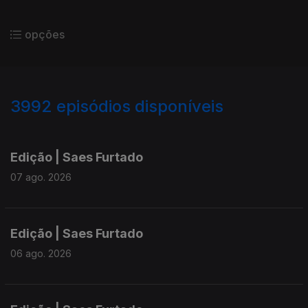
opções
3992
episódios disponíveis
945168
942886
940454
Edição | Saes Furtado
07 ago. 2026
Edição | Saes Furtado
06 ago. 2026