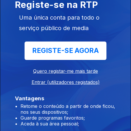
Registe-se na RTP
Edição | Lília Almeida
Uma única conta para todo o
24 jul. 2026
serviço público de media
Edição | Lília Almeida
REGISTE-SE AGORA
23 jul. 2026
Quero registar-me mais tarde
Edição | Lília Almeida
Entrar (utilizadores registados)
22 jul. 2026
Vantagens
Retome o conteúdo a partir de onde ficou,
nos seus dispositivos;
Edição | Lília Almeida
Guarde programas favoritos;
21 jul. 2026
Aceda à sua área pessoal;