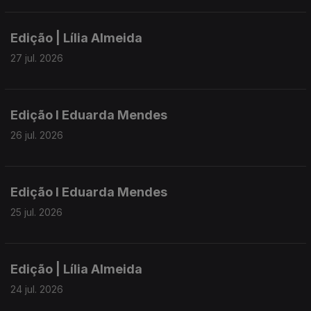
► Governo aprova caderno de encargos para venda do
Handling e aval de 55 milhões de euros à SATA
Edição | Lília Almeida
► PS denuncia falta de respostas do Governo da República
sobre a requalificação da esquadra da PSP na Ribeira Grande
27 jul. 2026
► Grupos Oriental e Central dos Açores estão sob aviso
amarelo por chuva forte
Edição I Eduarda Mendes
26 jul. 2026
Edição I Eduarda Mendes
25 jul. 2026
Edição | Lília Almeida
24 jul. 2026