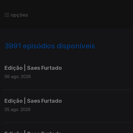
opções
3991
episódios disponíveis
945016
942636
940178
937295
934482
Edição | Saes Furtado
06 ago. 2026
Edição | Saes Furtado
05 ago. 2026