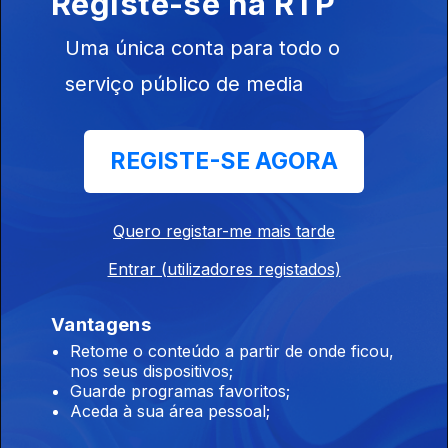
Registe-se na RTP
Uma única conta para todo o
Edição | Lília Almeida
serviço público de media
11 jul. 2026
REGISTE-SE AGORA
Edição | Saes Furtado
10 jul. 2026
Quero registar-me mais tarde
Entrar (utilizadores registados)
Edição | Saes Furtado
09 jul. 2026
Vantagens
Retome o conteúdo a partir de onde ficou,
nos seus dispositivos;
Guarde programas favoritos;
Edição | Saes Furtado
Aceda à sua área pessoal;
08 jul. 2026