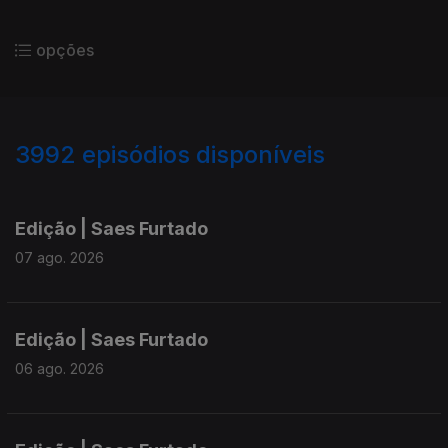
opções
3992
episódios disponíveis
945168
942886
940454
Edição | Saes Furtado
07 ago. 2026
Edição | Saes Furtado
06 ago. 2026