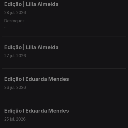
Edição | Lília Almeida
28 jul. 2026
Destaques:
► Governo aprova caderno de encargos para venda do
Handling e aval de 55 milhões de euros à SATA
Edição | Lília Almeida
► PS denuncia falta de respostas do Governo da República
sobre a requalificação da esquadra da PSP na Ribeira Grande
27 jul. 2026
► Grupos Oriental e Central dos Açores estão sob aviso
amarelo por chuva forte
Edição I Eduarda Mendes
26 jul. 2026
Edição I Eduarda Mendes
25 jul. 2026