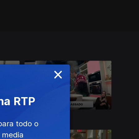
×
 na RTP
23 dez. 2024
para todo o
e media