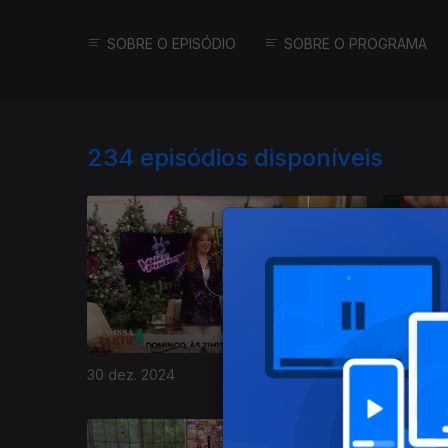
SOBRE O EPISÓDIO
SOBRE O PROGRAMA
234
episódios disponíveis
30 dez. 2024
27 dez. 