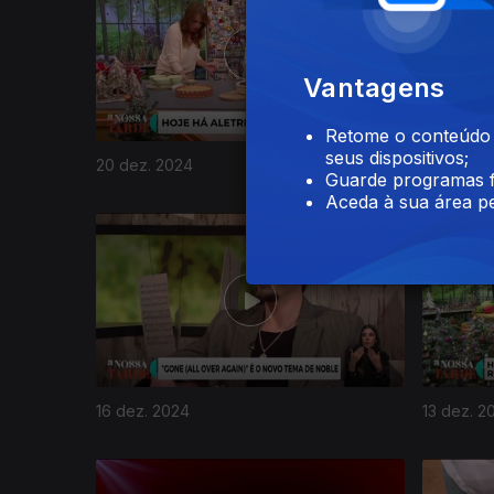
Vantagens
Retome o conteúdo a
seus dispositivos;
20 dez. 2024
19 dez. 2
Guarde programas f
Aceda à sua área pe
814947
16 dez. 2024
13 dez. 2