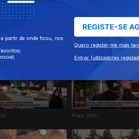
REGISTE-SE A
 partir de onde ficou, nos
Quero registar-me mais tar
024
18 dez. 2024
avoritos;
ssoal;
Entrar (utilizadores regista
024
11 dez. 2024