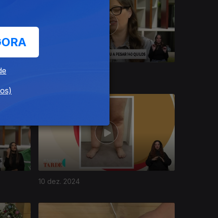
GORA
de
17 dez. 2024
dos)
10 dez. 2024