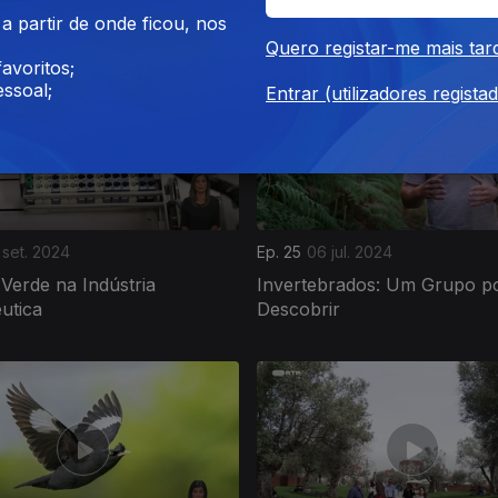
Conservação Marinha?
 partir de onde ficou, nos
Quero registar-me mais tar
avoritos;
ssoal;
Entrar (utilizadores regista
 set. 2024
Ep. 25
06 jul. 2024
Verde na Indústria
Invertebrados: Um Grupo p
utica
Descobrir