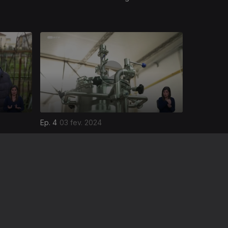
Ep. 4
03 fev. 2024
undo
Valorizar Subprodutos Agrícolas