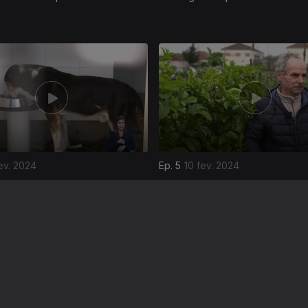
ev. 2024
Ep. 5
10 fev. 2024
 de Companhia
Projetos Financiados pelo F
Ambiental
Instale a aplicação
RTP Play