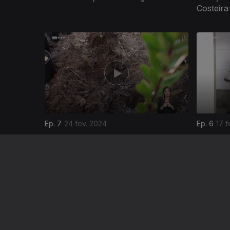
Costeira
745580
Ep. 7
24 fev. 2024
Ep. 6
17 f
Florestas Urbanas
Animais