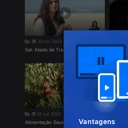
Ep. 35
23 nov. 2024
Ep. 34
16
Sal: Aliado da Transição Energética
Morcego
799006
Ep. 31
26 out. 2024
Ep. 30
19
Vantagens
Alimentação Saudável e Sustentável
A Saúde