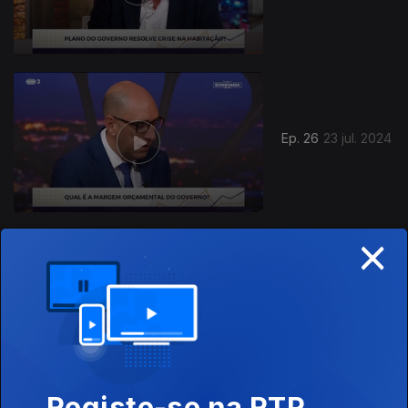
Ep. 26
23 jul. 2024
×
Ep. 25
16 jul. 2024
Registe-se na RTP