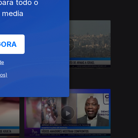
para todo o
20 nov. 2024
e media
GORA
de
dos)
13 nov. 2024