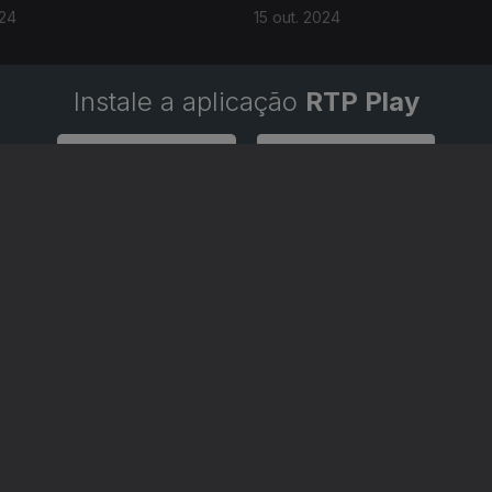
024
15 out. 2024
Instale a aplicação
RTP Play
Disponível para iOS, Android, Apple TV, Android TV e CarPlay
RTP PLAY
CONTACTOS
O
EM DIRETO
PROVEDORA DO
ÃO
REVER PROGRAMAS
TELESPECTADOR
PROVEDORA DO OU
CONCURSOS
UIVOS
ACESSIBILIDADES
PERGUNTAS FREQUENTES
NA
SATÉLITES
CONTACTOS