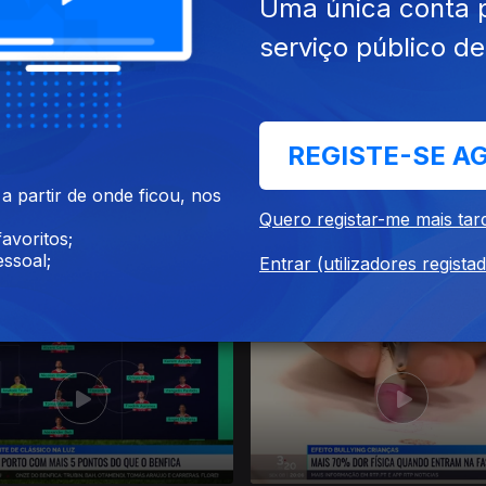
Uma única conta 
024
21 nov. 2024
serviço público d
REGISTE-SE A
 partir de onde ficou, nos
Quero registar-me mais tar
avoritos;
ssoal;
Entrar (utilizadores regista
024
14 nov. 2024