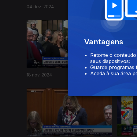
04 dez. 2024
01 dez. 2
Vantagens
Retome o conteúdo a
seus dispositivos;
Guarde programas f
Aceda à sua área pe
18 nov. 2024
15 nov. 2