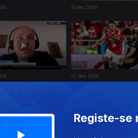
024
13 dez. 2024
024
07 dez. 2024
Registe-se