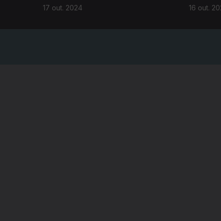
17 out. 2024
16 out. 2
NOTÍCIAS
DESPORT
TELEVIS
RÁDIO
RTP ARQ
RTP ENSI