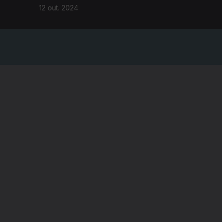
12 out. 2024
A EMPRESA
CONSELHO GERAL INDEPENDENTE
CONSELHO DE OPINIÃO
VINTE
CONTRATO DE CONCESSÃO DO SERVIÇO
PÚBLICO DE RÁDIO E TELEVISÃO
RGPD
GESTÃO DAS DEFINIÇÕES DE COOKIES