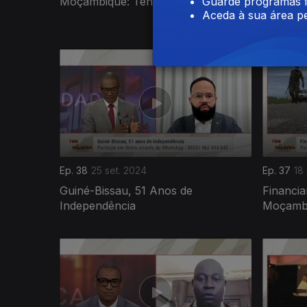
Moçambique: Tensão Pós Eleições
São Tom
Guarde programas f
Aceda à sua área pe
Constitu
Ep. 38
25 set. 2024
Ep. 37
18
Guiné-Bissau, 51 Anos de
Financi
Independência
Moçamb