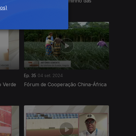
Moçambique: A Caminho das
Eleições Gerais
dos)
Ep. 35
04 set. 2024
o Verde
Fórum de Cooperação China-África