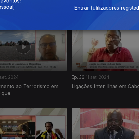
é e Príncipe: Revisão
Relações EUA - Angola
avoritos;
ssoal;
cional, sim ou não?
Entrar (utilizadores regista
 set. 2024
Ep. 36
11 set. 2024
amento ao Terrorismo em
Ligações Inter Ilhas em Cab
ique