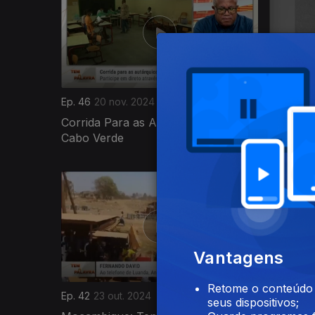
Ep. 46
20 nov. 2024
Ep. 45
13
Corrida Para as Autárquicas em
Angola,
Cabo Verde
798345
Vantagens
Retome o conteúdo a
Ep. 42
23 out. 2024
Ep. 41
16 
seus dispositivos;