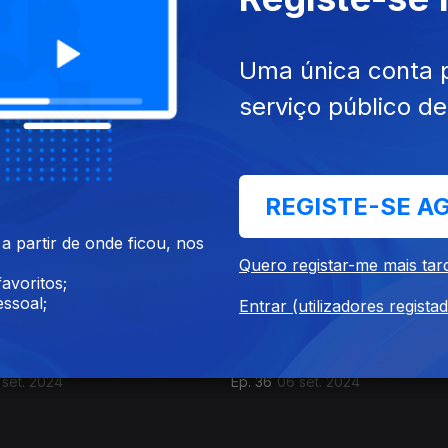
Uma única conta 
serviço público d
out. 2024
Ep. 40
11 out. 2024
da Nação
Eleições em Moçambique
REGISTE-SE A
 partir de onde ficou, nos
Quero registar-me mais tar
avoritos;
ssoal;
Entrar (utilizadores regista
 set. 2024
Ep. 36
06 set. 2024