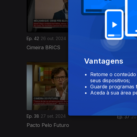
Ep. 42
26 out. 2024
Ep. 41
18 
Cimeira BRICS
Estado 
Vantagens
Retome o conteúdo a
seus dispositivos;
Guarde programas f
Aceda à sua área pe
Ep. 38
27 set. 2024
Ep. 37
20
Pacto Pelo Futuro