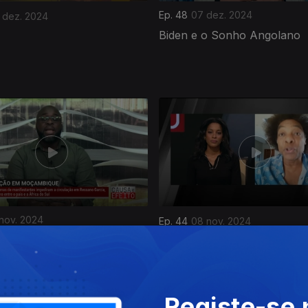
Ep. 48
07 dez. 2024
 dez. 2024
Biden e o Sonho Angolano
 nov. 2024
Ep. 44
08 nov. 2024
Na Sombra de Trump
Registe-se