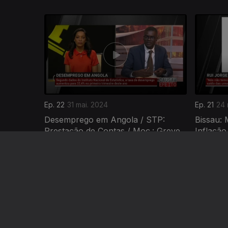
Ep. 22
31 mai. 2024
Ep. 21
24 
Desemprego em Angola / STP:
Bissau: 
Prestação de Contas / Moç.: Greve
Inflação
na Saúde /...
de...
761875