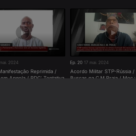
mai. 2024
Ep. 20
17 mai. 2024
Manifestação Reprimida /
Acordo Militar STP-Rússia /
 em Angola / RDC: Tentativa
Buscas na C.M.Praia / Moç.:
RENAMO...