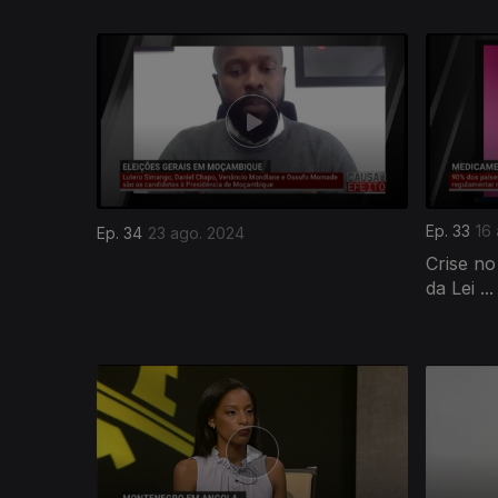
Ep. 33
16
Ep. 34
23 ago. 2024
Crise n
da Lei ...
781414