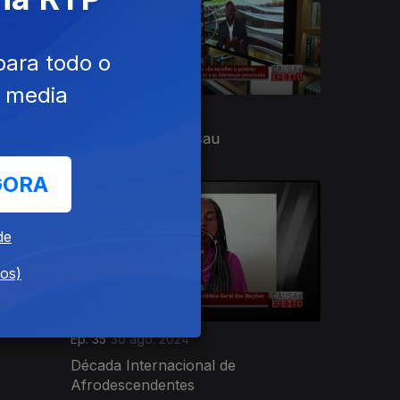
para todo o
e media
Ep. 39
04 out. 2024
Crise na Guiné-Bissau
GORA
de
dos)
Ep. 35
30 ago. 2024
Década Internacional de
Afrodescendentes