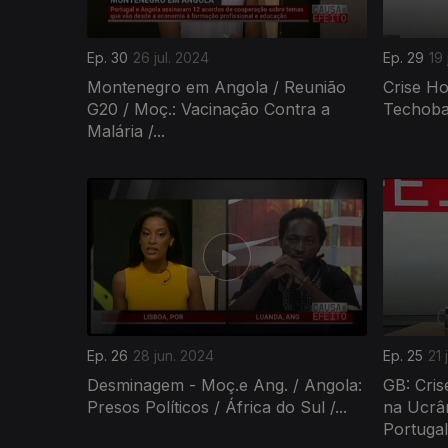
Ep. 30
26 jul. 2024
Ep. 29
19 
Montenegro em Angola / Reunião
Crise Ho
G20 / Moç.: Vacinação Contra a
Techoban
Malária /...
Ep. 26
28 jun. 2024
Ep. 25
21 
Desminagem - Moç.e Ang. / Angola:
GB: Cris
Presos Políticos / África do Sul /...
na Ucrân
Portugal.