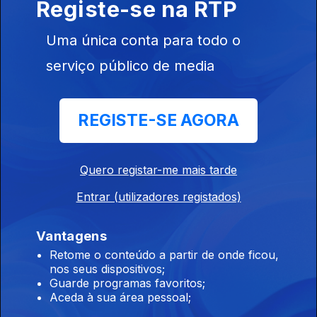
Registe-se na RTP
Uma única conta para todo o
Ep. 11
09 jul. 2013
serviço público de media
Auckland
(Nova Zelândia)
REGISTE-SE AGORA
Quero registar-me mais tarde
Ep. 10
08 jul. 2013
Entrar (utilizadores registados)
Montevideu
Vantagens
Retome o conteúdo a partir de onde ficou,
nos seus dispositivos;
Guarde programas favoritos;
Aceda à sua área pessoal;
Ep. 9
05 jul. 2013