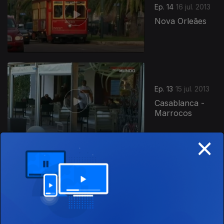
Ep. 14
16 jul. 2013
Nova Orleães
123645
Ep. 13
15 jul. 2013
Casablanca -
Marrocos
×
Ep. 12
11 jul. 2013
Budapeste