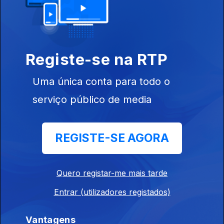
Ep. 11
09 jul. 2013
Auckland
Registe-se na RTP
(Nova Zelândia)
Uma única conta para todo o
serviço público de media
Ep. 10
08 jul. 2013
REGISTE-SE AGORA
Montevideu
Quero registar-me mais tarde
Entrar (utilizadores registados)
Ep. 9
05 jul. 2013
Vantagens