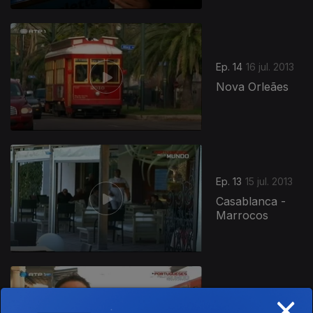
Ep. 14
16 jul. 2013
Nova Orleães
123645
Ep. 13
15 jul. 2013
Casablanca -
Marrocos
×
Ep. 12
11 jul. 2013