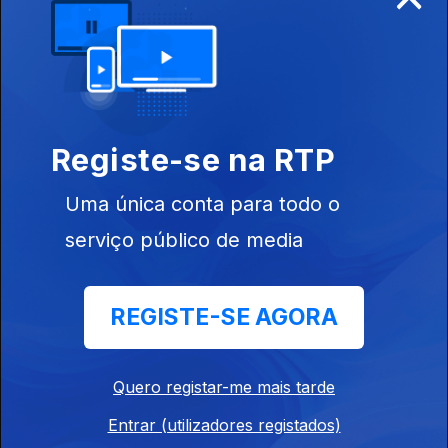
Budapeste
Registe-se na RTP
Ep. 11
09 jul. 2013
Auckland
Uma única conta para todo o
(Nova Zelândia)
serviço público de media
REGISTE-SE AGORA
Ep. 10
08 jul. 2013
Montevideu
Quero registar-me mais tarde
Entrar (utilizadores registados)