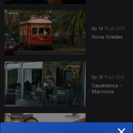
Ep. 14
16 jul. 2013
Nova Orleães
123645
Ep. 13
15 jul. 2013
Casablanca -
Marrocos
×
Ep. 12
11 jul. 2013