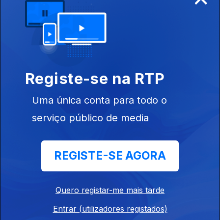
Budapeste
Registe-se na RTP
Ep. 11
09 jul. 2013
Auckland
Uma única conta para todo o
(Nova Zelândia)
serviço público de media
REGISTE-SE AGORA
Ep. 10
08 jul. 2013
Montevideu
Quero registar-me mais tarde
Entrar (utilizadores registados)