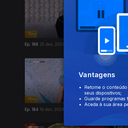
Ep. 188
25 dez. 2024
Ep. 187
2
816628
Vantagens
Retome o conteúdo a
seus dispositivos;
Guarde programas f
Aceda à sua área pe
Ep. 184
19 dez. 2024
Ep. 183
1