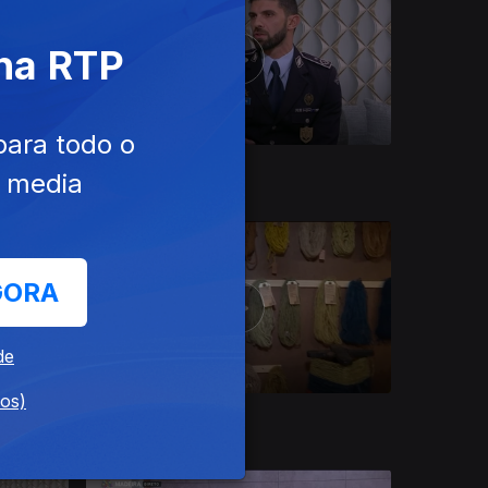
 na RTP
para todo o
Ep. 185
20 dez. 2024
e media
GORA
de
dos)
Ep. 181
16 dez. 2024