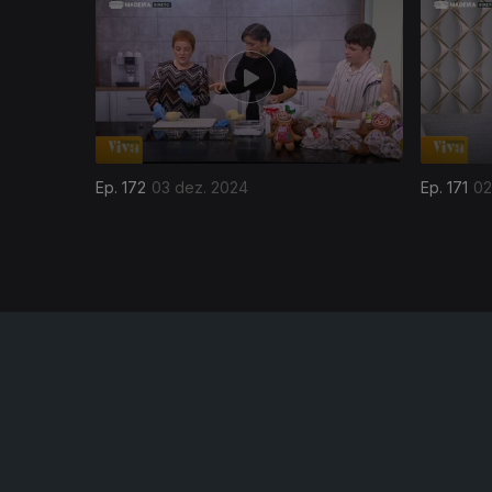
812437
Ep. 172
03 dez. 2024
Ep. 171
02