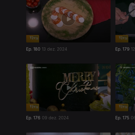
Ep. 180
13 dez. 2024
Ep. 179
1
Ep. 176
09 dez. 2024
Ep. 175
0