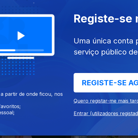
Registe-se
Uma única conta 
4 dez. 2024
Ep. 186
23 dez. 2024
serviço público d
REGISTE-SE A
 partir de onde ficou, nos
Quero registar-me mais tar
avoritos;
ssoal;
Entrar (utilizadores regista
8 dez. 2024
Ep. 182
17 dez. 2024