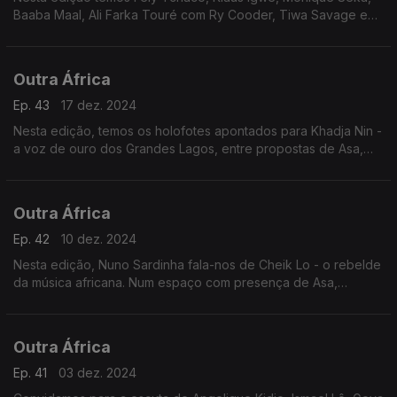
Baaba Maal, Ali Farka Touré com Ry Cooder, Tiwa Savage e
Ayra Starr e Tiken Jah Fakoly, em dupla com Bernard Lavilliers,
entre outros. Em foco está Lokua Kanza.
Outra África
Ep. 43
17 dez. 2024
Nesta edição, temos os holofotes apontados para Khadja Nin -
a voz de ouro dos Grandes Lagos, entre propostas de Asa,
Ugoccie, Eddy Kenzo, Judith Sephuma, Agatchu, Gyakie,
Ovawa e Klaus Igwe.
Outra África
Ep. 42
10 dez. 2024
Nesta edição, Nuno Sardinha fala-nos de Cheik Lo - o rebelde
da música africana. Num espaço com presença de Asa,
Makhadzi, Joeboy, Dave, Ovawa, CKay, Teni, Baaba Maal e
Petit Ousté.
Outra África
Ep. 41
03 dez. 2024