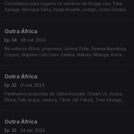
Convidamos para viagens no universo de Diogal, Lira, Tiwa
Savage, Monique Séka, Hadja Koueté, Lindigo, Oumu Demba
Kouyaté e Moblack com Cesária Évora, Sali Keita e
Benja.Temos tenções viradas para a Princesa de África.
Outra África
Ep. 34
08 out. 2024
Na extensa África, propomos Johnny Drille, Reema Namakula,
Crayon, Slapdee com Daev Zambia, Nakany Nhanga, Korra
Obidi, Petit Ousté, Yemi Alade, Fatoumata Diawara e Libianca,
sendo que em foco está o Leão do Soweto.
Outra África
Ep. 33
01 out. 2024
Partilhamos propostas de Jaliba Kouyaté, Cheikh Lô, Azana,
Rema, Fally Ipupa, Joeboy, Tiken Jah Fakoly, Tiwa Savage,
Hadja Kouyaté, Mory Kanté e o Sting de África - Richard Bona.
Outra África
Ep. 32
24 set. 2024