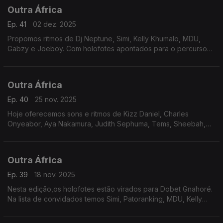
Outra África
Ep. 41
02 dez. 2025
Propomos ritmos de Dj Neptune, Simi, Kelly Khumalo, MDU,
Gabzy e Joeboy. Com holofotes apontados para o percurso
de Awilo Longomba, não passamos ao lado de Majek Fashek e
Demthuda.
Outra África
Ep. 40
25 nov. 2025
Hoje oferecemos sons e ritmos de Kizz Daniel, Charles
Onyeabor, Aya Nakamura, Judith Sephuma, Tems, Sheebah,
Sona Jobarteh, Ayra Starr, Zerb e Issa Sisdoh. Mas focamos a
riqueza sonora do fenómeno Mory Kanté.
Outra África
Ep. 39
18 nov. 2025
Nesta edição,os holofotes estão virados para Dobet Gnahoré.
Na lista de convidados temos Simi, Patoranking, MDU, Kelly
Khumalo, Sona Jobarteh, CKay, Sam Deep Eemoh, Adekunle
Gold e Morumba Pitch, entre outros.