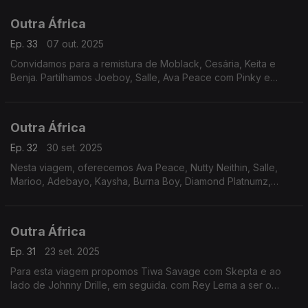
Melon, Wiz Chris Jona, Shaffy e Caiiro, entre outros.
Outra África
Ep. 33
07 out. 2025
Convidamos para a remistura de Moblack, Cesária, Keita e
Benja. Partilhamos Joeboy, Salle, Ava Peace com Pinky e
destacamos Baaba Naal. A viagem prossegue com Tracy
Melon, Wiz Chris Jona, Shaffy e Caiiro, entre outros.
Outra África
Ep. 32
30 set. 2025
Nesta viagem, oferecemos Ava Peace, Nutty Neithin, Salle,
Marioo, Adebayo, Kaysha, Burna Boy, Diamond Platnumz,
Gyakie e chamamos a atenção para os feitos de Pierre
Akendenge.
Outra África
Ep. 31
23 set. 2025
Para esta viagem propomos Tiwa Savage com Skepta e ao
lado de Johnny Drille, em seguida. com Rey Lema a ser o
destaque. Temos ainda sons de Leo Maggoz, Fatoumata