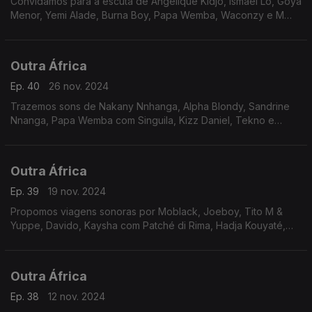
Convidamos para a escuta de Angelique Kidjo, Ismael Lô, Goya
Menor, Yemi Alade, Burna Boy, Papa Wemba, Waconzy e M
´Bilia Bel, sendo que centramos atenções em Lucky Dube - o
percursor do Reggae da África do Sul.
Outra África
Ep. 40
26 nov. 2024
Trazemos sons de Nakany Nnhanga, Alpha Blondy, Sandrine
Nnanga, Papa Wemba com Singuila, Kizz Daniel, Tekno e
Libianca, entre outros. Os holofotes estão direcionados para
Awilo Longomba - o pioneiro do Tecno-Soukous.
Outra África
Ep. 39
19 nov. 2024
Propomos viagens sonoras por Moblack, Joeboy, Tito M &
Yuppe, Davido, Kaysha com Patché di Rima, Hadja Kouyaté,
Youssou N´Dour, Blick Bassy e Majek Fashek, com os
holofotes virados para Mory Kanté - O Griot Eléctrico.
Outra África
Ep. 38
12 nov. 2024