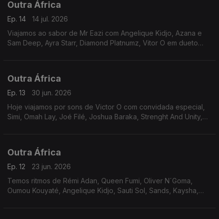
Outra África
Ep. 14
14 jul. 2026
Viajamos ao sabor de Mr Eazi com Angelique Kidjo, Azana e
Sam Deep, Ayra Starr, Diamond Platnumz, Vitor O em dueto
com Jocelyne Beroard, Qing Madi, Libianca, Fatoumata
Diawara e MDU. A dada altura - holofotes na Nigéria.
Outra África
Ep. 13
30 jun. 2026
Hoje viajamos por sons de Victor O com convidada especial,
Simi, Omah Lay, Joé Filé, Joshua Baraka, Strenght And Unity,
Seyivibez, Rema e fazemos escala no universo de Harmonize.
Outra África
Ep. 12
23 jun. 2026
Temos ritmos de Rémi Adan, Queen Fumi, Oliver N´Goma,
Oumou Kouyaté, Angelique Kidjo, Sauti Sol, Sands, Kaysha,
Weeha, Jay Jayy e Wally Seck, na secção da Karina Sofela.