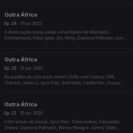
seguirmos viagem com Vanilla Karr, Mr. Eazi e Ckay.
Outra África
Ep. 24
01 jul. 2025
A deslocação passa pelas sonoridades de Makhadzi
Entertainment, Klaus Igwe, Bm, Moliy, Diamond Platnumz com
Ayra Starr, Naledi Aphiwe, Simi, Che Che, Chike e Libianca,
com atenções viradas para Johnny Clegg.
Outra África
Ep. 23
17 jun. 2025
Na partilha de sons para Johnny Drille com Fireboy DML,
Cheche, Libianca, Ayra Starr, Salif Keita, Vanilla Karr, Azaya,
Shallipopi e Ballaké Sissoco com Vincente Segal, apontramos
os holofotes para Ali Farka Touré.
Outra África
Ep. 22
10 jun. 2025
Entre temas de Seeds, Ayra Starr, Theecember, Fatoumata
Diwara, Diamond Paltnumz, Winnie Nwagi e Johnny Drille,