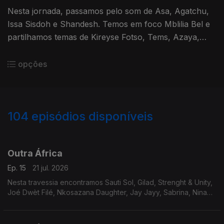
Nesta jornada, passamos pelo som de Asa, Agatchu,
Issa Sisdoh e Shandesh. Temos em foco Mblilia Bel e
partilhamos temas de Kireyse Fotso, Tems, Azaya,
Zerb com Sofiya Nzau e Pexi-Tonic.
opções
104
episódios disponíveis
926671
886632
868337
841290
820312
797784
772600
752583
740382
Outra África
Ep. 15
21 jul. 2026
Nesta travessia encontramos Sauti Sol, Gilad, Strenght & Unity,
Joé Dwèt Filé, Nkosazana Daughter, Jay Jayy, Sabrina, Nina
Girma, Adekunle Gold e homenageamos Tems.