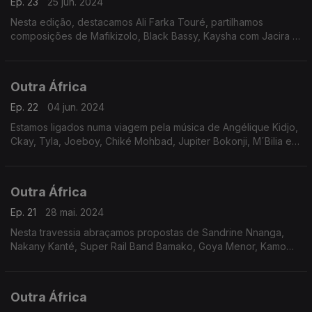
Ep. 23
25 jun. 2024
Nesta edição, destacamos Ali Farka Touré, partilhamos
composições de Mafikizolo, Black Bassy, Kaysha com Jacira e
Makita, Bopol Mansiamina, Sauti Sol com Amos Josh, Burna
Boy, Yemi Alade e Théo Kounkou.
Outra África
Ep. 22
04 jun. 2024
Estamos ligados numa viagem pela música de Angélique Kidjo,
Ckay, Tyla, Joeboy, Chiké Mohbad, Jupiter Bokonji, M´Bilia e
holofotes em Geoffrey Oryema - A voz de ouro do Uganda.
Outra África
Ep. 21
28 mai. 2024
Nesta travessia abraçamos propostas de Sandrine Nnanga,
Nakany Kanté, Super Rail Band Bamako, Goya Menor, Kamo
Mphela Khalil, Tems e Koffi Olomidé - o criador do Soukous
Love. Estamos ligados.
Outra África