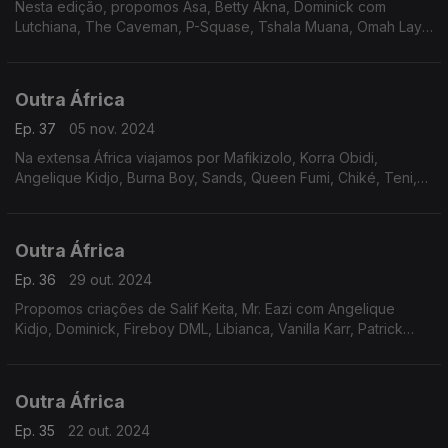
Nesta edição, propomos Asa, Betty Akna, Dominick com
Lutchiana, The Caveman, P-Squase, Tshala Muana, Omah Lay,
Young John com Davido e Teni. Em foco está a superstar da
música da Costa do Marfim - Dobet Gnahoré.
Outra África
Ep. 37
05 nov. 2024
Na extensa África viajamos por Mafikizolo, Korra Obidi,
Angelique Kidjo, Burna Boy, Sands, Queen Fumi, Chiké, Teni,
Moh Koyaté e Willy Paul com Alaine. A embaixadora da música
do Mali está em destaque.
Outra África
Ep. 36
29 out. 2024
Propomos criações de Salif Keita, Mr. Eazi com Angelique
Kidjo, Dominick, Fireboy DML, Libianca, Vanilla Karr, Patrick
Saint Eloi, Tito M. & Yuppe e Tiwa Savage, com focos em Henri
Dikongué - o poeta da voz clara.
Outra África
Ep. 35
22 out. 2024