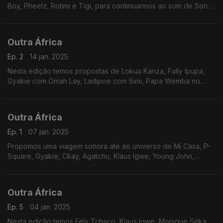
Boy, Pheelz, Rotimi e Tigi, para continuarmos ao som de Sona
Jobarteh, Betty Akna e Ladipoe com Simi. O destaque segue
para San Fan Thomas.
Outra África
Ep. 2
14 jan. 2025
Nesta edição temos propostas de Lokua Kanza, Fally Ipupa,
Gyakie com Omah Lay, Ladipoe com Simi, Papa Wemba no
Fundo de Catálogo, Diddyes X, Petit Ousté, Mr. Eazi com
Angelique Kidjo e Tyla, entre outras duplas.
Outra África
Ep. 1
07 jan. 2025
Propomos uma viagem sonora até ao universo de Mi Casa, P-
Square, Gyakie, Ckay, Agatchu, Klaus Igwe, Young John,
Ugoccie e Franco - O Gigante da Música africana do Século
XX.
Outra África
Ep. 5
04 jan. 2025
Nesta edição temos Fely Tchaco, Klaus Igwe, Monique Séka,