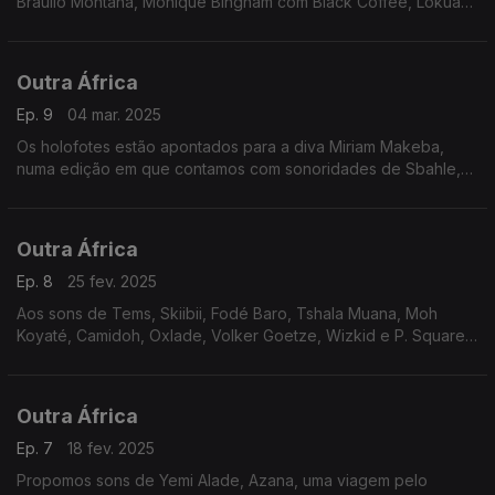
Bráulio Montana, Monique Bingham com Black Coffee, Lokua
Kanza e Richard Bona, colocamos em foco Alpha Blondy, no
Fundo de Catálogo.
Outra África
Ep. 9
04 mar. 2025
Os holofotes estão apontados para a diva Miriam Makeba,
numa edição em que contamos com sonoridades de Sbahle,
Caiiro, Simi, Simphiwe Dana, Black Bazar, Asake e Fouma
System.
Outra África
Ep. 8
25 fev. 2025
Aos sons de Tems, Skiibii, Fodé Baro, Tshala Muana, Moh
Koyaté, Camidoh, Oxlade, Volker Goetze, Wizkid e P. Square,
juntamos Tabuley Rochereaux, no Fundo de Catálogo.
Outra África
Ep. 7
18 fev. 2025
Propomos sons de Yemi Alade, Azana, uma viagem pelo