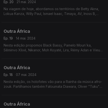
Ep. 20
21 mai. 2024
Na viagem de hoje, abordamos os territórios de Betty Akna,
Lokua Kanza, Willy Paul, Ismael Isaac, Timaya, AV, Inoss B,
Wande Coal e Tekno, com foco para a esfera de Fela Kuti.
Outra África
Ep. 19
14 mai. 2024
Nesta edição propomos Black Bassy, Pamelo Moun´ka,
Sêminvo Xlixé, Nikanor, Moh Koyaté, Lira, Rémy Adan e Vieux
Farka Touré, com foco para a Voz de pássaro do Mali.
Outra África
Ep. 18
07 mai. 2024
Nesta edição, os holofotes vão para a Rainha da música afro-
zouk. Partilhamos também Fatoumata Diawara, Oliver "Tuku"
Mtukudzi, Korede Bello com Yemi Alade, Bobo Wê,
Shosholoza, Ckay com Olamide e Mr Eazi.
Outra África