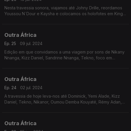
Nesta travessia sonora, viajamos até Johny Drille, reordamos
Youssou N´Dour e Kaysha e colocamos os holofotes em King
Sunny Adé. Escutamos Blaq Diamond, Kamo Mphela, Eddy
Kenzo, Fatoumata Diawara e Slapdee Daev Zambia.
Outra África
Ep. 25
09 jul. 2024
Edição em que convidamos a uma viagem por sons de Nikany
Nnanga, Kizz Daniel, Sandrine Nnanga, Tekno, foco em
Ladysmith Black Mambazo, Ckay com Olamide, Fally Ipupa,
Vieux Farka Touré e Black Bazar.
Outra África
Ep. 24
02 jul. 2024
A travessia de hoje leva-nos até Dominick, Yemi Alade, Kizz
Daniel, Tekno, Nikanor, Oumou Demba Kouyaté, Rémy Adan,
Magic System, Hadja Safí e Sister Fa, com holofotes virados
para Thomas Mapfumo - o Leão do Zimbabwe.
Outra África