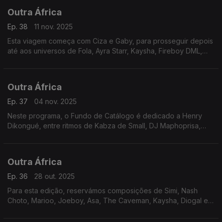
Outra África
Ep. 38
11 nov. 2025
Esta viagem começa com Ciza e Gaby, para prosseguir depois
até aos universos de Fola, Ayra Starr, Kaysha, Fireboy DML,
Dobet Gnahoré, Moh Koyaté e Havy K. Em foco, temos Rokia
Traoré, sempre a subir.
Outra África
Ep. 37
04 nov. 2025
Neste programa, o Fundo de Catálogo é dedicado a Henry
Dikongué, entre ritmos de Kabza de Small, DJ Maphoprisa,
Korra Obidi, Aya Nakamura, Korede Bello, Libianca, Spyro,
Fireboy DML e Fola.
Outra África
Ep. 36
28 out. 2025
Para esta edição, reservámos composições de Simi, Nash
Choto, Marioo, Joeboy, Asa, The Caveman, Kaysha, Diogal e
Rema, com direito a companhia. Temos holofotes apontados
para Yvonne Chaka Chaka.