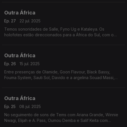
Angelique Kidjo.
Outra África
Ep. 27
22 jul. 2025
Temos sonoridades de Salle, Fyno Ug e Kataleya. Os
holofotes estão direccionados para a África do Sul, com o
colectivo LadySmith Black Mambazo. Há também propostas de
Prince Kabel e Soweto Sting Quartet, entre outros.
Outra África
Ep. 26
15 jul. 2025
Entre presenças de Olamide, Goon Flavour, Black Bassy,
Fouma System, Sauti Sol, Davido e a argelina Souad Massi,
entre outros, temos em foco Thomas Mapfumo.
Outra África
Ep. 25
08 jul. 2025
No seguimento de sons de Tems com Ariana Grande, Winnie
Nwagi, Elijah e A. Pass, Oumou Demba e Salif Keita com
Cesária Évora e Benja, temos em foco Franco, antes de