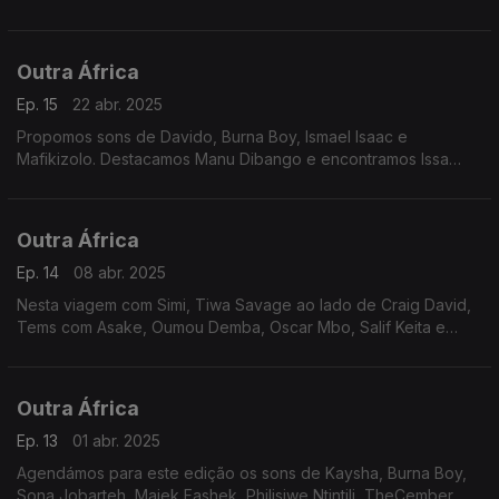
Rémi Adan, os holofotes estão virados para a carreira de
Oliver NGoma.
Outra África
Ep. 15
22 abr. 2025
Propomos sons de Davido, Burna Boy, Ismael Isaac e
Mafikizolo. Destacamos Manu Dibango e encontramos Issa
Sisdoh, Double P, Simi e Tiwa Savage com Craig David
Outra África
Ep. 14
08 abr. 2025
Nesta viagem com Simi, Tiwa Savage ao lado de Craig David,
Tems com Asake, Oumou Demba, Oscar Mbo, Salif Keita e
Baab Maal, visitamos Angelique Kidjo.
Outra África
Ep. 13
01 abr. 2025
Agendámos para este edição os sons de Kaysha, Burna Boy,
Sona Jobarteh, Majek Fashek, Philisiwe Ntintili, TheCember,