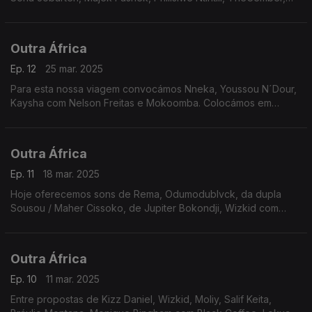
Libianca, Caiiro, Magixx e Naledi Aphiwe. Holofotes sobre
Zaiko Langa Langa, no Fundo de Catálogo.
Outra África
Ep. 12
25 mar. 2025
Para esta nossa viagem convocámos Nneka, Youssou N´Dour,
Kaysha com Nelson Freitas e Mokoomba. Colocámos em
evidência Hugh Masekela e avançámos com Willy Paul, Alaine,
Deyze e Jo Vibe com Zinoleesky.
Outra África
Ep. 11
18 mar. 2025
Hoje oferecemos sons de Rema, Odumodublvck, da dupla
Sousou / Maher Cissoko, de Jupiter Bokondji, Wizkid com
Asake, The Garifuna Collective e de Shimphiwe Dana, com o
foco em Santrofi.
Outra África
Ep. 10
11 mar. 2025
Entre propostas de Kizz Daniel, Wizkid, Moliy, Salif Keita,