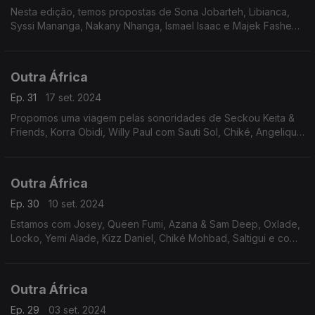
Nesta edição, temos propostas de Sona Jobarteh, Libianca,
Syssi Mananga, Nakany Nhanga, Ismael Isaac e Majek Fashek,
com foco apontado a Baaba Maal - O embaixador da Paz
através da música.
Outra África
Ep. 31
17 set. 2024
Propomos uma viagem pelas sonoridades de Seckou Keita &
Friends, Korra Obidi, Willy Paul com Sauti Sol, Chiké, Angelique
Kidjo, Monique Séka, Margareth Singana e Lokua Kanza, com
escala no universo de Pierre Akendengue.
Outra África
Ep. 30
10 set. 2024
Estamos com Josey, Queen Fumi, Azana & Sam Deep, Oxlade,
Locko, Yemi Alade, Kizz Daniel, Chiké Mohbad, Saltigui e com
o Génio do Piano do Congo.
Outra África
Ep. 29
03 set. 2024