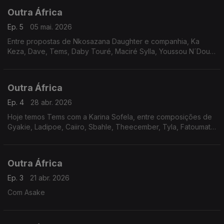
Outra África
Ep. 5
05 mai. 2026
Entre propostas de Nkosazana Daughter e companhia, Ka
Keza, Dave, Tems, Daby Touré, Maciré Sylla, Youssou N´Dour,
Margareth Singana, Yemi Alade e Adekunle Gold, fazemos
escala no Quénia, com Bien.
Outra África
Ep. 4
28 abr. 2026
Hoje temos Tems com a Karina Sofela, entre composições de
Gyakie, Ladipoe, Caiiro, Sbahle, Theecember, Tyla, Fatoumata
Diawara, Tamikrest, Che Che, Simi e Soday.
Outra África
Ep. 3
21 abr. 2026
Com Asake