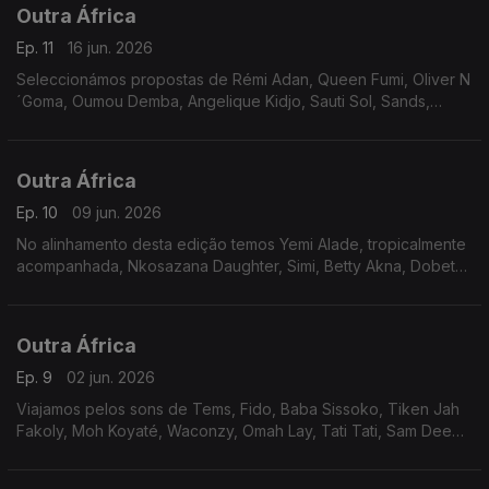
Outra África
Ep. 11
16 jun. 2026
Seleccionámos propostas de Rémi Adan, Queen Fumi, Oliver N
´Goma, Oumou Demba, Angelique Kidjo, Sauti Sol, Sands,
Kaysha, Weeha, Jay Jayy e Wally Seck - o convidado de
Karina Sofela.
Outra África
Ep. 10
09 jun. 2026
No alinhamento desta edição temos Yemi Alade, tropicalmente
acompanhada, Nkosazana Daughter, Simi, Betty Akna, Dobet
Gnahoré, Lynder Matiko, Vanila Karr, Philisiwe Ntintili e
holofotes apontados para Kaysha.
Outra África
Ep. 9
02 jun. 2026
Viajamos pelos sons de Tems, Fido, Baba Sissoko, Tiken Jah
Fakoly, Moh Koyaté, Waconzy, Omah Lay, Tati Tati, Sam Deep
e Zwothe Keys mas fazemos escala alargada no Congo, com a
Karina Sofela.