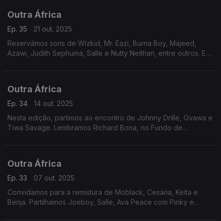
Outra África
Ep. 35
21 out. 2025
Reservámos sons de Wizkid, Mr. Eazi, Burna Boy, Majeed,
Azawi, Judith Sephuma, Salle e Nutty Neithan, entre outros. E
apontámos os holofotes para a carreira de Mahlathini.
Outra África
Ep. 34
14 out. 2025
Nesta edição, partimos ao encontro de Johnny Drille, Ovawa e
Tiwa Savage. Lembramos Richard Bona, no Fundo de
Catálogo e prosseguimos viagem até Ugoccie, Tamikrest,
Diogal, Irene Ntale, Oscar Mbo e Double P.
Outra África
Ep. 33
07 out. 2025
Convidamos para a remistura de Moblack, Cesária, Keita e
Benja. Partilhamos Joeboy, Salle, Ava Peace com Pinky e
destacamos Baaba Naal. A viagem prossegue com Tracy