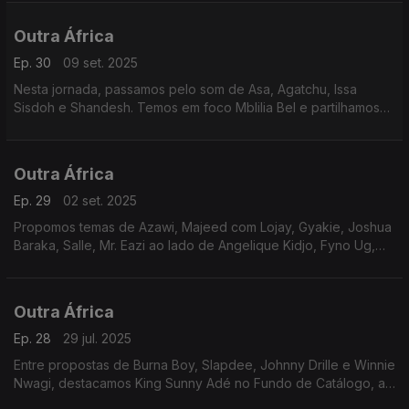
Diwara, Falz, Oumou Demba, Fireboy DML e Mr Eazi.
Outra África
Ep. 30
09 set. 2025
Nesta jornada, passamos pelo som de Asa, Agatchu, Issa
Sisdoh e Shandesh. Temos em foco Mblilia Bel e partilhamos
temas de Kireyse Fotso, Tems, Azaya, Zerb com Sofiya Nzau e
Pexi-Tonic.
Outra África
Ep. 29
02 set. 2025
Propomos temas de Azawi, Majeed com Lojay, Gyakie, Joshua
Baraka, Salle, Mr. Eazi ao lado de Angelique Kidjo, Fyno Ug,
Caiiro com Ami Faku, Moliy e colocamos em foco Tiken Jah
Fakoly
Outra África
Ep. 28
29 jul. 2025
Entre propostas de Burna Boy, Slapdee, Johnny Drille e Winnie
Nwagi, destacamos King Sunny Adé no Fundo de Catálogo, a
que se juntam TheeCember, Irene Ntale, Youssou N´Dour e