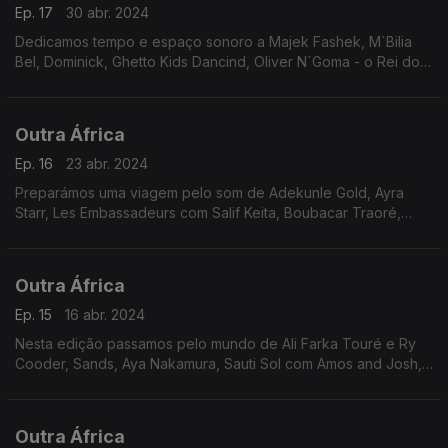
Ep. 17
30 abr. 2024
Dedicamos tempo e espaço sonoro a Majek Fashek, M´Bilia
Bel, Dominick, Ghetto Kids Dancind, Oliver N´Goma - o Rei do
Zouk africano, Lisa Li, Sona Jobarteh e Vanilla Karr entre
outras propostas.
Outra África
Ep. 16
23 abr. 2024
Preparámos uma viagem pelo som de Adekunle Gold, Ayra
Starr, Les Embassadeurs com Salif Keita, Boubacar Traoré,
Monique Séka, Betty Akna, Willy e Kaysha, com destaque para
Youssou N´Dour - a lenda viva do Mbalax.
Outra África
Ep. 15
16 abr. 2024
Nesta edição passamos pelo mundo de Ali Farka Touré e Ry
Cooder, Sands, Aya Nakamura, Sauti Sol com Amos and Josh,
Innoss B, Black Dillinger e Burna Boy. Pelo meio, no Fundo de
Catálogo destacamos o Génio do Sax.
Outra África