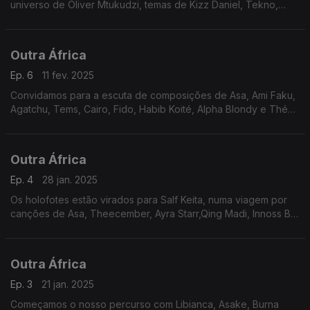
universo de Oliver Mtukudzi, temas de Kizz Daniel, Tekno,
Slapdee, Locko, Johnny Drille, Tiwa Savage, Burna Boy e
Oscar Mbo.
Outra África
Ep. 6
11 fev. 2025
Convidamos para a escuta de composições de Asa, Ami Faku,
Agatchu, Tems, Cairo, Fido, Habib Koité, Alpha Blondy e Théo
Blaise Kounkou, entre outros. Em foco está Ismael Lô.
Outra África
Ep. 4
28 jan. 2025
Os holofotes estão virados para Salf Keita, numa viagem por
canções de Asa, Theecember, Ayra Starr,Qing Madi, Innoss B,
Philisiwe Ntintli, Angelique Kidjo, Vieux Farka Touré e Syssi
Mananga.
Outra África
Ep. 3
21 jan. 2025
Começamos o nosso percurso com Libianca, Asake, Burna