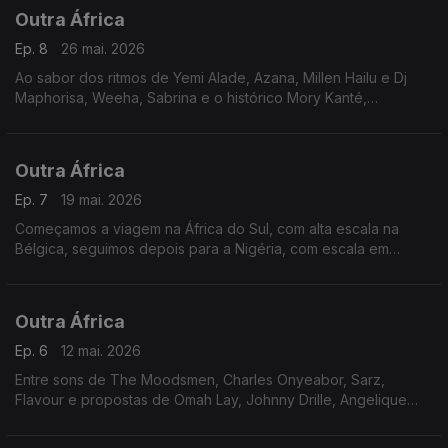
Outra África
Ep. 8
26 mai. 2026
Ao sabor dos ritmos de Yemi Alade, Azana, Millen Hailu e Dj
Maphorisa, Weeha, Sabrina e o histórico Mory Kanté,
destacamos um artista do Uganda, com o mesmo nome do
David e que pode fazer lembrar o presidente Obama.
Outra África
Ep. 7
19 mai. 2026
Começamos a viagem na África do Sul, com alta escala na
Bélgica, seguimos depois para a Nigéria, com escala em
França. Sobrevoamos a RDC e temos holofotes apontados
para a Costa do Marfim, com a Karina Sofela.
Outra África
Ep. 6
12 mai. 2026
Entre sons de The Moodsmen, Charles Onyeabor, Sarz,
Flavour e propostas de Omah Lay, Johnny Drille, Angelique
Kidjo, Jay Jayy e Millen Hailu, temos uma deslocação até à
Zâmbia.