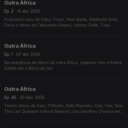
Outra África
Ep. 2
14 abr. 2026
Propomos sons de Daby Touré, Yemi Alade, Adekunle Gold,
Dave e ritmos de Fatoumata Diwara, Johnny Drille, Tiwa
Savage, Shoday e Fola, enquanto focamos, na Tanzânia,
Diamond Platnumz, com a Karina Sofela.
Outra África
Ep. 1
07 abr. 2026
Na sequência de ritmos da outra África, viajamos com a Karina
Sofela até à África do Sul.
Outra África
Ep. 45
30 dez. 2025
Temos ritmos de Sarz, 17Studio, Kelly Khumalo, Ciza, Fola, Simi,
The Last Question e Blvck Maerch, com Geoffrey Oryema em
foco.