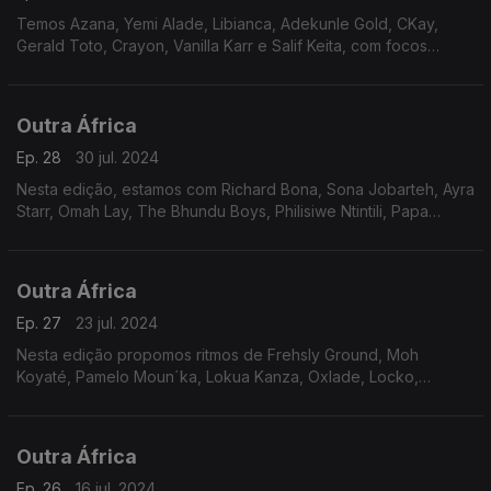
Temos Azana, Yemi Alade, Libianca, Adekunle Gold, CKay,
Gerald Toto, Crayon, Vanilla Karr e Salif Keita, com focos
apontados à cantora histórica M´Bilia Bel.
Outra África
Ep. 28
30 jul. 2024
Nesta edição, estamos com Richard Bona, Sona Jobarteh, Ayra
Starr, Omah Lay, The Bhundu Boys, Philisiwe Ntintili, Papa
Wemba e Peruzzi, com holofotes para Johnny Clegg - o zulu
branco.
Outra África
Ep. 27
23 jul. 2024
Nesta edição propomos ritmos de Frehsly Ground, Moh
Koyaté, Pamelo Moun´ka, Lokua Kanza, Oxlade, Locko,
Basseku Koyaté e foco para Ticken Jah Fakoly, no reggae da
Costa do Marfim.
Outra África
Ep. 26
16 jul. 2024