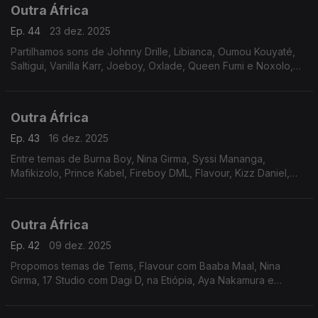
Outra África
Ep. 44
23 dez. 2025
Partilhamos sons de Johnny Drille, Libianca, Oumou Kouyaté,
Saltigui, Vanilla Karr, Joeboy, Oxlade, Queen Fumi e Noxolo,
acompanhado por colectivo extenso. Khadja Nin está sob os
holofotes.
Outra África
Ep. 43
16 dez. 2025
Entre temas de Burna Boy, Nina Girma, Syssi Mananga,
Mafikizolo, Prince Kabel, Fireboy DML, Flavour, Kizz Daniel,
MDU e Charles Oyeabor, destacamos a carreira de Cheik Lo.
Outra África
Ep. 42
09 dez. 2025
Propomos temas de Tems, Flavour com Baaba Maal, Nina
Girma, 17 Studio com Dagi D, na Etiópia, Aya Nakamura e
Olamide, ao lado de Wizkid. No foco temos Lucky Dube.
Dominick, Lutchiana e Ghetto Kids também estão na lista.