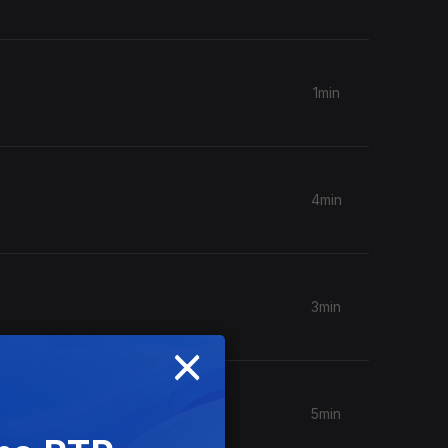
1min
4min
3min
×
5min