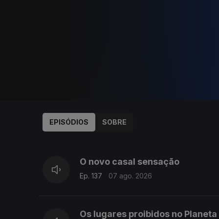
EPISÓDIOS
SOBRE
943826
942652
O novo casal sensação
Ep. 137
07 ago. 2026
Os lugares proibidos no Planeta