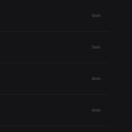
6min
3min
4min
4min