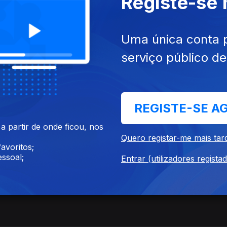
Registe-se
críveis!
Uma única conta 
serviço público d
REGISTE-SE A
 partir de onde ficou, nos
Quero registar-me mais tar
avoritos;
ssoal;
Entrar (utilizadores regista