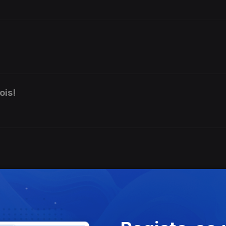
ois!
empre