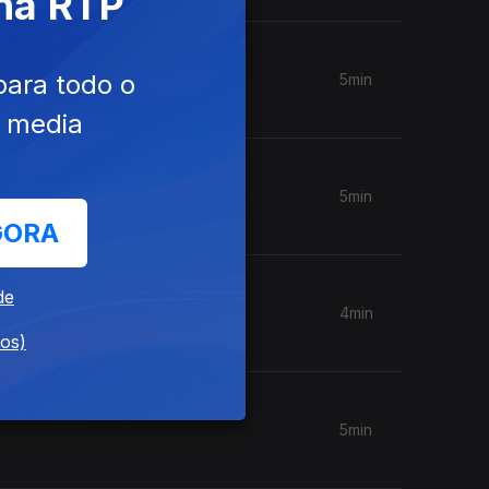
 na RTP
para todo o
5min
e media
5min
GORA
de
4min
dos)
5min