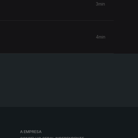
3min
4min
A EMPRESA