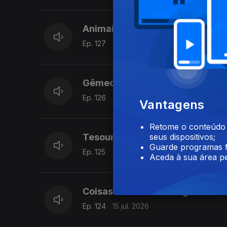
Animais e as suas habilidades in
Ep. 127
22 jul. 2026
Gêmeos, são especiais?
Ep. 126
21 jul. 2026
Vantagens
Retome o conteúdo a
Tesouros perdidos até hoje!
seus dispositivos;
Guarde programas f
Ep. 125
20 jul. 2026
Aceda à sua área pe
Coisas muitooooo antigas!!
Ep. 124
15 jul. 2026