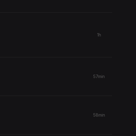
1h
57min
58min