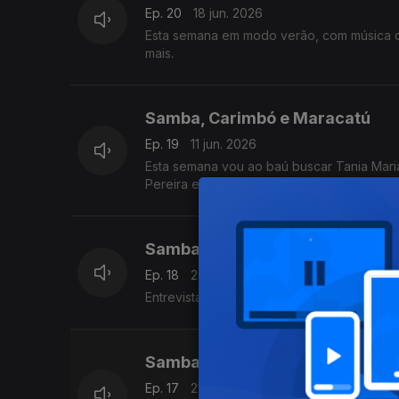
Ep. 20
18 jun. 2026
Esta semana em modo verão, com música de
mais.
Samba, Carimbó e Maracatú
Ep. 19
11 jun. 2026
Esta semana vou ao baú buscar Tania Maria
Pereira e Hamilton de Holanda, entre outro
Samba, Carimbó e Maracatú
Ep. 18
28 mai. 2026
Entrevista com a banda Exclusive Os Cabi
Samba, Carimbó e Maracatú
Ep. 17
21 mai. 2026