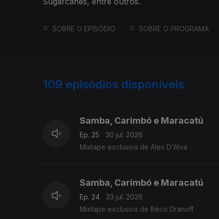
Sugarcanes, entre outros.
SOBRE O EPISÓDIO
SOBRE O PROGRAMA
109
episódios disponíveis
925893
901653
877782
Samba, Carimbó e Maracatú
Ep. 25
30 jul. 2026
Mixtape exclusiva de Alex D'Alva
Samba, Carimbó e Maracatú
Ep. 24
23 jul. 2026
Mixtape exclusiva de Béco Dranoff