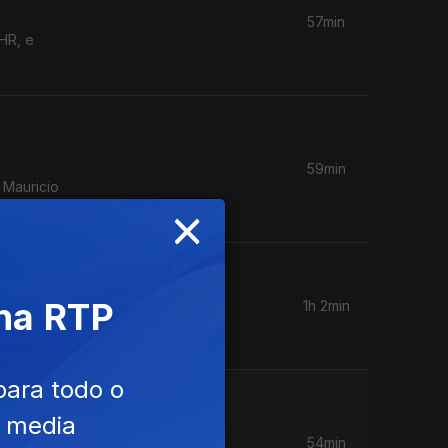
57min
HR, e
59min
 Mauricio
×
 na RTP
1h 2min
para todo o
e media
54min