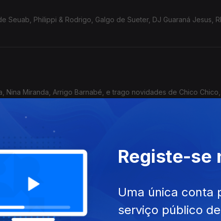
 Seuab, Philippi & Rodrigo, Galgo de Sueter, DJ Guaraná Jesus, R
, Nina Miranda, Arrigo Barnabé, e trago novidades de Chico Chico,
s.
Registe-se
des
Uma única conta 
serviço público d