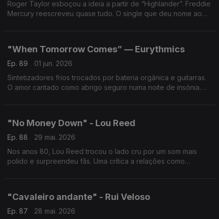
Roger Taylor esboçou a ideia a partir de “Highlander”. Freddie
Mercury reescreveu quase tudo. O single que deu nome ao
12.º álbum dos Queen e à sua última tour com a formação
original.
"When Tomorrow Comes” — Eurythmics
Ep. 89
01 jun. 2026
Sintetizadores frios trocados por bateria orgânica e guitarras.
O amor cantado como abrigo seguro numa noite de insónia.
Um hino à promessa silenciosa de ficar.
"No Money Down" - Lou Reed
Ep. 88
29 mai. 2026
Nos anos 80, Lou Reed trocou o lado cru por um som mais
polido e surpreendeu fãs. Uma crítica a relações como
transações num tema frio e irónico. Polémico na MTV, provou
que mudar também é arriscar perder.
"Cavaleiro andante" - Rui Veloso
Ep. 87
28 mai. 2026