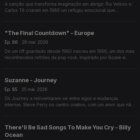
A canção que transforma imaginação em abrigo: Rui Veloso e
Carlos Tê criaram em 1986 um refúgio emocional que
atravessa gerações. Um herói inventado… que afinal continua
a salvar dias reais.
"The Final Countdown" - Europe
Ep. 86
26 mai. 2026
De um riff guardado desde 1980 nasceu em 1986, um dos mais
reconhecidos refrões da pop-rock. Inspirado por Bowie e
pela corrida espacial, abriu concertos e conquistou o mundo.
Nº1 em dezenas de países.
Suzanne - Journey
Ep. 85
25 mai. 2026
Os Journey a reinventarem-se entre egos e mudanças
internas. Steve Perry no centro criativo, com um amor que não
fecha capítulo. Emotivo e elegante, um retrato de saudade
reacesa quando a memória toca.
There'll Be Sad Songs To Make You Cry - Billy
Ocean