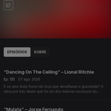
EPISÓDIOS
SOBRE
943566
938982
935453
932941
931674
923125
919015
914960
912726
“Dancing On The Ceiling” – Lional Ritchie
Ep. 135
07 ago. 2026
E se uma festa fosse tão boa que desafiasse a gravidade? A
ideia por trás deste que foi um dos maiores sucessos do
artista. O videoclip, inspirado num clássico de Fred Astaire,
tornou-se um dos mais caros e memoráveis.
“Mulata” – Jorge Fernando