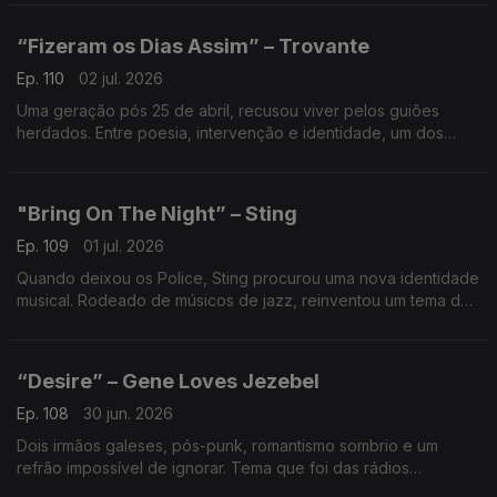
geração.
“Fizeram os Dias Assim” – Trovante
Ep. 110
02 jul. 2026
Uma geração pós 25 de abril, recusou viver pelos guiões
herdados. Entre poesia, intervenção e identidade, um dos
retratos mais fortes de Portugal nos anos 80.
"Bring On The Night” – Sting
Ep. 109
01 jul. 2026
Quando deixou os Police, Sting procurou uma nova identidade
musical. Rodeado de músicos de jazz, reinventou um tema do
passado e transformou-o numa reflexão elegante sobre
mudança, risco e liberdade criativa.
“Desire” – Gene Loves Jezebel
Ep. 108
30 jun. 2026
Dois irmãos galeses, pós-punk, romantismo sombrio e um
refrão impossível de ignorar. Tema que foi das rádios
universitárias para a MTV captou o lado mais intenso e