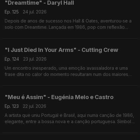
"Dreamtime" - Daryl Hall
Ep. 125
24 jul. 2026
Depois de anos de sucesso nos Hall & Oates, aventurou-se a
solo com Dreamtime. Lançada em 1986, pop com reflexão
pessoal, num tema que questiona se mudar de lugar basta
para mudar quem realmente somos.
"I Just Died In Your Arms" - Cutting Crew
Ep. 124
23 jul. 2026
Um encontro inesperado, uma emoção avassaladora e uma
frase dita no calor do momento resultaram num dos maiores
sucessos dos anos 80. Um clássico sobre desejo,
arrependimento e as escolhas que o coração insiste em fazer.
"Meu é Assim" - Eugénia Melo e Castro
Ep. 123
22 jul. 2026
A artista que uniu Portugal e Brasil, aqui numa canção de 1986,
elegante, entre a bossa nova e a canção portuguesa. Símbolo
de quem construiu pontes musicais quando poucos ousavam
atravessar o Atlântico.