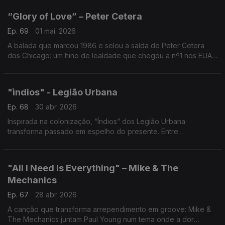
“Glory of Love” – Peter Cetera
Ep. 69
01 mai. 2026
A balada que marcou 1986 e selou a saída de Peter Cetera
dos Chicago: um hino de lealdade que chegou a nº1 nos EUA
e brilhou no cinema. Coragem e compromisso, símbolo de
promessas eternas, mas nasceu de uma rutura real.
"ìndios" - Legião Urbana
Ep. 68
30 abr. 2026
Inspirada na colonização, “Índios” dos Legião Urbana
transforma passado em espelho do presente. Entre
ingenuidade e perda, expõe um mundo onde o brilho vale
mais que a essência. Uma ferida aberta.
"All I Need Is Everything" – Mike & The
Mechanics
Ep. 67
28 abr. 2026
A canção que transforma arrependimento em groove: Mike &
The Mechanics juntam Paul Young num tema onde a dor