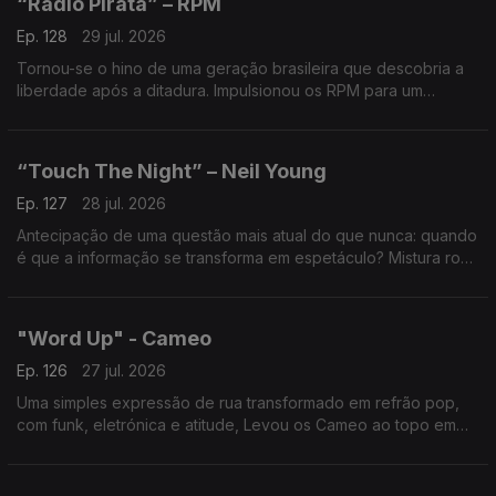
“Radio Pirata” – RPM
Ep. 128
29 jul. 2026
Tornou-se o hino de uma geração brasileira que descobria a
liberdade após a ditadura. Impulsionou os RPM para um
fenómeno sem precedentes. Uma das maiores digressões e
um dos discos mais vendidos da história do Brasil.
“Touch The Night” – Neil Young
Ep. 127
28 jul. 2026
Antecipação de uma questão mais atual do que nunca: quando
é que a informação se transforma em espetáculo? Mistura rock
e eletrónica para criticar a tv sensacionalista.
"Word Up" - Cameo
Ep. 126
27 jul. 2026
Uma simples expressão de rua transformado em refrão pop,
com funk, eletrónica e atitude, Levou os Cameo ao topo em
1986. A história por trás desta gíria é quase tão marcante como
a música.