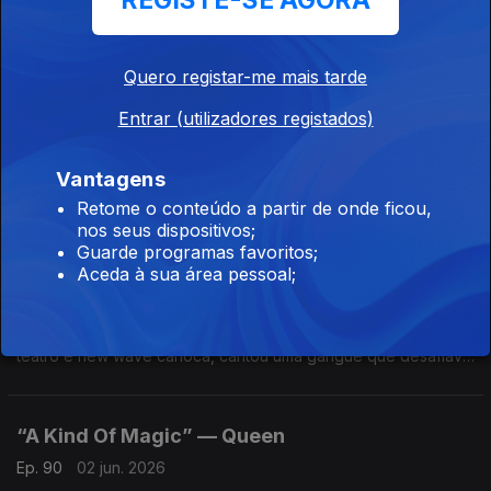
REGISTE-SE AGORA
juntando com sedução Mary Davis e Alexander O'Neil num
clássico de despedida da SOS Band
Quero registar-me mais tarde
“On My Own” — Patti Labelle & Michael
Mcdonald
Entrar (utilizadores registados)
Ep. 92
04 jun. 2026
Um dueto sobre separação gravado em lados opostos dos
Vantagens
EUA. Composta por Bacharach e Carole Bayer Sager, foi nº1
Retome o conteúdo a partir de onde ficou,
americano durante três semanas. A maior canção das carreiras
nos seus dispositivos;
de ambos, feita à distância.
Guarde programas favoritos;
"Greg e Sua Gangue" — Evandro Mesquita
Aceda à sua área pessoal;
Ep. 91
03 jun. 2026
O líder dos Blitz, a estreiar-se a solo em 1986. Com raízes no
teatro e new wave carioca, cantou uma gangue que desafiava
a rotina num Brasil recém-democrático. Transgressão, humor
ácido e identidade de geração.
“A Kind Of Magic” — Queen
Ep. 90
02 jun. 2026