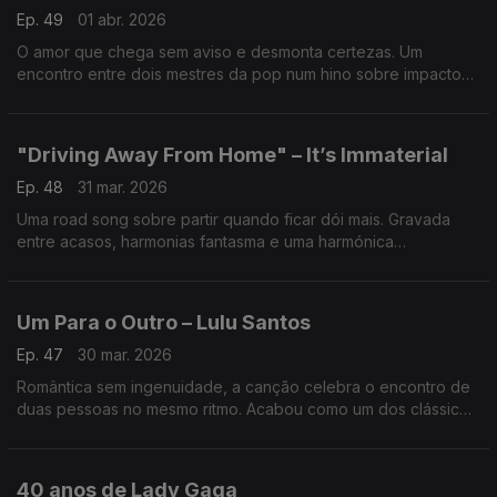
Ep. 49
01 abr. 2026
O amor que chega sem aviso e desmonta certezas. Um
encontro entre dois mestres da pop num hino sobre impacto
emocional imediato — direto ao coração, sem tempo para
defesas.
"Driving Away From Home" – It’s Immaterial
Ep. 48
31 mar. 2026
Uma road song sobre partir quando ficar dói mais. Gravada
entre acasos, harmonias fantasma e uma harmónica
inesperada, transformou a estrada em metáfora de liberdade e
sobrevivência emocional.
Um Para o Outro – Lulu Santos
Ep. 47
30 mar. 2026
Romântica sem ingenuidade, a canção celebra o encontro de
duas pessoas no mesmo ritmo. Acabou como um dos clássicos
da pop brasileira dos anos 80, com a inteligência melódica e a
sensibilidade lírica do artista
40 anos de Lady Gaga