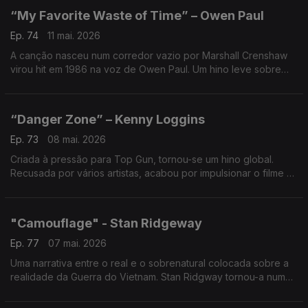
“My Favorite Waste of Time” – Owen Paul
Ep. 74
11 mai. 2026
A canção nasceu num corredor vazio por Marshall Crenshaw
virou hit em 1986 na voz de Owen Paul. Um hino leve sobre
“perder tempo” que conquistou o verão — e prova que às
vezes é no ócio que nascem os clássicos.
“Danger Zone” – Kenny Loggins
Ep. 73
08 mai. 2026
Criada à pressão para Top Gun, tornou-se um hino global.
Recusada por vários artistas, acabou por impulsionar o filme e
até inspirar carreiras na aviação. Sorte… ou cálculo perfeito?
"Camouflage" - Stan Ridgeway
Ep. 77
07 mai. 2026
Uma narrativa entre o real e o sobrenatural colocada sobre a
realidade da Guerra do Vietnam. Stan Ridgway tornou-a num
hit europeu, muito embora ignorada na América. Um conto de
guerra que parece lenda…mas é possível.