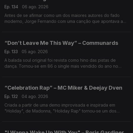
Ep. 134
06 ago. 2026
Antes de se afirmar como um dos maiores autores do fado
moderno, Jorge Fernando com uma canção que apontava ao
caminho. A tradição encontrou novas influências, revelando o
artista.
“Don’t Leave Me This Way” – Communards
Ep. 133
05 ago. 2026
A balada soul original foi revista como hino das pistas de
dança. Tornou-se em 86 o single mais vendido do ano no
Reino Unido. Símbolo de ativismo e afirmação social, musical e
cultural, um fenómeno global.
“Celebration Rap” – MC Miker & Deejay Dven
Ep. 132
04 ago. 2026
Criada a partir de uma demo improvisada e inspirada em
"Holiday", de Madonna, "Holiday Rap" tornou-se um dos
maiores êxitos do verão de 1986. Gravada na Holanda, uma
brincadeira de estúdio tornada fenómeno mundial.
"I Wanna Wake Up With You" – Boris Gardiner