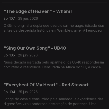
magnético do desejo.
“The Edge of Heaven” – Wham!
Ep. 107
29 jun. 2026
O último original a dupla que decidiu sair no auge. Editado dias
antes da despedida histórica em Wembley, ume nº1 europeu
marcou o adeus dos Wham!.
"Sing Our Own Song" - UB40
Ep. 105
26 jun. 2026
Numa década marcada pelo apartheid, os UB40 responderam
com ritmo e resistência. Censurada na África do Sul, a canção
tornou-se hino global à identidade, à liberdade e ao direito de
cantar a própria história.
"Everybeat Of My Heart" - Rod Stewart
Ep. 104
25 jun. 2026
Longe de casa e consumido pela saudade, a experiência das
digressões virou poderosa declaração de pertença. Uma
balada marcada pelas raízes escocesas, apontando sempre o