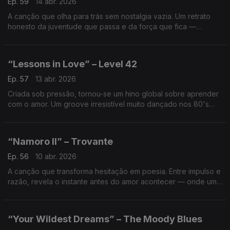
Ep. 59
14 abr. 2026
A canção que olha para trás sem nostalgia vazia. Um retrato
honesto da juventude que passa e da força que fica —
quando crescer significa aceitar o tempo, mas recusar cair.
“Lessons in Love” – Level 42
Ep. 57
13 abr. 2026
Criada sob pressão, tornou-se um hino global sobre aprender
com o amor. Um groove irresistível muito dançado nos 80's
cantando que crescer também passa por errar — e voltar a
tentar.
“Namoro II” – Trovante
Ep. 56
10 abr. 2026
A canção que transforma hesitação em poesia. Entre impulso e
razão, revela o instante antes do amor acontecer — onde um
gesto simples, quase tímido, tem o poder de mudar tudo.
“Your Wildest Dreams” – The Moody Blues