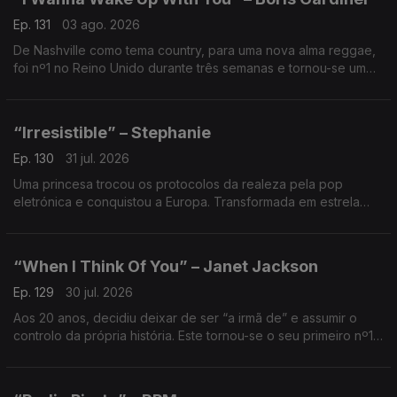
Ep. 131
03 ago. 2026
De Nashville como tema country, para uma nova alma reggae,
foi nº1 no Reino Unido durante três semanas e tornou-se um
dos maiores fenómenos do verão de 1986.
“Irresistible” – Stephanie
Ep. 130
31 jul. 2026
Uma princesa trocou os protocolos da realeza pela pop
eletrónica e conquistou a Europa. Transformada em estrela
pop., cantou este tema sobre atração, desejo e perda de
controlo.
“When I Think Of You” – Janet Jackson
Ep. 129
30 jul. 2026
Aos 20 anos, decidiu deixar de ser “a irmã de” e assumir o
controlo da própria história. Este tornou-se o seu primeiro nº1
nos EUA e confirmou o nascimento de uma nova estrela da
pop.