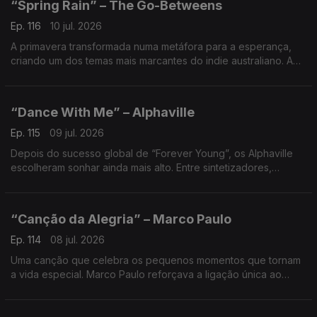
“Spring Rain” – The Go-Betweens
Ep. 116
10 jul. 2026
A primavera transformada numa metáfora para a esperança,
criando um dos temas mais marcantes do indie australiano. A
curiosa origem desta canção merece ser descoberta.
“Dance With Me” – Alphaville
Ep. 115
09 jul. 2026
Depois do sucesso global de “Forever Young”, os Alphaville
escolheram sonhar ainda mais alto. Entre sintetizadores,
romantismo e fantasia futurista, criaram um convite para fugir
da realidade por alguns minutos.
“Canção da Alegria” – Marco Paulo
Ep. 114
08 jul. 2026
Uma canção que celebra os pequenos momentos que tornam
a vida especial. Marco Paulo reforçava a ligação única ao
público português com um tema simples, otimista e intemporal.