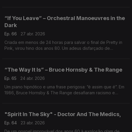
dança. Um hino pop sobre chegar tarde… que continua a
chegar a tempo.
“If You Leave” – Orchestral Manoeuvres in the
Dark
Ep. 66
27 abr. 2026
Criada em menos de 24 horas para salvar o final de Pretty in
Pink, virou hino dos anos 80. Um adeus disfarçado de
esperança… que nasceu contra o relógio.
“The Way It Is” – Bruce Hornsby & The Range
Ep. 65
24 abr. 2026
Um piano hipnótico e uma frase perigosa: “é assim que é”. Em
1986, Bruce Hornsby & The Range desafiaram racismo e
desigualdade num clássico nº1. Uma canção calma… que
incomoda quem não quer mudar.
"Spirit In The Sky" - Doctor And The Medics,
Ep. 64
23 abr. 2026
De um gospel improvável dos anos 60 à explosão glam de