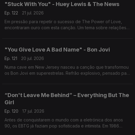
"Stuck With You" - Huey Lewis & The News
Ep. 122
21 jul. 2026
Em pressão para repetir o sucesso de The Power of Love,
encontraram ouro com esta canção. Um tema sobre relações
imperfeitas que chegou ao nº1 nos EUA. Amor duradouro
também rende êxitos.
"You Give Love A Bad Name" - Bon Jovi
Ep. 121
20 jul. 2026
Numa cave em New Jersey nasceu a canção que transformou
os Bon Jovi em superestrelas. Refrão explosivo, pensado para
encher estádios, tornou-se um dos maiores hinos do rock.
“Don't Leave Me Behind” – Everything But The
Girl
Ep. 120
17 jul. 2026
Antes de conquistarem o mundo com a eletrónica dos anos
90, os EBTG já faziam pop sofisticada e intimista. Em 1986
lançaram esta canção sobre o medo de ficar para trás. História