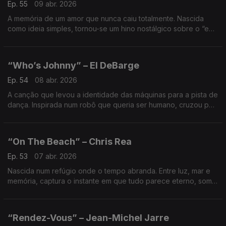
Ep. 55
09 abr. 2026
A memória de um amor que nunca caiu totalmente. Nascida
como ideia simples, tornou-se um hino nostálgico sobre o “e
se” que se guarda, onde passado e presente se encontram
sem aviso.
“Who’s Johnny” – El DeBarge
Ep. 54
08 abr. 2026
A canção que levou a identidade das máquinas para a pista de
dança. Inspirada num robô que queria ser humano, cruzou pop
e R&B e marcou uma era a provar que a tecnologia também
pode ter coração.
“On The Beach” – Chris Rea
Ep. 53
07 abr. 2026
Nascida num refúgio onde o tempo abranda. Entre luz, mar e
memória, captura o instante em que tudo parece eterno, som
sereno que transporta para lugares onde ainda somos inteiros.
“Rendez-Vous” – Jean-Michel Jarre