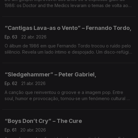
1986: os Doctor and the Medics levaram o temas de volta ao
nº1 no Reino Unido. Um clássico renascido que prova: há
canções que nunca saem de órbita.
“Cantigas Lava-as o Vento” – Fernando Tordo,
Ep. 63
22 abr. 2026
O álbum de 1986 em que Fernando Tordo trocou o ruído pelo
silêncio. Revela um lado íntimo e despojado. Um disco-refúgio
que prova: quando tudo abranda, a música ganha outra
verdade.
“Sledgehammer” – Peter Gabriel,
Ep. 62
21 abr. 2026
A canção que reinventou o groove e a imagem pop. Entre
soul, humor e provocação, tornou-se um fenómeno cultural —
onde som e vídeo se fundem numa explosão criativa
inesquecível.
“Boys Don’t Cry” – The Cure
Ep. 61
20 abr. 2026