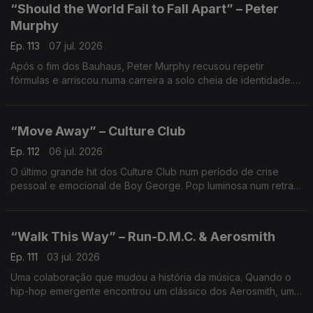
“Should the World Fail to Fall Apart” – Peter
Murphy
Ep. 113
07 jul. 2026
Após o fim dos Bauhaus, Peter Murphy recusou repetir
fórmulas e arriscou numa carreira a solo cheia de identidade.
Atmosferas densas e reinvenção artística, numa viagem sobre
mudança e sobrevivência.
“Move Away” – Culture Club
Ep. 112
06 jul. 2026
O último grande hit dos Culture Club num período de crise
pessoal e emocional de Boy George. Pop luminosa num retrato
de uma relação em ruptura, contraste entre brilho e
fragilidade.
“Walk This Way” – Run-D.M.C. & Aerosmith
Ep. 111
03 jul. 2026
Uma colaboração que mudou a história da música. Quando o
hip-hop emergente encontrou um clássico dos Aerosmith, uma
ponte entre géneros que abriu as rádios e a MTV a uma nova