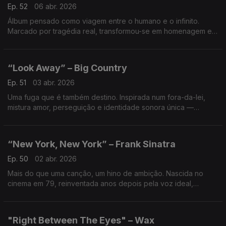
Ep. 52
06 abr. 2026
Álbum pensado como viagem entre o humano e o infinito.
Marcado por tragédia real, transformou-se em homenagem e
prova de que a música pode tocar o espaço mesmo quando o
plano falha.
“Look Away” – Big Country
Ep. 51
03 abr. 2026
Uma fuga que é também destino. Inspirada num fora-da-lei,
mistura amor, perseguição e identidade sonora única —
guitarras épicas e emoção crua num dos maiores sucessos da
banda.
“New York, New York” – Frank Sinatra
Ep. 50
02 abr. 2026
Mais do que uma canção, um hino de ambição. Nascida no
cinema em 79, reinventada anos depois pela voz ideal,
recuperada em 86 como símbolo de conquista numa cidade
que testa tudo e onde só fica quem insiste.
"Right Between The Eyes" – Wax