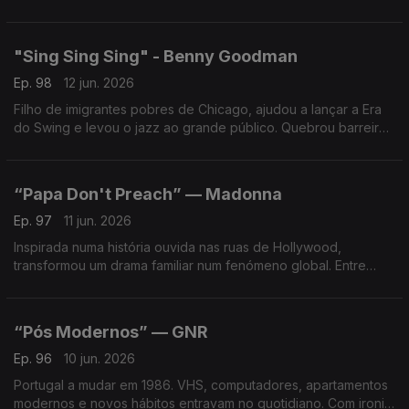
a solo de Michael McDonald tornou-se um clássico do
chamado Yacht Rock.
"Sing Sing Sing" - Benny Goodman
Ep. 98
12 jun. 2026
Filho de imigrantes pobres de Chicago, ajudou a lançar a Era
do Swing e levou o jazz ao grande público. Quebrou barreiras
raciais e deixou uma marca que continua viva 40 anos após a
sua morte.
“Papa Don't Preach” — Madonna
Ep. 97
11 jun. 2026
Inspirada numa história ouvida nas ruas de Hollywood,
transformou um drama familiar num fenómeno global. Entre
polémicas, debates sociais e sucesso, a pop a provocar
reflexão e a dominar as rádios.
“Pós Modernos” — GNR
Ep. 96
10 jun. 2026
Portugal a mudar em 1986. VHS, computadores, apartamentos
modernos e novos hábitos entravam no quotidiano. Com ironia