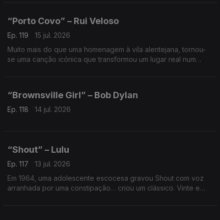
de amor, cumplicidade e emoções contidas.
“Porto Covo” – Rui Veloso
Ep. 119
15 jul. 2026
Muito mais do que uma homenagem à vila alentejana, tornou-
se uma canção icónica que transformou um lugar real num
destino de sonho e despertou a curiosidade de gerações
para conhecer aquele recanto onde tempo não passa.
“Brownsville Girl” – Bob Dylan
Ep. 118
14 jul. 2026
“Shout” – Lulu
Ep. 117
13 jul. 2026
Em 1964, uma adolescente escocesa gravou Shout com voz
arranhada por uma constipação… criou um clássico. Vinte e
dois anos depois, em 1986, a reedição voltou ao Top 10
britânico. Algumas interpretações nunca envelhecem.