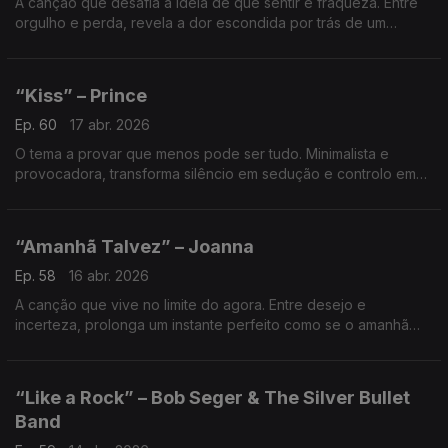
A canção que desafia a ideia de que sentir é fraqueza. Entre
orgulho e perda, revela a dor escondida por trás de um
sorriso — e prova que a verdadeira coragem é não calar
emoções.
“Kiss” – Prince
Ep. 60
17 abr. 2026
O tema a provar que menos pode ser tudo. Minimalista e
provocadora, transforma silêncio em sedução e controlo em
arte — um clássico onde cada ausência diz mais do que
qualquer excesso. Do génio chamado Prince.
“Amanhã Talvez” – Joanna
Ep. 58
16 abr. 2026
A canção que vive no limite do agora. Entre desejo e
incerteza, prolonga um instante perfeito como se o amanhã
não existisse. Retrato intenso de amor vivido sem garantias,
mas com tudo o que importa.
“Like a Rock” – Bob Seger & The Silver Bullet
Band