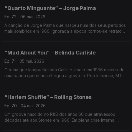
“Quarto Minguante” – Jorge Palma
Ep. 72
06 mai. 2026
A canção de Jorge Palma que nasceu num dos seus períodos
mais sombrios em 1986. Ignorada à época, tornou-se retrato
cru de um artista em transição — prova de que há discos
“esquecidos” que guardam as verdades mais duras.
“Mad About You” – Belinda Carlisle
Ep. 71
05 mai. 2026
O tema que lançou Belinda Carlisle a solo em 1986 nasceu de
uma banda que nunca chegou a gravá-lo. Pop luminosa, MTV
e timing perfeito: uma canção “perdida” que foi arranque para
definir uma carreira inteira.
“Harlem Shuffle” – Rolling Stones
Ep. 70
04 mai. 2026
Um groove nascido no R&B dos anos 60 que atravessou
décadas até aos Stones em 1986. Em plena crise interna,
transformaram dança de Harlem em hit MTV. A curiosidade?
Gravado no meio do caos… e ainda assim virou ouro.