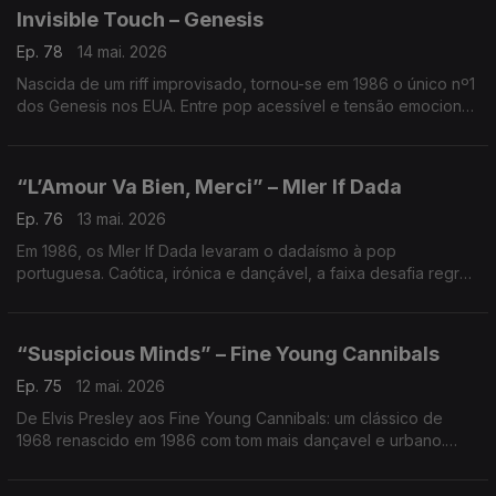
Invisible Touch – Genesis
Ep. 78
14 mai. 2026
Nascida de um riff improvisado, tornou-se em 1986 o único nº1
dos Genesis nos EUA. Entre pop acessível e tensão emocional,
marca a viragem definitiva da banda — e o poder de um
momento espontâneo.
“L’Amour Va Bien, Merci” – Mler If Dada
Ep. 76
13 mai. 2026
Em 1986, os Mler If Dada levaram o dadaísmo à pop
portuguesa. Caótica, irónica e dançável, a faixa desafia regras
e lógica. Uma provocação com voz de Anabela Duarte,
elegante que prova: a estranheza também pode ser hit.
“Suspicious Minds” – Fine Young Cannibals
Ep. 75
12 mai. 2026
De Elvis Presley aos Fine Young Cannibals: um clássico de
1968 renascido em 1986 com tom mais dançavel e urbano.
Uma história de ciúme que virou metáfora social — e mostrou
que confiança, no amor ou num país, é frágil.