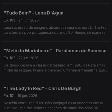
caminho de volta.
"Tudo Bem" - Lena D'Agua
Ep. 103
24 jun. 2026
Uma sucessão de imagens absurdas numa das mais brilhantes
canções da pop portuguesa dos anos 80. Humor, delicadeza
e inquietação, lembra que, mesmo quando tudo parece ao
contrário, pode ficar tudo bem.
"Melô do Marinheiro" - Paralamas do Sucesso
Ep. 102
22 jun. 2026
De demo caseira a clássico brasileiro: em 1986, os Paralamas
misturam reggae, humor e tradição. Uma viagem marítima que
começa em sonho e acaba em realidade — metáfora perfeita
sobre crescer
"The Lady In Red" - Chris De Burgh
Ep. 101
19 jun. 2026
Nascida entre uma discussão conjugal e um encontro casual
num bar, uma das maiores canções de amor dos anos 80.