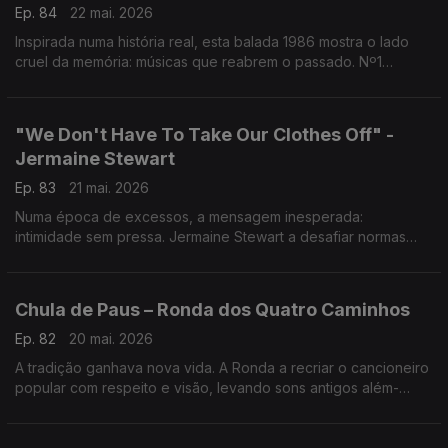
Ep. 84
22 mai. 2026
Inspirada numa história real, esta balada 1986 mostra o lado
cruel da memória: músicas que reabrem o passado. Nº1
histórico nos EUA. Quando algumas canções sabem
exatamente onde dói
"We Don't Have To Take Our Clothes Off" -
Jermaine Stewart
Ep. 83
21 mai. 2026
Numa época de excessos, a mensagem inesperada:
intimidade sem pressa. Jermaine Stewart a desafiar normas
numa pop com contexto forte durante os anos de alerta da
SIDA. Um ato de coragem.
Chula de Paus – Ronda dos Quatro Caminhos
Ep. 82
20 mai. 2026
A tradição ganhava nova vida. A Ronda a recriar o cancioneiro
popular com respeito e visão, levando sons antigos além-
fronteiras. “Chula de Paus” prova que inovar não é esquecer,
é dar futuro ao passado.