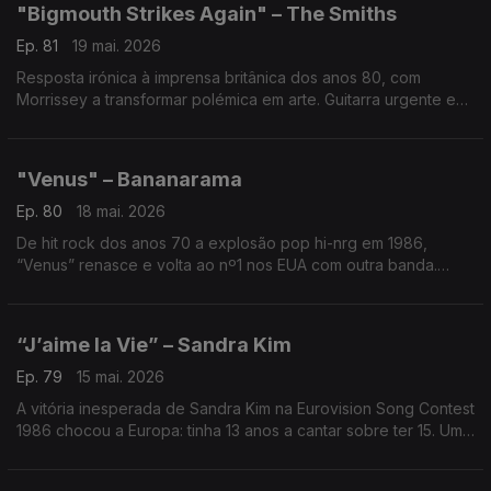
"Bigmouth Strikes Again" – The Smiths
Ep. 81
19 mai. 2026
Resposta irónica à imprensa britânica dos anos 80, com
Morrissey a transformar polémica em arte. Guitarra urgente e
sarcasmo afiado — um clássico que antecipou a era do
julgamento mediático permanente.
"Venus" – Bananarama
Ep. 80
18 mai. 2026
De hit rock dos anos 70 a explosão pop hi-nrg em 1986,
“Venus” renasce e volta ao nº1 nos EUA com outra banda.
Raro feito histórico — a mesma canção a dominar décadas
diferentes com identidades opostas.
“J’aime la Vie” – Sandra Kim
Ep. 79
15 mai. 2026
A vitória inesperada de Sandra Kim na Eurovision Song Contest
1986 chocou a Europa: tinha 13 anos a cantar sobre ter 15. Um
hino pop à alegria que bateu recordes — e mudou regras para
sempre