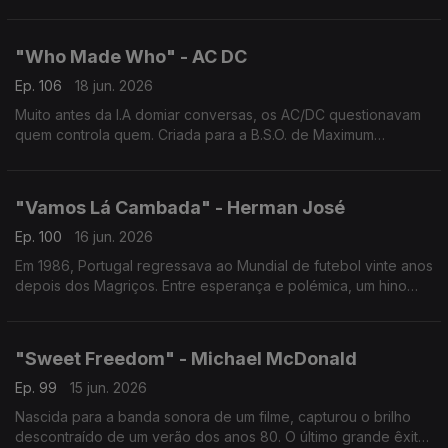
Inspirada na redescoberta de quem sempre esteve ao nosso
lado
"Who Made Who" - AC DC
Ep. 106
18 jun. 2026
Muito antes da I.A domiar conversas, os AC/DC questionavam
quem controla quem. Criada para a B.S.O. de Maximum
Overdrive, realizado por Stephen King, uma reflexão elétrica
sobre m´quinas e humanidade.
"Vamos Lá Cambada" - Herman José
Ep. 100
16 jun. 2026
Em 1986, Portugal regressava ao Mundial de futebol vinte anos
depois dos Magriços. Entre esperança e polémica, um hino
contagiante escrito por Carlos Paião. O clássico perdura e
sobreviveu ao Caso Saltillo.
"Sweet Freedom" - Michael McDonald
Ep. 99
15 jun. 2026
Nascida para a banda sonora de um filme, capturou o brilho
descontraído de um verão dos anos 80. O último grande êxito