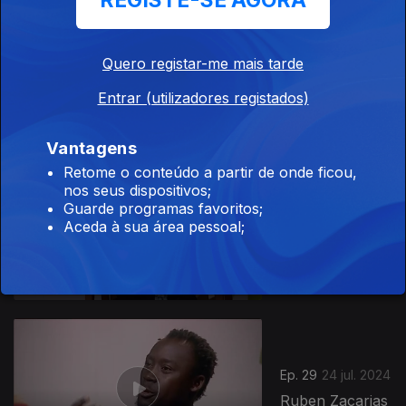
REGISTE-SE AGORA
Ep. 31
Quero registar-me mais tarde
04 set. 2024
Lucílio Manjate
Entrar (utilizadores registados)
Vantagens
Retome o conteúdo a partir de onde ficou,
nos seus dispositivos;
Guarde programas favoritos;
Ep. 30
31 jul. 2024
Aceda à sua área pessoal;
Manuel S.
Fonseca
Ep. 29
24 jul. 2024
Ruben Zacarias