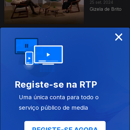
25 set. 2024
Gizela de Brito
×
Ep. 33
18 set. 2024
Lurdes Breda e
Roberto
Chichorro
Registe-se na RTP
Ep. 32
11 set. 2024
Uma única conta para todo o
Japone
serviço público de media
Arijuane