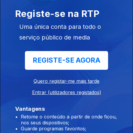
Ep. 11
25 set. 2024
Registe-se na RTP
Maria Rueff
Uma única conta para todo o
serviço público de media
Ep. 12
REGISTE-SE AGORA
09 out. 2024
Mário Cláudio
Quero registar-me mais tarde
Entrar (utilizadores registados)
Ep. 13
Vantagens
23 out. 2024
Retome o conteúdo a partir de onde ficou,
Paulo Branco
nos seus dispositivos;
Guarde programas favoritos;