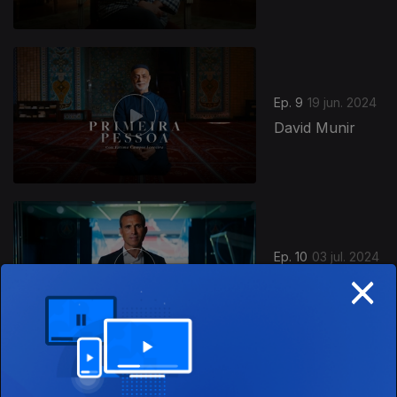
Ep. 9
19 jun. 2024
David Munir
Ep. 10
03 jul. 2024
×
Pedro Pauleta
832164