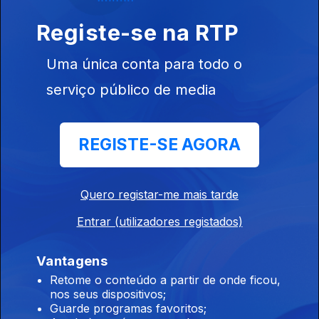
Ep. 11
25 set. 2024
Registe-se na RTP
Maria Rueff
Uma única conta para todo o
serviço público de media
Ep. 12
REGISTE-SE AGORA
09 out. 2024
Mário Cláudio
Quero registar-me mais tarde
Entrar (utilizadores registados)
Ep. 13
Vantagens
23 out. 2024
Retome o conteúdo a partir de onde ficou,
Paulo Branco
nos seus dispositivos;
Guarde programas favoritos;