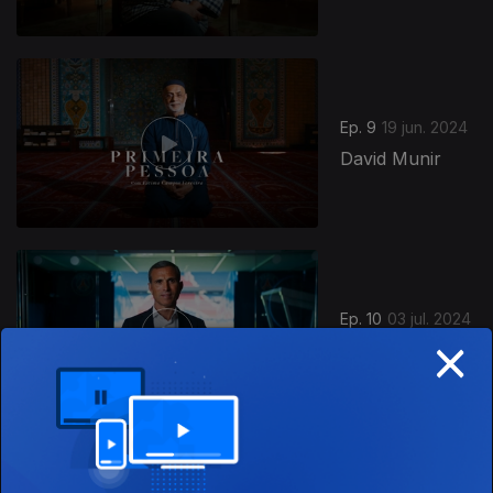
Ep. 9
19 jun. 2024
David Munir
Ep. 10
03 jul. 2024
×
Pedro Pauleta
832164