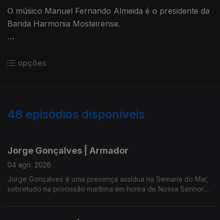
O músico Manuel Fernando Almeida é o presidente da
Banda Harmonia Mosteirense.
A 'Fandanga' como é conhecida a banda, juntou mais
de 2000 pessoas no Tentorium, Portas do Mar, em
opções
Ponta Delgada.
A banda tem contado com a participação de artistas
48
episódios disponíveis
regionais, nacionais e estrangeiros em salas cheias no
Teatro Micaelense e no Coliseu Micaelense.
925998
897209
843893
796846
Jorge Gonçalves | Armador
04 ago. 2026
Jorge Gonçalves é uma presença assídua na Semana do Mar,
sobretudo na procissão marítima em honra de Nossa Senhora
da Guia - e este domingo de festa não foi excepção.
Jorge Gonçalves é também presidente da APEDA, Associação