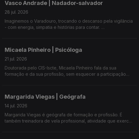
Vasco Andrade | Nadador-salvador
de Produtores de Espécies Demersais dos Açores.
28 jul. 2026
Imaginemos o Varadouro, trocando o descanso pela vigilância
- com energia, simpatia e histórias para contar.
Saúde sempre o nadador-salvador mais próximo, respeite as
indicações e desfrute - sem dúvida, o melhor salvamento é
Micaela Pinheiro | Psicóloga
aquele que não precisa de ser feito.
21 jul. 2026
Doutorada pelo CIS-Iscte, Micaela Pinheiro fala da sua
formação e da sua profissão, sem esquecer a participação
num livro que assinalou, em Portugal, os 25 anos da Lei de
Proteção de Crianças e Jovens em Perigo.
Margarida Viegas | Geógrafa
Entre os compromissos profissionais e familiares, gosta de
partilhar com os outros os seus dotes vocais e a sua
14 jul. 2026
autenticidade em palco.
Margarida Viegas é geógrafa de formação e profissão. É
também treinadora de vela profissional, atividade que exerce
há alguns anos. Em mais de 78 anos de história do Clube Naval
da Horta, tornou-se a primeira mulher a presidir à instituição,