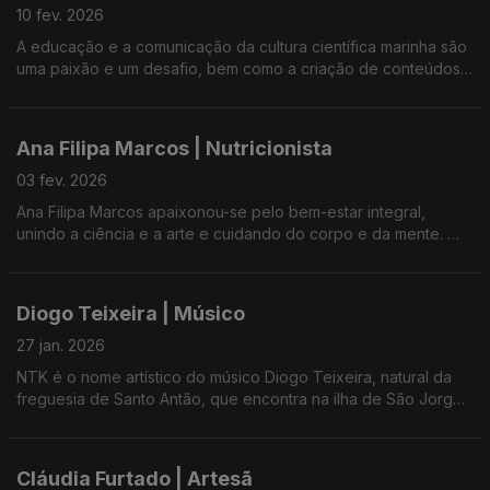
10 fev. 2026
A educação e a comunicação da cultura científica marinha são
uma paixão e um desafio, bem como a criação de conteúdos
museográficos.
Ana Filipa Marcos | Nutricionista
03 fev. 2026
Ana Filipa Marcos apaixonou-se pelo bem-estar integral,
unindo a ciência e a arte e cuidando do corpo e da mente.
Nos tempos livres cria velas aromáticas.
Diogo Teixeira | Músico
27 jan. 2026
NTK é o nome artístico do músico Diogo Teixeira, natural da
freguesia de Santo Antão, que encontra na ilha de São Jorge
a principal fonte de inspiração para as suas letras e identidade
artística.
Cláudia Furtado | Artesã
Integra uma nova vaga de artistas açorianos que tem vindo a