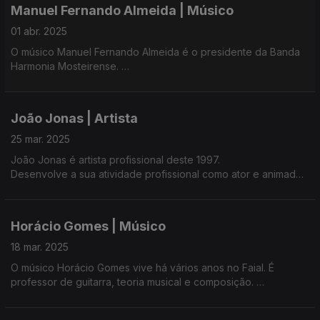
Manuel Fernando Almeida | Músico
01 abr. 2025
O músico Manuel Fernando Almeida é o presidente da Banda
Harmonia Mosteirense.
A 'Fandanga' como é conhecida a banda, juntou mais de 2000
pessoas no Tentorium, Portas do Mar, em Ponta Delgada.
João Jonas | Artista
A banda tem contado com a participação de artistas regionais,
25 mar. 2025
nacionais e estrangeiros em salas cheias no Teatro
João Jonas é artista profissional deste 1997.
Micaelense e no Coliseu Micaelense.
Desenvolve a sua atividade profissional como ator e animador
cultural no Museu da Horta.
Horácio Gomes | Músico
18 mar. 2025
O músico Horácio Gomes vive há vários anos no Faial. É
professor de guitarra, teoria musical e composição.