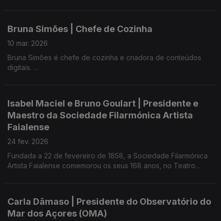
que leva os estudos a sério - sempre em busca de aprender -,
profissional de Sistemas de Informação Geográfica e Proteção
Remota.
Bruna Simões | Chefe de Cozinha
10 mar. 2026
Bruna Simões é chefe de cozinha e criadora de conteúdos
digitais.
Foi vice-campeã do MasterChef Portugal 2023.
Isabel Maciel e Bruno Goulart | Presidente e
Maestro da Sociedade Filarmónica Artista
Faialense
24 fev. 2026
Fundada a 22 de fevereiro de 1858, a Sociedade Filarmónica
Artista Faialense comemorou os seus 168 anos, no Teatro
Faialense, numa cerimónia que reuniu história, emoção e
talento.
Carla Dâmaso | Presidente do Observatório do
Mar dos Açores (OMA)