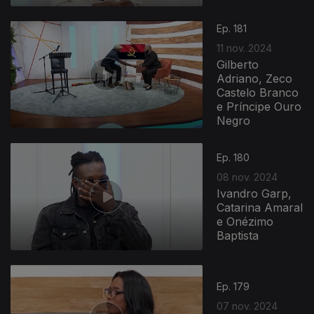
Ep. 181
11 nov. 2024
Gilberto
Adriano, Zeco
Castelo Branco
e Príncipe Ouro
Negro
Ep. 180
08 nov. 2024
Ivandro Garp,
Catarina Amaral
e Onézimo
Baptista
Ep. 179
07 nov. 2024