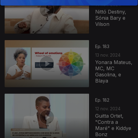
14 nov. 2024
Nittó Destiny,
Sónia Bary e
Vilson
808362
Ep. 183
13 nov. 2024
Yonara Mateus,
MC, MC
Gasolina, e
Blaya
Ep. 182
12 nov. 2024
Guitta Ortet,
"Contra a
Maré" e Kiddye
Bonz