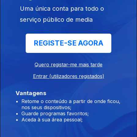
Alector Timas
Uma única conta para todo o
serviço público de media
Ep. 186
18 nov. 2024
Neidson Pina,
REGISTE-SE AGORA
Élida Almeida e
Adilson
Carvalho
Quero registar-me mais tarde
Entrar (utilizadores registados)
Ep. 185
15 nov. 2024
Vantagens
Vánia Barros,
Retome o conteúdo a partir de onde ficou,
Mamadú Turé e
nos seus dispositivos;
Rachide Incote
Guarde programas favoritos;
Aceda à sua área pessoal;
Ep. 184