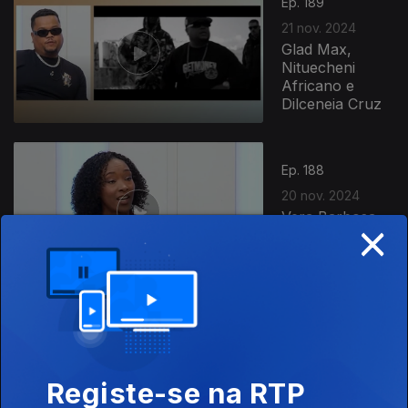
Ep. 189
21 nov. 2024
Glad Max,
Nituecheni
Africano e
Dilceneia Cruz
Ep. 188
20 nov. 2024
Vera Barbosa,
×
Dieg e Diana
Borges
Ep. 187
19 nov. 2024
Cumbi Junior,
Marco
Registe-se na RTP
Bontempo e