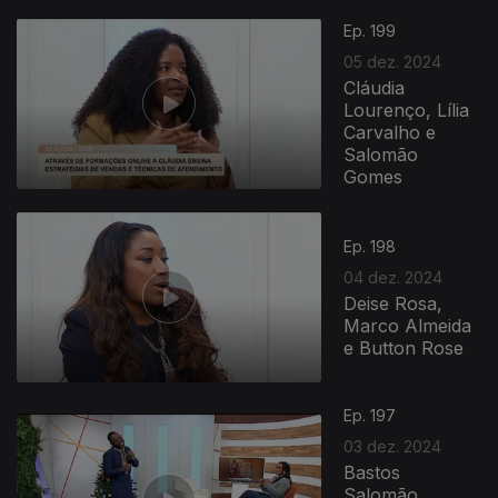
Ep. 199
05 dez. 2024
Cláudia
Lourenço, Lília
Carvalho e
Salomão
Gomes
Ep. 198
04 dez. 2024
Deise Rosa,
Marco Almeida
e Button Rose
Ep. 197
03 dez. 2024
Bastos
Salomão,