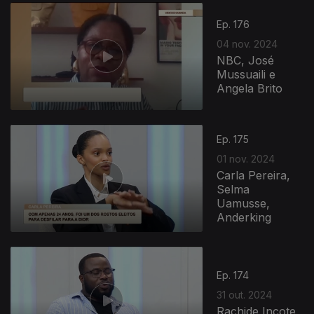
Ep. 176
04 nov. 2024
NBC, José
Mussuaili e
Angela Brito
Ep. 175
01 nov. 2024
Carla Pereira,
Selma
Uamusse,
Anderking
Ep. 174
31 out. 2024
Rachide Incote,