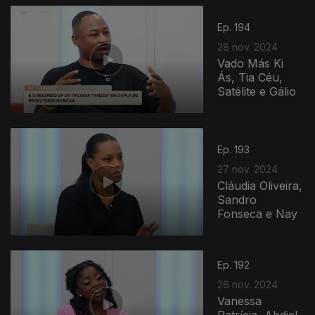
Ep. 194
28 nov. 2024
Vado Más Ki
Ás, Tia Céu,
Satélite e Gálio
Ep. 193
27 nov. 2024
Cláudia Oliveira,
Sandro
Fonseca e Nay
Ep. 192
26 nov. 2024
Vanessa
Patrícia, Abdiel