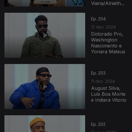
Viana/Alnieth...
Ep. 204
12 dez. 2024
Dotorado Pro,
Washington
Nascimento e
Yonara Mateus
Ep. 203
11 dez. 2024
August Silva,
Luís Boa Morte
e Indiara Vitorio
Ep. 202