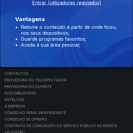
Entrar (utilizadores registados)
RÁDIO
RTP ARQUIVOS
RTP ENSINA
Vantagens
RTP PLAY
Retome o conteúdo a partir de onde ficou,
EM DIRETO
nos seus dispositivos;
REVER PROGRAMAS
Guarde programas favoritos;
Aceda à sua área pessoal;
CONCURSOS
PERGUNTAS FREQUENTES
CONTACTOS
CONTACTOS
PROVEDORA DO TELESPECTADOR
PROVEDORA DO OUVINTE
ACESSIBILIDADES
SATÉLITES
A EMPRESA
CONSELHO GERAL INDEPENDENTE
CONSELHO DE OPINIÃO
CONTRATO DE CONCESSÃO DO SERVIÇO PÚBLICO DE RÁDIO E
TELEVISÃO