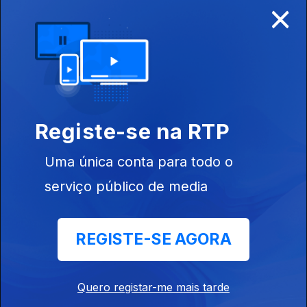
×
Disponível para iOS, Android, Apple TV, Android TV e
CarPlay
Registe-se na RTP
Uma única conta para todo o
serviço público de media
REGISTE-SE AGORA
NOTÍCIAS
DESPORTO
Quero registar-me mais tarde
TELEVISÃO