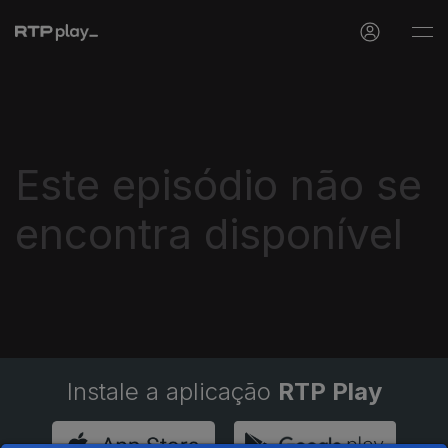
Este episódio não se
encontra disponível
Instale a aplicação
RTP Play