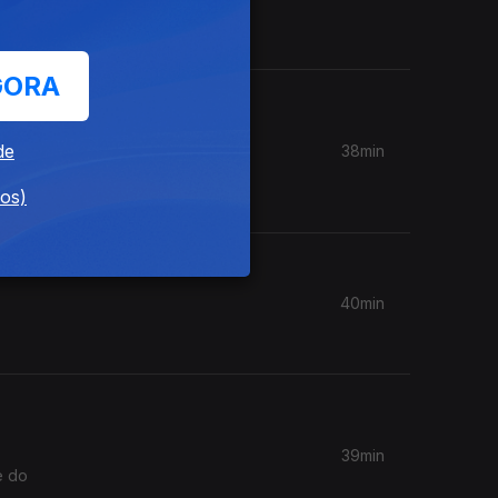
arlamento
GORA
de
38min
dos)
40min
39min
e do