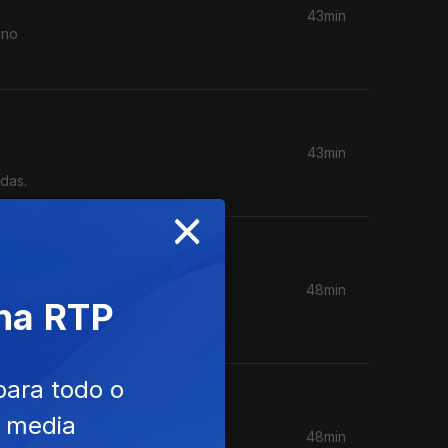
43min
 no
43min
das.
×
48min
 na RTP
entro-
para todo o
e media
48min