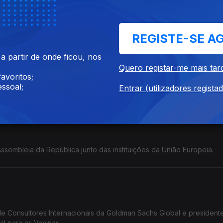
egócios estrangeiros, segurança, defesa e direitos humanos do P
REGISTE-SE A
 partir de onde ficou, nos
Quero registar-me mais tar
avoritos;
es governamentais e estratégia reguladora da Bolsa de Valores do
ssoal;
Entrar (utilizadores regista
ssembleia da República junto das instituições da União Europeia.
e Consultores Internacionais da Goldman Sachs Global e president
l para as Vacinas.