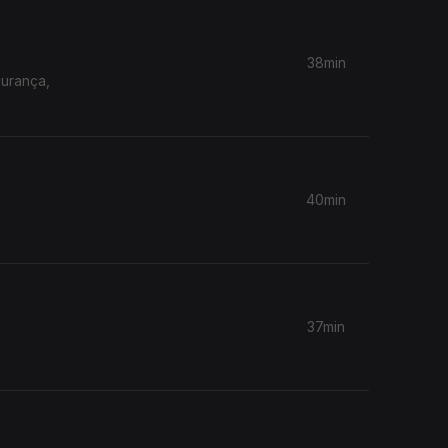
38min
gurança,
40min
37min