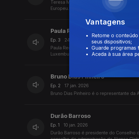
Teresa Mergulhão é chefe da unidade de n
Europeu.
Vantagens
Paula Redondo Pereira
Retome o conteúdo a
Ep. 3
24 jan. 2026
seus dispositivos;
Guarde programas f
Paula Redondo Pereira é chefe das relaçõ
Aceda à sua área pe
Luxemburgo.
Bruno Dias Pinheiro
Ep. 2
17 jan. 2026
Bruno Dias Pinheiro é o representante da A
Durão Barroso
Ep. 1
10 jan. 2026
Durão Barroso é presidente do Conselho d
conselho de administração da Aliança Globa