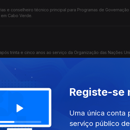
as e conselheiro técnico principal para Programas de Governação
F em Cabo Verde.
 após trinta e cinco anos ao serviço da Organização das Nações Uni
Registe-se
presentante do secretário-geral das Nações Unidas na República C
Uma única conta 
serviço público d