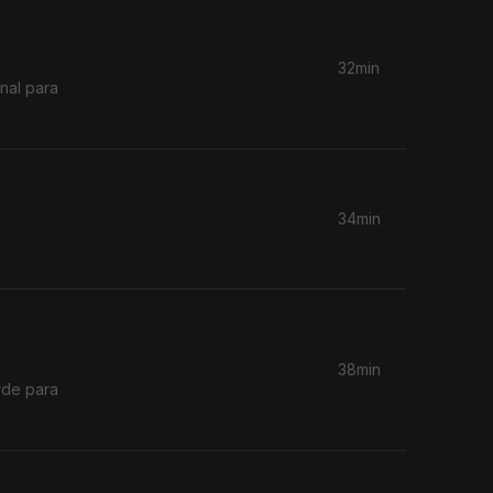
32min
nal para
34min
38min
rde para