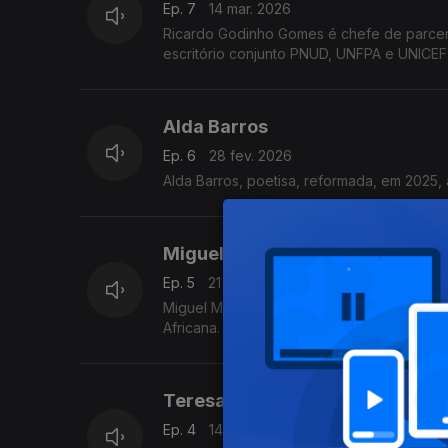
Ep. 7
14 mar. 2026
Ricardo Godinho Gomes é chefe de parceri
escritório conjunto PNUD, UNFPA e UNICE
Alda Barros
Ep. 6
28 fev. 2026
Alda Barros, poetisa, reformada, em 2025,
Miguel Mbiavanga Ajú
Ep. 5
21 fev. 2026
Miguel Mbiavanga Ajú é conselheiro da re
Africana.
Teresa Mergulhão
Ep. 4
14 fev. 2026