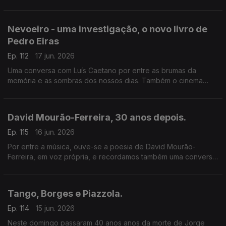
Uma viagem aos anos 80 em Espanha, aos tempos da ETA e
dos Gal, e à vida da etarra Idoia López Riaño.
Nevoeiro - uma investigação, o novo livro de
Pedro Eiras
Ep. 112
17 jun. 2026
Uma conversa com Luís Caetano por entre as brumas da
memória e as sombras dos nossos dias. Também o cinema
com Inês N. Lourenço e a poesia de Lídia Jorge, saudando-a
pelo aniversário.
David Mourão-Ferreira, 30 anos depois.
Ep. 115
16 jun. 2026
Por entre a música, ouve-se a poesia de David Mourão-
Ferreira, em voz própria, e recordamos também uma conversa
sobre o poeta com Ana Luísa Amaral, e o filho, David Ferreira.
Um programa de Luís Caetano.
Tango, Borges e Piazzola.
Ep. 114
15 jun. 2026
Neste domingo passaram 40 anos anos da morte de Jorge