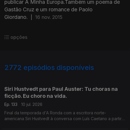
publicar A Minha Europa.Também um poema de
Gastão Cruz e um romance de Paolo
Giordano.
|
16 nov. 2015
opções
2772
episódios disponíveis
938499
935218
931262
Siri Hustvedt para Paul Auster: Tu choras na
ficção. Eu choro na vida.
Ep. 133
10 jul. 2026
Final da temporada d'A Ronda com a escritora norte-
americana Siri Hustvedt à conversa com Luís Caetano a partir
de Fantasmas - Um livro de memórias (Dom Quixote). A morte