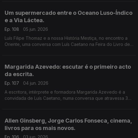
novos a ler, ver e ouvir.
Um supermercado entre o Oceano Luso-Índico
e a Via Láctea.
Ep. 108
05 jun. 2026
Luís Filipe Thomaz e a nossa História Mestiça, no encontro a
Oriente, uma conversa com Luís Caetano na Feira do Livro de
Lisboa. Jonh Berger na Semibreve, de Andrea Lupi. No
centenário de Allen Ginsberg: Um supermercado na Califórnia
Margarida Azevedo: escutar é o primeiro acto
da escrita.
Ep. 107
04 jun. 2026
A escritora, intérprete e formadora Margarida Azevedo é a
convidada de Luís Caetano, numa conversa que atravessa 3
livros recentes: Alma Lavra – Mina de S. Domingos, Grito
umbilical, e Quarto branco – Contos psicoterapêuticos.
Allen Ginsberg, Jorge Carlos Fonseca, cinema,
livros para os mais novos.
Ep. 106
03 jun. 2026