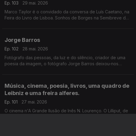
Ep. 103
29 mai. 2026
Marco Taylor é o convidado da conversa de Luís Caetano, na
Feira do Livro de Lisboa. Sonhos de Borges na Semibreve de
Andrea Lupi, na música ao longo da noite, na poesia de
Jussara Salazar. E no sono de quem adormecer.
Jorge Barros
Ep. 102
28 mai. 2026
Fotógrafo das pessoas, da luz e do silêncio, criador de uma
poesia da imagem, o fotógrafo Jorge Barros deixou-nos
ontem, aos 81 anos. Autor de mais de 30 livros, um trabalho de
fotografia que caminhou ao lado da literatura e da história.
Escutamo-lo em excertos de conversas com Luís Caetano.
Música, cinema, poesia, livros, uma quadro de
Leibniz e uma freira alferes.
Ep. 101
27 mai. 2026
O cinema n'A Grande Ilusão de Inês N. Lourenço. O Lilliput, de
Sandy Gageiro. As Meninas do Laranjal, da argentina Gabriela
Cabezón Cámara, na conversa com Diogo Madre Deus. Poesia
de David Mourão-Ferreira