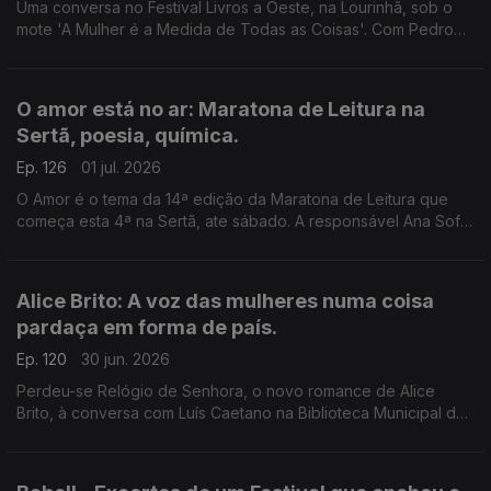
Uma conversa no Festival Livros a Oeste, na Lourinhã, sob o
mote 'A Mulher é a Medida de Todas as Coisas'. Com Pedro
Vieira, Inês Bernardo e Inês Pedrosa, condução de João
Morales.
O amor está no ar: Maratona de Leitura na
Sertã, poesia, química.
Ep. 126
01 jul. 2026
O Amor é o tema da 14ª edição da Maratona de Leitura que
começa esta 4ª na Sertã, ate sábado. A responsável Ana Sofia
Marçal conversa com Luís Caetano. Também poemas de amor,
escolhidos por Ana Luísa Amaral e a ciência por trás dos
nossos afetos.
Alice Brito: A voz das mulheres numa coisa
pardaça em forma de país.
Ep. 120
30 jun. 2026
Perdeu-se Relógio de Senhora, o novo romance de Alice
Brito, à conversa com Luís Caetano na Biblioteca Municipal de
Setúbal. Tem a edição Companhia das Letras. Também a
poesia de Siri Hustvedt para Paul Auster.