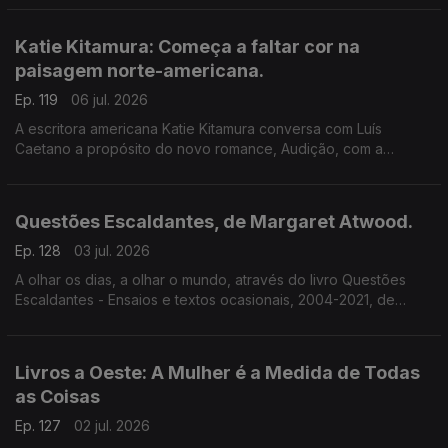
Katie Kitamura: Começa a faltar cor na
paisagem norte-americana.
Ep. 119
06 jul. 2026
A escritora americana Katie Kitamura conversa com Luís
Caetano a propósito do novo romance, Audição, com a
chancela Alfaguara. Fala-se da vida enquanto palco, mas
também da indiferença perante o Genocídio em Gaza e do
autoritarismo nos EUA.
Questões Escaldantes, de Margaret Atwood.
Ep. 128
03 jul. 2026
A olhar os dias, a olhar o mundo, através do livro Questões
Escaldantes - Ensaios e textos ocasionais, 2004-2021, de
Margaret Atwood, agora publicado pela Bertrand. Um
programa de Luís Caetano
Livros a Oeste: A Mulher é a Medida de Todas
as Coisas
Ep. 127
02 jul. 2026