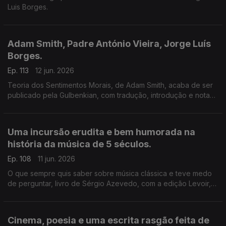
Luis Borges.
Adam Smith, Padre António Vieira, Jorge Luís
Borges.
Ep. 113
12 jun. 2026
Teoria dos Sentimentos Morais, de Adam Smith, acaba de ser
publicado pela Gulbenkian, com tradução, introdução e notas
de Ivone Moreira, que é a convidada de Luís Caetano na Feira
do Livro de Lisboa. Também Andrea Lupi e os peixes
roncadores de Santo António.
Uma incursão erudita e bem humorada na
história da música de 5 séculos.
Ep. 108
11 jun. 2026
O que sempre quis saber sobre música clássica e teve medo
de perguntar, livro de Sérgio Azevedo, com a edição Levoir,
razão para a conversa de Luís Caetano na Feira do Livro de
Lisboa. Ainda a poesia de Jorge Luis Borges, 40 anos depois.
Cinema, poesia e uma escrita rasgão feita de