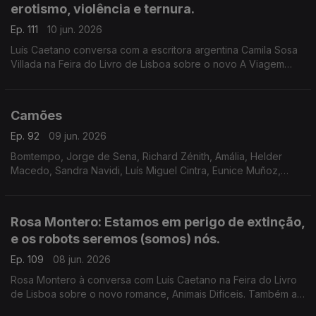
erotismo, violência e ternura.
Ep. 111
10 jun. 2026
Luís Caetano conversa com a escritora argentina Camila Sosa
Villada na Feira do Livro de Lisboa sobre o novo A Viagem
Inútil. E com a editora da Quetzal, Lúcia Pinho e Melo. O cinema
com Inês N. Lourenço, a poesia de Jorge Luis Borges e o
Lilliput, de Sandy Gageiro.
Camões
Ep. 92
09 jun. 2026
Bomtempo, Jorge de Sena, Richard Zénith, Amália, Helder
Macedo, Sandra Navidi, Luís Miguel Cintra, Eunice Muñoz,
Zeca Afonso, Manuel Alegre, Ary dos Santos, José Mário
Branco, num programa de Luís Caetano.
Rosa Montero: Estamos em perigo de extinção,
e os robots seremos (somos) nós.
Ep. 109
08 jun. 2026
Rosa Montero à conversa com Luís Caetano na Feira do Livro
de Lisboa sobre o novo romance, Animais Difíceis. Também a
música dos livros de Daniel Completo, que convida os mais