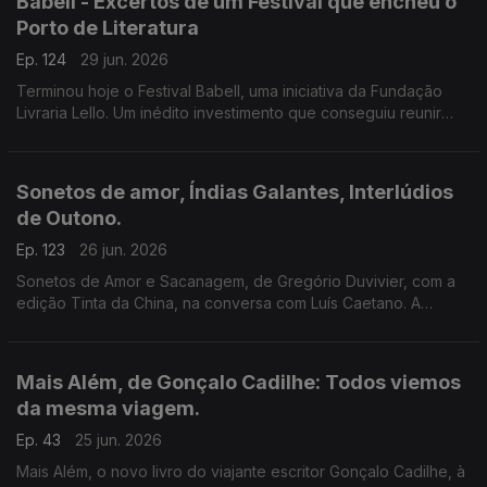
Babell - Excertos de um Festival que encheu o
Porto de Literatura
Ep. 124
29 jun. 2026
Terminou hoje o Festival Babell, uma iniciativa da Fundação
Livraria Lello. Um inédito investimento que conseguiu reunir
escritores de renome e público. Ouvimos excertos de
conversas com Dulce Maria Cardoso, Javier Cercas,
Conceição Evaristo, Milton Hatoum e Héctor Abad Faciolince.
Sonetos de amor, Índias Galantes, Interlúdios
de Outono.
Ep. 123
26 jun. 2026
Sonetos de Amor e Sacanagem, de Gregório Duvivier, com a
edição Tinta da China, na conversa com Luís Caetano. A
Semibreve de Andrea Lupi com literatura e paisagens da
Colômbia. Poesia de Helder Macedo.
Mais Além, de Gonçalo Cadilhe: Todos viemos
da mesma viagem.
Ep. 43
25 jun. 2026
Mais Além, o novo livro do viajante escritor Gonçalo Cadilhe, à