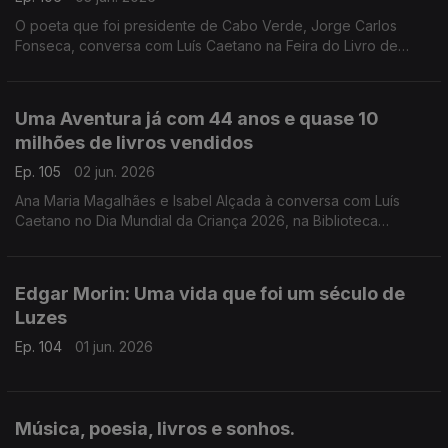
O poeta que foi presidente de Cabo Verde, Jorge Carlos
Fonseca, conversa com Luís Caetano na Feira do Livro de
Lisboa sobre A Guerra, o Amor, os Versos. No dia do
centenário de Allen Ginsberg escutamo-lo em Uivo. E há
cinema com Inês Lourenço e o Lilliput, de Sandy Gageiro.
Uma Aventura já com 44 anos e quase 10
milhões de livros vendidos
Ep. 105
02 jun. 2026
Ana Maria Magalhães e Isabel Alçada à conversa com Luís
Caetano no Dia Mundial da Criança 2026, na Biblioteca
Municipal de Palmela: O maior sucesso da literatura infanto-
juvenil do nosso país contado pelas autoras.
Edgar Morin: Uma vida que foi um século de
Luzes
Ep. 104
01 jun. 2026
Música, poesia, livros e sonhos.