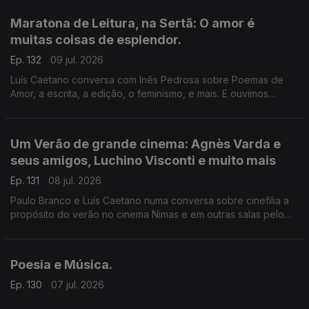
do ser amado, a morte de um país, de uma sociedade. A
todos, bons dias de Verão!
Maratona de Leitura, na Sertã: O amor é
muitas coisas de esplendor.
Ep. 132
09 jul. 2026
Luís Caetano conversa com Inês Pedrosa sobre Poemas de
Amor, a escrita, a edição, o feminismo, e mais. E ouvimos
Cartas de amor, num concurso literário que deu origem ao livro
Pecar - os responsáveis e os vencedores. E música que fala
de amor, claro.
Um Verão de grande cinema: Agnès Varda e
seus amigos, Luchino Visconti e muito mais
Ep. 131
08 jul. 2026
Paulo Branco e Luís Caetano numa conversa sobre cinefilia a
propósito do verão no cinema Nimas e em outras salas pelo
país. Grandes retrospectivas de Agnès Varda e os seus
amigos da Nouvelle Vague, Luchino Visconti, e os clássicos
eleitos pelos espectadores.
Poesia e Música.
Ep. 130
07 jul. 2026