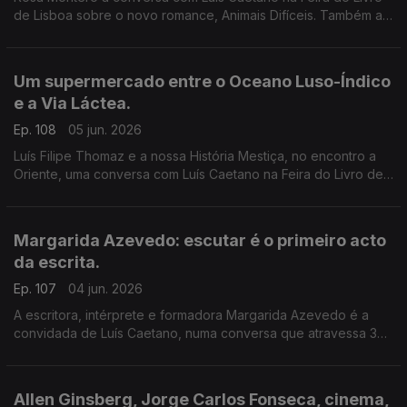
de Lisboa sobre o novo romance, Animais Difíceis. Também a
música dos livros de Daniel Completo, que convida os mais
novos a ler, ver e ouvir.
Um supermercado entre o Oceano Luso-Índico
e a Via Láctea.
Ep. 108
05 jun. 2026
Luís Filipe Thomaz e a nossa História Mestiça, no encontro a
Oriente, uma conversa com Luís Caetano na Feira do Livro de
Lisboa. Jonh Berger na Semibreve, de Andrea Lupi. No
centenário de Allen Ginsberg: Um supermercado na Califórnia
Margarida Azevedo: escutar é o primeiro acto
da escrita.
Ep. 107
04 jun. 2026
A escritora, intérprete e formadora Margarida Azevedo é a
convidada de Luís Caetano, numa conversa que atravessa 3
livros recentes: Alma Lavra – Mina de S. Domingos, Grito
umbilical, e Quarto branco – Contos psicoterapêuticos.
Allen Ginsberg, Jorge Carlos Fonseca, cinema,