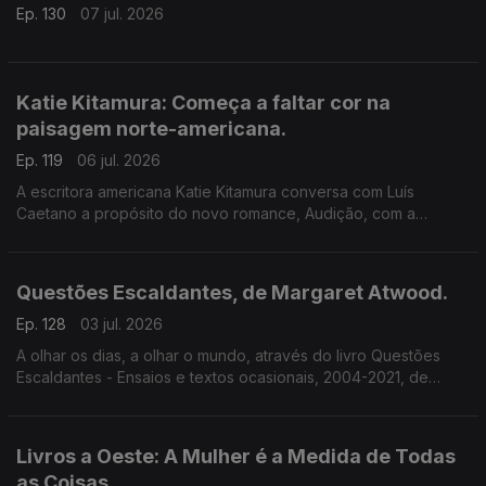
Ep. 130
07 jul. 2026
Katie Kitamura: Começa a faltar cor na
paisagem norte-americana.
Ep. 119
06 jul. 2026
A escritora americana Katie Kitamura conversa com Luís
Caetano a propósito do novo romance, Audição, com a
chancela Alfaguara. Fala-se da vida enquanto palco, mas
também da indiferença perante o Genocídio em Gaza e do
autoritarismo nos EUA.
Questões Escaldantes, de Margaret Atwood.
Ep. 128
03 jul. 2026
A olhar os dias, a olhar o mundo, através do livro Questões
Escaldantes - Ensaios e textos ocasionais, 2004-2021, de
Margaret Atwood, agora publicado pela Bertrand. Um
programa de Luís Caetano
Livros a Oeste: A Mulher é a Medida de Todas
as Coisas