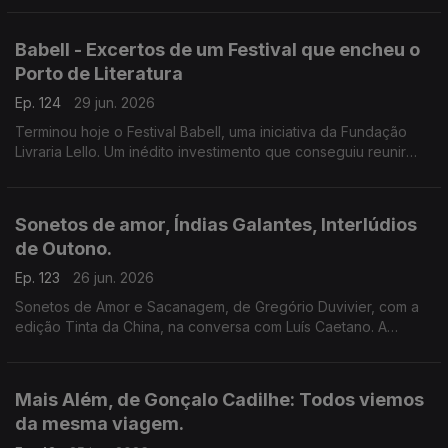
poesia de Siri Hustvedt para Paul Auster.
Babell - Excertos de um Festival que encheu o
Porto de Literatura
Ep. 124
29 jun. 2026
Terminou hoje o Festival Babell, uma iniciativa da Fundação
Livraria Lello. Um inédito investimento que conseguiu reunir
escritores de renome e público. Ouvimos excertos de
conversas com Dulce Maria Cardoso, Javier Cercas,
Conceição Evaristo, Milton Hatoum e Héctor Abad Faciolince.
Sonetos de amor, Índias Galantes, Interlúdios
de Outono.
Ep. 123
26 jun. 2026
Sonetos de Amor e Sacanagem, de Gregório Duvivier, com a
edição Tinta da China, na conversa com Luís Caetano. A
Semibreve de Andrea Lupi com literatura e paisagens da
Colômbia. Poesia de Helder Macedo.
Mais Além, de Gonçalo Cadilhe: Todos viemos
da mesma viagem.