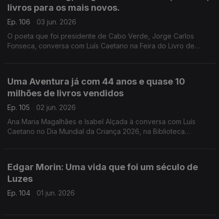
livros para os mais novos.
Ep. 106
03 jun. 2026
O poeta que foi presidente de Cabo Verde, Jorge Carlos
Fonseca, conversa com Luís Caetano na Feira do Livro de
Lisboa sobre A Guerra, o Amor, os Versos. No dia do
centenário de Allen Ginsberg escutamo-lo em Uivo. E há
cinema com Inês Lourenço e o Lilliput, de Sandy Gageiro.
Uma Aventura já com 44 anos e quase 10
milhões de livros vendidos
Ep. 105
02 jun. 2026
Ana Maria Magalhães e Isabel Alçada à conversa com Luís
Caetano no Dia Mundial da Criança 2026, na Biblioteca
Municipal de Palmela: O maior sucesso da literatura infanto-
juvenil do nosso país contado pelas autoras.
Edgar Morin: Uma vida que foi um século de
Luzes
Ep. 104
01 jun. 2026