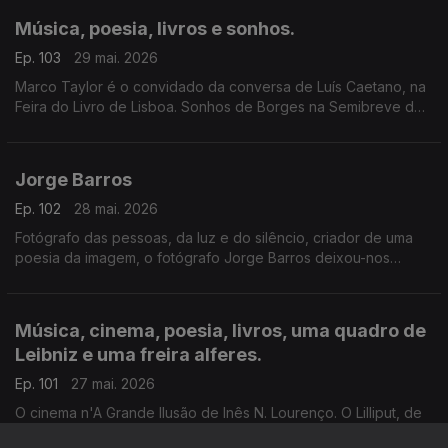
Música, poesia, livros e sonhos.
Ep. 103
29 mai. 2026
Marco Taylor é o convidado da conversa de Luís Caetano, na
Feira do Livro de Lisboa. Sonhos de Borges na Semibreve de
Andrea Lupi, na música ao longo da noite, na poesia de
Jussara Salazar. E no sono de quem adormecer.
Jorge Barros
Ep. 102
28 mai. 2026
Fotógrafo das pessoas, da luz e do silêncio, criador de uma
poesia da imagem, o fotógrafo Jorge Barros deixou-nos
ontem, aos 81 anos. Autor de mais de 30 livros, um trabalho de
fotografia que caminhou ao lado da literatura e da história.
Escutamo-lo em excertos de conversas com Luís Caetano.
Música, cinema, poesia, livros, uma quadro de
Leibniz e uma freira alferes.
Ep. 101
27 mai. 2026
O cinema n'A Grande Ilusão de Inês N. Lourenço. O Lilliput, de
Sandy Gageiro. As Meninas do Laranjal, da argentina Gabriela