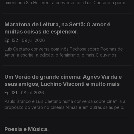
americana Siri Hustvedt à conversa com Luís Caetano a partir
de Fantasmas - Um livro de memórias (Dom Quixote). A morte
do ser amado, a morte de um país, de uma sociedade. A
todos, bons dias de Verão!
Maratona de Leitura, na Sertã: O amor é
muitas coisas de esplendor.
Ep. 132
09 jul. 2026
Luís Caetano conversa com Inês Pedrosa sobre Poemas de
Amor, a escrita, a edição, o feminismo, e mais. E ouvimos
Cartas de amor, num concurso literário que deu origem ao livro
Pecar - os responsáveis e os vencedores. E música que fala
de amor, claro.
Um Verão de grande cinema: Agnès Varda e
seus amigos, Luchino Visconti e muito mais
Ep. 131
08 jul. 2026
Paulo Branco e Luís Caetano numa conversa sobre cinefilia a
propósito do verão no cinema Nimas e em outras salas pelo
país. Grandes retrospectivas de Agnès Varda e os seus
amigos da Nouvelle Vague, Luchino Visconti, e os clássicos
eleitos pelos espectadores.
Poesia e Música.