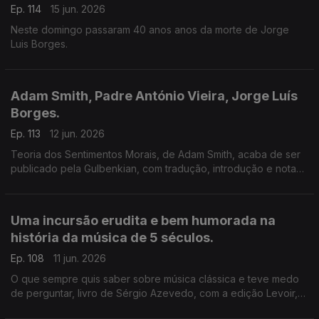
Ep. 114
15 jun. 2026
Neste domingo passaram 40 anos anos da morte de Jorge
Luis Borges.
Adam Smith, Padre António Vieira, Jorge Luís
Borges.
Ep. 113
12 jun. 2026
Teoria dos Sentimentos Morais, de Adam Smith, acaba de ser
publicado pela Gulbenkian, com tradução, introdução e notas
de Ivone Moreira, que é a convidada de Luís Caetano na Feira
do Livro de Lisboa. Também Andrea Lupi e os peixes
roncadores de Santo António.
Uma incursão erudita e bem humorada na
história da música de 5 séculos.
Ep. 108
11 jun. 2026
O que sempre quis saber sobre música clássica e teve medo
de perguntar, livro de Sérgio Azevedo, com a edição Levoir,
razão para a conversa de Luís Caetano na Feira do Livro de