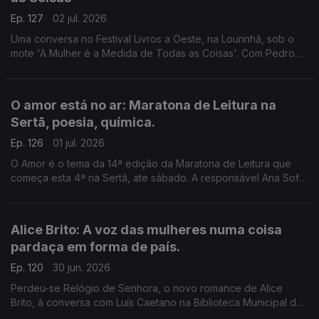
Ep. 127
02 jul. 2026
Uma conversa no Festival Livros a Oeste, na Lourinhã, sob o
mote 'A Mulher é a Medida de Todas as Coisas'. Com Pedro
Vieira, Inês Bernardo e Inês Pedrosa, condução de João
Morales.
O amor está no ar: Maratona de Leitura na
Sertã, poesia, química.
Ep. 126
01 jul. 2026
O Amor é o tema da 14ª edição da Maratona de Leitura que
começa esta 4ª na Sertã, ate sábado. A responsável Ana Sofia
Marçal conversa com Luís Caetano. Também poemas de amor,
escolhidos por Ana Luísa Amaral e a ciência por trás dos
nossos afetos.
Alice Brito: A voz das mulheres numa coisa
pardaça em forma de país.
Ep. 120
30 jun. 2026
Perdeu-se Relógio de Senhora, o novo romance de Alice
Brito, à conversa com Luís Caetano na Biblioteca Municipal de
Setúbal. Tem a edição Companhia das Letras. Também a