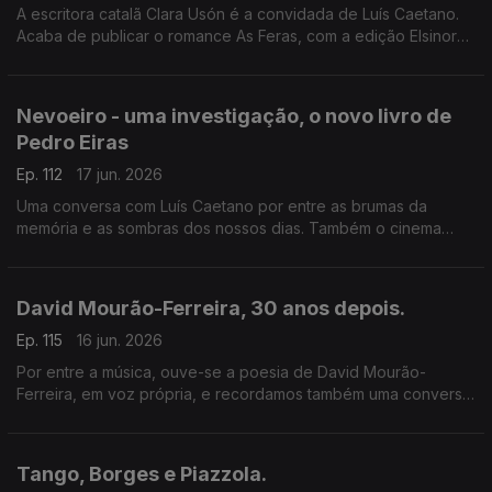
A escritora catalã Clara Usón é a convidada de Luís Caetano.
Acaba de publicar o romance As Feras, com a edição Elsinore.
Uma viagem aos anos 80 em Espanha, aos tempos da ETA e
dos Gal, e à vida da etarra Idoia López Riaño.
Nevoeiro - uma investigação, o novo livro de
Pedro Eiras
Ep. 112
17 jun. 2026
Uma conversa com Luís Caetano por entre as brumas da
memória e as sombras dos nossos dias. Também o cinema
com Inês N. Lourenço e a poesia de Lídia Jorge, saudando-a
pelo aniversário.
David Mourão-Ferreira, 30 anos depois.
Ep. 115
16 jun. 2026
Por entre a música, ouve-se a poesia de David Mourão-
Ferreira, em voz própria, e recordamos também uma conversa
sobre o poeta com Ana Luísa Amaral, e o filho, David Ferreira.
Um programa de Luís Caetano.
Tango, Borges e Piazzola.