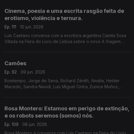
Lisboa. Ainda a poesia de Jorge Luis Borges, 40 anos depois.
Cinema, poesia e uma escrita rasgão feita de
erotismo, violência e ternura.
Ep. 111
10 jun. 2026
Luís Caetano conversa com a escritora argentina Camila Sosa
Villada na Feira do Livro de Lisboa sobre o novo A Viagem
Inútil. E com a editora da Quetzal, Lúcia Pinho e Melo. O cinema
com Inês N. Lourenço, a poesia de Jorge Luis Borges e o
Lilliput, de Sandy Gageiro.
Camões
Ep. 92
09 jun. 2026
Bomtempo, Jorge de Sena, Richard Zénith, Amália, Helder
Macedo, Sandra Navidi, Luís Miguel Cintra, Eunice Muñoz,
Zeca Afonso, Manuel Alegre, Ary dos Santos, José Mário
Branco, num programa de Luís Caetano.
Rosa Montero: Estamos em perigo de extinção,
e os robots seremos (somos) nós.
Ep. 109
08 jun. 2026
Rosa Montero à conversa com Luís Caetano na Feira do Livro