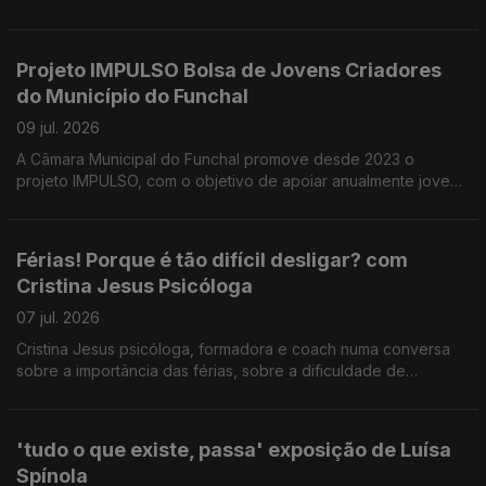
festa de Nossa Senhora da Ajuda. Uma conversa com
presidente da direção da ARCA D' Ajuda Manuel Trindade
Silva sobre as iniciativas organizadas, em benefício da
Projeto IMPULSO Bolsa de Jovens Criadores
comunidade.
do Município do Funchal
09 jul. 2026
A Câmara Municipal do Funchal promove desde 2023 o
projeto IMPULSO, com o objetivo de apoiar anualmente jovens
artistas. Este projeto e outros no âmbito do apoio à criação
artística foram tema da conversa com Catarina Faria e Tatiana
Freitas do Dpt.º de Cultura da CMF.
Férias! Porque é tão difícil desligar? com
Cristina Jesus Psicóloga
07 jul. 2026
Cristina Jesus psicóloga, formadora e coach numa conversa
sobre a importância das férias, sobre a dificuldade de
'desligar' do trabalho nesse período e estratégias para fazê-
lo.
'tudo o que existe, passa' exposição de Luísa
Spínola