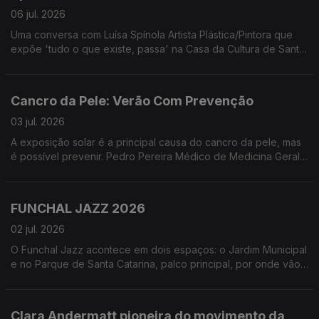
06 jul. 2026
Uma conversa com Luísa Spínola Artista Plástica/Pintora que
expõe 'tudo o que existe, passa' na Casa da Cultura de Santa
Cruz - Quinta do Revoredo. Uma exposição que segundo a
artista '... não oferece respostas. Oferece uma pausa para que
o olhar desacelere e se deixe tocar pela evidência daquilo
Cancro da Pele: Verão Com Prevenção
que muda'
03 jul. 2026
A exposição solar é a principal causa do cancro da pele, mas
é possível prevenir. Pedro Pereira Médico de Medicina Geral
e Familiar e Leonor Leça Psicóloga Clínica, ambos da Unidade
de Educação para a Saúde do NRM-LPCC, partilharam
informações essenciais sobre a exposição solar segura.
FUNCHAL JAZZ 2026
02 jul. 2026
O Funchal Jazz acontece em dois espaços: o Jardim Municipal
e no Parque de Santa Catarina, palco principal, por onde vão
passar alguns dos maiores nomes do jazz. Uma conversa com
Paulo Barbosa Diretor Artístico do Funchal Jazz e Francisco
Andrade diretor do Curso Profissional de Instrumentista Jazz
Clara Andermatt pioneira do movimento da