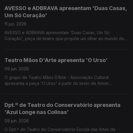
AVESSO e ADBRAVA apresentam 'Duas Casas,
Um Só Coração'
11 jun. 2026
AVESSO e ADBRAVA apresentam 'Duas Casas, Um Só
Coração', peça de teatro que propõe um olhar ao mundo do
Apadrinhamento Civil, onde o passado não se apaga e o
futuro se constrói com novos laços. Uma conversa com
Maurícia Gabriel e Joana Gomes.
Teatro Mãos D'Arte apresenta 'O Urso'
09 jun. 2026
O grupo de Teatro Mãos D’Arte - Associação Cultural
apresenta a peça 'O Urso' a partir do texto de Anton
Tchekhov. Convidados os actores Luís Costa e Mariana
Franco.
Dpt.º de Teatro do Conservatório apresenta
'Azul Longe nas Colinas'
09 jun. 2026
O Dpt.º de Teatro do Conservatório Escola das Artes da