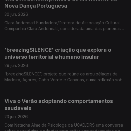
do Conservatório e Presidente da Associação Jazz do
Nova Dança Portuguesa
Funchal 'Melro Preto'
30 jun. 2026
Clara Andermatt Fundadora/Diretora de Associação Cultural
Companhia Clara Andermatt, considerada uma das pioneiras
do movimento da Nova Dança Portuguesa Coreógrafa para
participar numa formação no âmbito das comemorações dos
25 anos da Companhia Dançando com a Diferença.
'breezingSILENCE' criação que explora o
universo territorial e humano insular
29 jun. 2026
“breezingSILENCE”, projeto que reúne os arquipélagos da
Madeira, Açores, Cabo Verde e Canárias, numa reflexão sobre
a insularidade, a relação ilha/oceano e os territórios que
partilham uma memória comum. Uma conversa com os
criadores Yola Pinto (coreógrafa e bailarina), Marco Santos
Viva o Verão adoptando comportamentos
(músico) e com Filipe Ferraz cocriador local.
saudáveis
23 jun. 2026
Com Natacha Almeida Psicóloga da UCAD/DRS uma conversa
sobre estratégias a adoptar para evitar comportamentos de