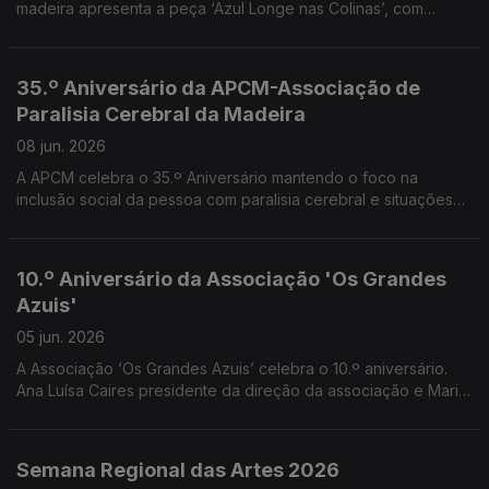
madeira apresenta a peça ‘Azul Longe nas Colinas’, com
alunos do 1.º ano do Curso Profissional de Teatro -
Interpretação. Convidados o professore e orientador Pedro
Araújo Santos e os alunos Ryan Vieira e Leonor Freitas
35.º Aniversário da APCM-Associação de
Paralisia Cerebral da Madeira
08 jun. 2026
A APCM celebra o 35.º Aniversário mantendo o foco na
inclusão social da pessoa com paralisia cerebral e situações
neurológicas afins, bem como o apoio às suas famílias. Uma
conversa com Cristina Reis Andrade vice presidente da APCM
10.º Aniversário da Associação 'Os Grandes
Azuis'
05 jun. 2026
A Associação ‘Os Grandes Azuis’ celebra o 10.º aniversário.
Ana Luísa Caires presidente da direção da associação e Maria
da Paz Rodrigues Diretora Técnica falaram do trabalho
realizado no âmbito do apoio a pessoas com transtorno do
Espectro do Autismo, suas famílias e comunidade.
Semana Regional das Artes 2026