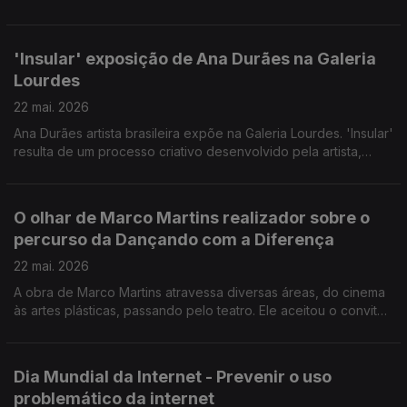
que provisória, às carências de muitos portugueses.
Convidado: Lúcio Moniz Presidente do Banco Alimentar da
Madeira.
'Insular' exposição de Ana Durães na Galeria
Lourdes
22 mai. 2026
Ana Durães artista brasileira expõe na Galeria Lourdes. 'Insular'
resulta de um processo criativo desenvolvido pela artista,
tendo como inspiração a flora da Madeira. Convidadas: a
pintora Ana Durães e Mariana Baeta Gestora Cultural da Galeria
Lourdes.
O olhar de Marco Martins realizador sobre o
percurso da Dançando com a Diferença
22 mai. 2026
A obra de Marco Martins atravessa diversas áreas, do cinema
às artes plásticas, passando pelo teatro. Ele aceitou o convite
da Dançando com a Diferença para documentar o percurso da
companhia e como esta alterou destinos pessoais e da
comunidade.
Dia Mundial da Internet - Prevenir o uso
problemático da internet