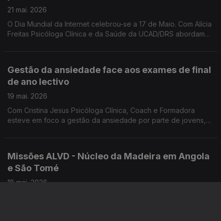
21 mai. 2026
O Dia Mundial da Internet celebrou-se a 17 de Maio. Com Alícia
Freitas Psicóloga Clínica e da Saúde da UCAD/DRS abordamos
as maiores preocupações relacionadas com o uso excessivo
e inadequado das tecnologias.
Gestão da ansiedade face aos exames de final
de ano lectivo
19 mai. 2026
Com Cristina Jesus Psicóloga Clínica, Coach e Formadora
esteve em foco a gestão da ansiedade por parte de jovens,
face aos exames de final de ano lectivo.
Missões ALVD - Núcleo da Madeira em Angola
e São Tomé
18 mai. 2026
Este Verão, três grupos de voluntários da ALVD - Núcleo da
Madeira realizam Missões em Angola e em São Tomé.
Convidados: P. Domingos Pestana, assistente da ALVD -