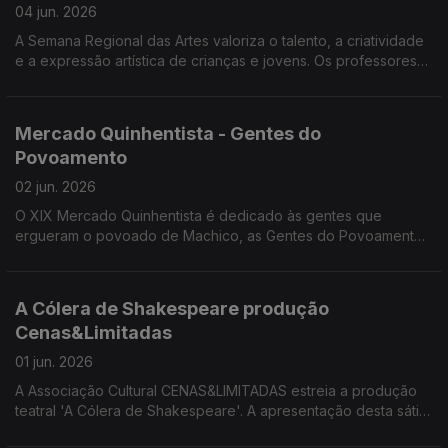
04 jun. 2026
A Semana Regional das Artes valoriza o talento, a criatividade
e a expressão artística de crianças e jovens. Os professores
Rui Pimenta, João Camacho, Ricardo Correia e Ricardo Lapa
da DSEA divulgaram a programação desta semana.
Mercado Quinhentista - Gentes do
Povoamento
02 jun. 2026
O XIX Mercado Quinhentista é dedicado às gentes que
ergueram o povoado de Machico, as Gentes do Povoamento.
Convidados: Ricardo Crespo e Alexandra Teixeira,
professores da Escola BS de Machico e membros da
Comissão Organizadora do mercado Quinhentista.
A Cólera de Shakespeare produção
Cenas&Limitadas
01 jun. 2026
A Associação Cultural CENAS&LIMITADAS estreia a produção
teatral 'A Cólera de Shakespeare'. A apresentação desta sátira
mordaz sobre os bastidores do teatro ficou a cargo de Miguel