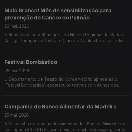
Vieira diretor artístico e encenador e Avelina Macedo
produtora.
Maio Branco! Mês de sensibilização para
prevenção do Cancro do Pulmão
29 mai. 2026
Helena Toste secretária geral do Núcleo Regional da Madeira
da Liga Portuguesa Contra o Cancro e Nivalda Pereira médica
de Família, Pós graduada em Cessação Tabágica e
Coordenadora Nacional do Grupo de Trabalho de Tabagismo
foram convidadas do programa sobre o Maio Branco e a
Festival Bombástico
prevenção do Cancro do Pulmão.
26 mai. 2026
O Departamento de Teatro do Conservatório apresenta o
‘Festival Bombástico’, espetáculos teatrais com alunos dos
Cursos Livres em Artes - Teatro. Ouvimos Pedro Araújo Santos
professor e as alunas Rita Gouveia, Mia Sousa e Carolina
Esteves.
Campanha do Banco Alimentar da Madeira
25 mai. 2026
A Campanha de recolha de alimentos dos Bancos Alimentares
tem lugar a 30 e 31 de maio, numa resposta necessária, ainda