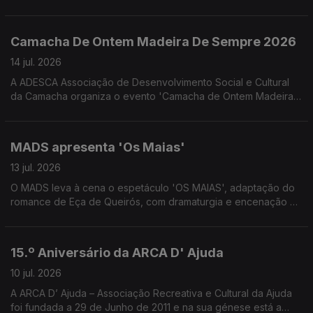
proporcionado pelo Núcleo Regional da Madeira da Liga
Portuguesa Contra o Cancro. Convidadas a Psicóloga Clínica
Melissa Gouveia e a Assistente Social Josefina Câmara
Camacha De Ontem Madeira De Sempre 2026
colaboradoras do NRM-LPCC
14 jul. 2026
A ADESCA Associação de Desenvolvimento Social e Cultural
da Camacha organiza o evento 'Camacha de Ontem Madeira
de Sempre' que este ano se associa à celebração os 350
anos da freguesia da Camacha. Uma conversa com José
Alberto Gonçalves e Fernanda Nóbrega da ADESCA.
MADS apresenta 'Os Maias'
13 jul. 2026
O MADS leva à cena o espetáculo 'OS MAIAS', adaptação do
romance de Eça de Queirós, com dramaturgia e encenação de
Eduardo Gaspar. Uma conversa com Pedro Gouveia e Filipa
Caroto Escórcio do MADS e do elenco 'Os Maias'
15.º Aniversário da ARCA D' Ajuda
10 jul. 2026
A ARCA D’ Ajuda – Associação Recreativa e Cultural da Ajuda
foi fundada a 29 de Junho de 2011 e na sua génese está a