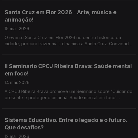
Núcleo da Madeira e Marta Baptista voluntária do projeto
'Sorrisos para Luanda'.
Santa Cruz em Flor 2026 - Arte, música e
animação!
15 mai. 2026
O evento Santa Cruz em Flor 2026 no centro histórico da
cidade, procura trazer mais dinâmica a Santa Cruz. Convidadas
Tomásia Castro e Ana Filipa Pereira Técnicas Superiores da
Câmara Municipal de Santa Cruz e o artista Adonis Galvão
autor da exposição 'Indígena, Exótica, Invasor' na CCSC.
II Seminário CPCJ Ribeira Brava: Saúde mental
em foco!
14 mai. 2026
A CPCJ Ribeira Brava promove um Seminário sobre 'Cuidar do
presente e proteger o amanhã: Saúde mental em foco!
Prevenção de comportamentos aditivos nos jovens.' Sobre o
tema ouvimos Sónia Fernandes (CPCJ Ribeira Brava), Teresa
Gonçalves (C.M. Ribeira Brava) e Nelson Carvalho (UCAD)
Sistema Educativo. Entre o legado e o futuro.
Que desafios?
12 mai. 2026