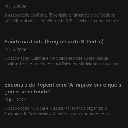
18 jun. 2026
A Associação do Filme, Televisão e Multimédia da Madeira
(AFTM) realiza a III edição do FICAS – Festival Internacional de
Cinema Ambiental e Sustentabilidade. Convidado Rafael
Santos co diretor e produtor do FICAS e Diretor Executivo da
AFTM
Saúde na Junta (Freguesia de S. Pedro)
16 jun. 2026
A Associação Cultural e de Solidariedade Social Raquel
Lombardi em parceria com a Clínica da Madalena e da Junta
de Freguesia de São Pedro, realizam sessões de saúde e
bem estar. Uma conversa com Raquel Lombardi presidente da
Associação, Andreia Sousa da direção da Clínica das
Encontro de Repentismo 'A improvisar é que a
Madalenas e Manuel Filipe Presidente da Junta de Freguesia
gente se entende'
de São Pedro.
15 jun. 2026
A Associação Musical e Cultural Xarabanda organiza o
Encontro de Repentismo 'A improvisar é que a gente se
entende'. Roberto Moniz presidente da associação dá a
conhecer o programa do encontro.