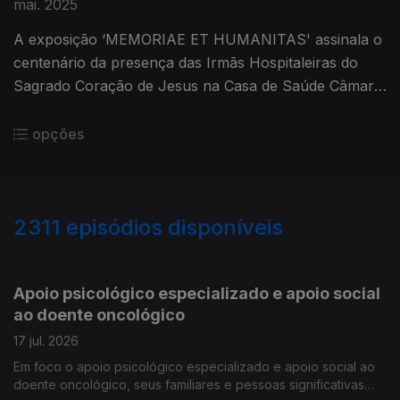
mai. 2025
A exposição ‘MEMORIAE ET HUMANITAS' assinala o
centenário da presença das Irmãs Hospitaleiras do
Sagrado Coração de Jesus na Casa de Saúde Câmara
Pestana. Convidado o artista plástico e curador da
exposição Diogo Goes.
opções
2311
episódios disponíveis
938079
933473
928510
Apoio psicológico especializado e apoio social
ao doente oncológico
17 jul. 2026
Em foco o apoio psicológico especializado e apoio social ao
doente oncológico, seus familiares e pessoas significativas