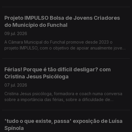
festa de Nossa Senhora da Ajuda. Uma conversa com
presidente da direção da ARCA D' Ajuda Manuel Trindade
Silva sobre as iniciativas organizadas, em benefício da
Projeto IMPULSO Bolsa de Jovens Criadores
comunidade.
do Município do Funchal
09 jul. 2026
A Câmara Municipal do Funchal promove desde 2023 o
projeto IMPULSO, com o objetivo de apoiar anualmente jovens
artistas. Este projeto e outros no âmbito do apoio à criação
artística foram tema da conversa com Catarina Faria e Tatiana
Freitas do Dpt.º de Cultura da CMF.
Férias! Porque é tão difícil desligar? com
Cristina Jesus Psicóloga
07 jul. 2026
Cristina Jesus psicóloga, formadora e coach numa conversa
sobre a importância das férias, sobre a dificuldade de
'desligar' do trabalho nesse período e estratégias para fazê-
lo.
'tudo o que existe, passa' exposição de Luísa
Spínola