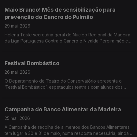
produtora.
Maio Branco! Mês de sensibilização para
prevenção do Cancro do Pulmão
29 mai. 2026
Helena Toste secretária geral do Núcleo Regional da Madeira
da Liga Portuguesa Contra o Cancro e Nivalda Pereira médica
de Família, Pós graduada em Cessação Tabágica e
Coordenadora Nacional do Grupo de Trabalho de Tabagismo
foram convidadas do programa sobre o Maio Branco e a
Festival Bombástico
prevenção do Cancro do Pulmão.
26 mai. 2026
O Departamento de Teatro do Conservatório apresenta o
‘Festival Bombástico’, espetáculos teatrais com alunos dos
Cursos Livres em Artes - Teatro. Ouvimos Pedro Araújo Santos
professor e as alunas Rita Gouveia, Mia Sousa e Carolina
Esteves.
Campanha do Banco Alimentar da Madeira
25 mai. 2026
A Campanha de recolha de alimentos dos Bancos Alimentares
tem lugar a 30 e 31 de maio, numa resposta necessária, ainda