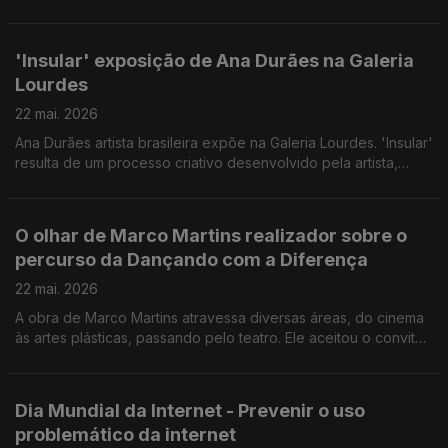
que provisória, às carências de muitos portugueses.
Convidado: Lúcio Moniz Presidente do Banco Alimentar da
Madeira.
'Insular' exposição de Ana Durães na Galeria
Lourdes
22 mai. 2026
Ana Durães artista brasileira expõe na Galeria Lourdes. 'Insular'
resulta de um processo criativo desenvolvido pela artista,
tendo como inspiração a flora da Madeira. Convidadas: a
pintora Ana Durães e Mariana Baeta Gestora Cultural da Galeria
Lourdes.
O olhar de Marco Martins realizador sobre o
percurso da Dançando com a Diferença
22 mai. 2026
A obra de Marco Martins atravessa diversas áreas, do cinema
às artes plásticas, passando pelo teatro. Ele aceitou o convite
da Dançando com a Diferença para documentar o percurso da
companhia e como esta alterou destinos pessoais e da
comunidade.
Dia Mundial da Internet - Prevenir o uso
problemático da internet