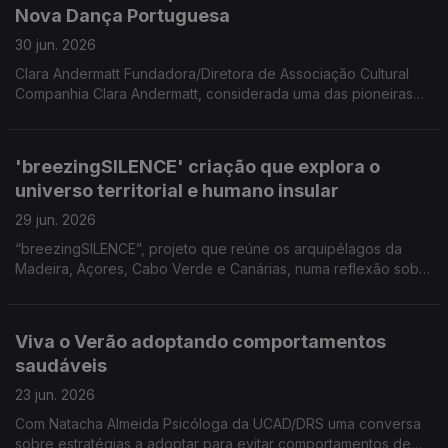
Nova Dança Portuguesa
Funchal 'Melro Preto'
30 jun. 2026
Clara Andermatt Fundadora/Diretora de Associação Cultural
Companhia Clara Andermatt, considerada uma das pioneiras
do movimento da Nova Dança Portuguesa Coreógrafa para
participar numa formação no âmbito das comemorações dos
25 anos da Companhia Dançando com a Diferença.
'breezingSILENCE' criação que explora o
universo territorial e humano insular
29 jun. 2026
“breezingSILENCE”, projeto que reúne os arquipélagos da
Madeira, Açores, Cabo Verde e Canárias, numa reflexão sobre
a insularidade, a relação ilha/oceano e os territórios que
partilham uma memória comum. Uma conversa com os
criadores Yola Pinto (coreógrafa e bailarina), Marco Santos
Viva o Verão adoptando comportamentos
(músico) e com Filipe Ferraz cocriador local.
saudáveis
23 jun. 2026
Com Natacha Almeida Psicóloga da UCAD/DRS uma conversa
sobre estratégias a adoptar para evitar comportamentos de