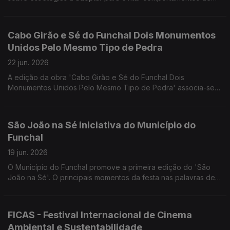
risco, resistir à pressão de pares em grupos de jovens e fazer
escolhas saudáveis.
Cabo Girão e Sé do Funchal Dois Monumentos
Unidos Pelo Mesmo Tipo de Pedra
22 jun. 2026
A edição da obra 'Cabo Girão e Sé do Funchal Dois
Monumentos Unidos Pelo Mesmo Tipo de Pedra' associa-se
às comemorações dos 50 Anos da Autonomia da Madeira e
aos 50 Anos do Departamento de Geociências da UA. Uma
conversa com um dos autores, o Eng. Geólogo João Baptista
São João na Sé iniciativa do Município do
Pereira Silva.
Funchal
19 jun. 2026
O Município do Funchal promove a primeira edição do 'São
João na Sé'. O principais momentos da festa nas palavras de
Joana Abreu (CMF), Marco Costa (Sociohabita Funchal) e o
artista Vasco Freitas.
FICAS - Festival Internacional de Cinema
Ambiental e Sustentabilidade