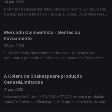
04 jun. 2026
A Semana Regional das Artes valoriza o talento, a criatividade
e a expressão artística de crianças e jovens. Os professores
Rui Pimenta, João Camacho, Ricardo Correia e Ricardo Lapa
da DSEA divulgaram a programação desta semana.
Mercado Quinhentista - Gentes do
Povoamento
02 jun. 2026
O XIX Mercado Quinhentista é dedicado às gentes que
ergueram o povoado de Machico, as Gentes do Povoamento.
Convidados: Ricardo Crespo e Alexandra Teixeira,
professores da Escola BS de Machico e membros da
Comissão Organizadora do mercado Quinhentista.
A Cólera de Shakespeare produção
Cenas&Limitadas
01 jun. 2026
A Associação Cultural CENAS&LIMITADAS estreia a produção
teatral 'A Cólera de Shakespeare'. A apresentação desta sátira
mordaz sobre os bastidores do teatro ficou a cargo de Miguel
Vieira diretor artístico e encenador e Avelina Macedo