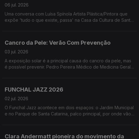
06 jul. 2026
Uma conversa com Luísa Spínola Artista Plástica/Pintora que
expõe 'tudo o que existe, passa' na Casa da Cultura de Santa
Cruz - Quinta do Revoredo. Uma exposição que segundo a
artista '... não oferece respostas. Oferece uma pausa para que
o olhar desacelere e se deixe tocar pela evidência daquilo
Cancro da Pele: Verão Com Prevenção
que muda'
03 jul. 2026
A exposição solar é a principal causa do cancro da pele, mas
é possível prevenir. Pedro Pereira Médico de Medicina Geral
e Familiar e Leonor Leça Psicóloga Clínica, ambos da Unidade
de Educação para a Saúde do NRM-LPCC, partilharam
informações essenciais sobre a exposição solar segura.
FUNCHAL JAZZ 2026
02 jul. 2026
O Funchal Jazz acontece em dois espaços: o Jardim Municipal
e no Parque de Santa Catarina, palco principal, por onde vão
passar alguns dos maiores nomes do jazz. Uma conversa com
Paulo Barbosa Diretor Artístico do Funchal Jazz e Francisco
Andrade diretor do Curso Profissional de Instrumentista Jazz
Clara Andermatt pioneira do movimento da
do Conservatório e Presidente da Associação Jazz do