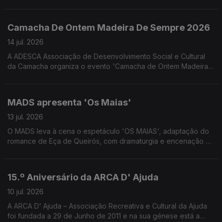
proporcionado pelo Núcleo Regional da Madeira da Liga
Portuguesa Contra o Cancro. Convidadas a Psicóloga Clínica
Melissa Gouveia e a Assistente Social Josefina Câmara
Camacha De Ontem Madeira De Sempre 2026
colaboradoras do NRM-LPCC
14 jul. 2026
A ADESCA Associação de Desenvolvimento Social e Cultural
da Camacha organiza o evento 'Camacha de Ontem Madeira
de Sempre' que este ano se associa à celebração os 350
anos da freguesia da Camacha. Uma conversa com José
Alberto Gonçalves e Fernanda Nóbrega da ADESCA.
MADS apresenta 'Os Maias'
13 jul. 2026
O MADS leva à cena o espetáculo 'OS MAIAS', adaptação do
romance de Eça de Queirós, com dramaturgia e encenação de
Eduardo Gaspar. Uma conversa com Pedro Gouveia e Filipa
Caroto Escórcio do MADS e do elenco 'Os Maias'
15.º Aniversário da ARCA D' Ajuda
10 jul. 2026
A ARCA D’ Ajuda – Associação Recreativa e Cultural da Ajuda
foi fundada a 29 de Junho de 2011 e na sua génese está a