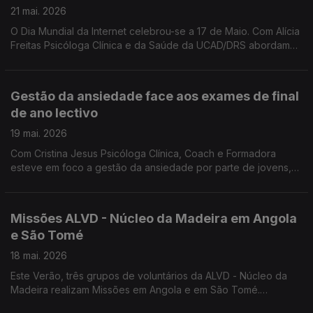
21 mai. 2026
O Dia Mundial da Internet celebrou-se a 17 de Maio. Com Alícia
Freitas Psicóloga Clínica e da Saúde da UCAD/DRS abordamos
as maiores preocupações relacionadas com o uso excessivo
e inadequado das tecnologias.
Gestão da ansiedade face aos exames de final
de ano lectivo
19 mai. 2026
Com Cristina Jesus Psicóloga Clínica, Coach e Formadora
esteve em foco a gestão da ansiedade por parte de jovens,
face aos exames de final de ano lectivo.
Missões ALVD - Núcleo da Madeira em Angola
e São Tomé
18 mai. 2026
Este Verão, três grupos de voluntários da ALVD - Núcleo da
Madeira realizam Missões em Angola e em São Tomé.
Convidados: P. Domingos Pestana, assistente da ALVD -