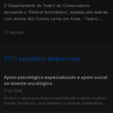
O Departamento de Teatro do Conservatório
apresenta o ‘Festival Bombástico’, espetáculos teatrais
com alunos dos Cursos Livres em Artes - Teatro.
Ouvimos Pedro Araújo Santos professor e as alunas
Rita Gouveia, Mia Sousa e Carolina Esteves.
opções
2311
episódios disponíveis
938079
933473
928510
Apoio psicológico especializado e apoio social
ao doente oncológico
17 jul. 2026
Em foco o apoio psicológico especializado e apoio social ao
doente oncológico, seus familiares e pessoas significativas
proporcionado pelo Núcleo Regional da Madeira da Liga