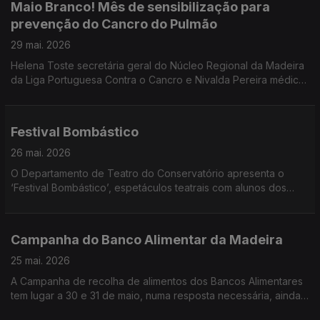
Maio Branco! Mês de sensibilização para
prevenção do Cancro do Pulmão
29 mai. 2026
Helena Toste secretária geral do Núcleo Regional da Madeira
da Liga Portuguesa Contra o Cancro e Nivalda Pereira médica
de Família, Pós graduada em Cessação Tabágica e
Coordenadora Nacional do Grupo de Trabalho de Tabagismo
foram convidadas do programa sobre o Maio Branco e a
Festival Bombástico
prevenção do Cancro do Pulmão.
26 mai. 2026
O Departamento de Teatro do Conservatório apresenta o
‘Festival Bombástico’, espetáculos teatrais com alunos dos
Cursos Livres em Artes - Teatro. Ouvimos Pedro Araújo Santos
professor e as alunas Rita Gouveia, Mia Sousa e Carolina
Esteves.
Campanha do Banco Alimentar da Madeira
25 mai. 2026
A Campanha de recolha de alimentos dos Bancos Alimentares
tem lugar a 30 e 31 de maio, numa resposta necessária, ainda
que provisória, às carências de muitos portugueses.