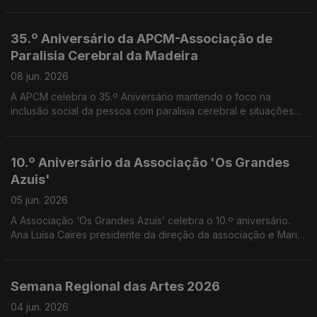
alunos do 1.º ano do Curso Profissional de Teatro -
Interpretação. Convidados o professore e orientador Pedro
Araújo Santos e os alunos Ryan Vieira e Leonor Freitas
35.º Aniversário da APCM-Associação de
Paralisia Cerebral da Madeira
08 jun. 2026
A APCM celebra o 35.º Aniversário mantendo o foco na
inclusão social da pessoa com paralisia cerebral e situações
neurológicas afins, bem como o apoio às suas famílias. Uma
conversa com Cristina Reis Andrade vice presidente da APCM
10.º Aniversário da Associação 'Os Grandes
Azuis'
05 jun. 2026
A Associação ‘Os Grandes Azuis’ celebra o 10.º aniversário.
Ana Luísa Caires presidente da direção da associação e Maria
da Paz Rodrigues Diretora Técnica falaram do trabalho
realizado no âmbito do apoio a pessoas com transtorno do
Espectro do Autismo, suas famílias e comunidade.
Semana Regional das Artes 2026
04 jun. 2026