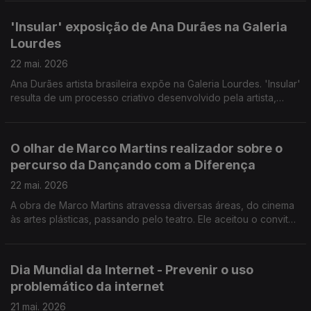
Convidado: Lúcio Moniz Presidente do Banco Alimentar da
Madeira.
'Insular' exposição de Ana Durães na Galeria
Lourdes
22 mai. 2026
Ana Durães artista brasileira expõe na Galeria Lourdes. 'Insular'
resulta de um processo criativo desenvolvido pela artista,
tendo como inspiração a flora da Madeira. Convidadas: a
pintora Ana Durães e Mariana Baeta Gestora Cultural da Galeria
Lourdes.
O olhar de Marco Martins realizador sobre o
percurso da Dançando com a Diferença
22 mai. 2026
A obra de Marco Martins atravessa diversas áreas, do cinema
às artes plásticas, passando pelo teatro. Ele aceitou o convite
da Dançando com a Diferença para documentar o percurso da
companhia e como esta alterou destinos pessoais e da
comunidade.
Dia Mundial da Internet - Prevenir o uso
problemático da internet
21 mai. 2026