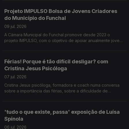
presidente da direção da ARCA D' Ajuda Manuel Trindade
Silva sobre as iniciativas organizadas, em benefício da
Projeto IMPULSO Bolsa de Jovens Criadores
comunidade.
do Município do Funchal
09 jul. 2026
A Câmara Municipal do Funchal promove desde 2023 o
projeto IMPULSO, com o objetivo de apoiar anualmente jovens
artistas. Este projeto e outros no âmbito do apoio à criação
artística foram tema da conversa com Catarina Faria e Tatiana
Freitas do Dpt.º de Cultura da CMF.
Férias! Porque é tão difícil desligar? com
Cristina Jesus Psicóloga
07 jul. 2026
Cristina Jesus psicóloga, formadora e coach numa conversa
sobre a importância das férias, sobre a dificuldade de
'desligar' do trabalho nesse período e estratégias para fazê-
lo.
'tudo o que existe, passa' exposição de Luísa
Spínola
06 jul. 2026