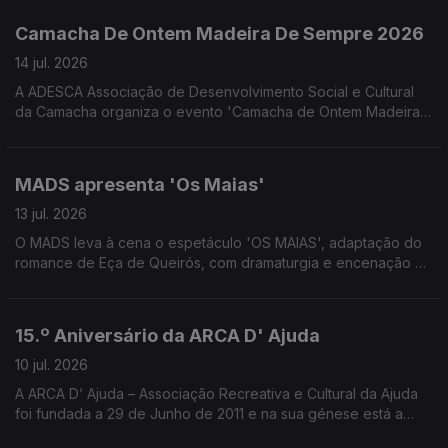
Portuguesa Contra o Cancro. Convidadas a Psicóloga Clínica
Melissa Gouveia e a Assistente Social Josefina Câmara
Camacha De Ontem Madeira De Sempre 2026
colaboradoras do NRM-LPCC
14 jul. 2026
A ADESCA Associação de Desenvolvimento Social e Cultural
da Camacha organiza o evento 'Camacha de Ontem Madeira
de Sempre' que este ano se associa à celebração os 350
anos da freguesia da Camacha. Uma conversa com José
Alberto Gonçalves e Fernanda Nóbrega da ADESCA.
MADS apresenta 'Os Maias'
13 jul. 2026
O MADS leva à cena o espetáculo 'OS MAIAS', adaptação do
romance de Eça de Queirós, com dramaturgia e encenação de
Eduardo Gaspar. Uma conversa com Pedro Gouveia e Filipa
Caroto Escórcio do MADS e do elenco 'Os Maias'
15.º Aniversário da ARCA D' Ajuda
10 jul. 2026
A ARCA D’ Ajuda – Associação Recreativa e Cultural da Ajuda
foi fundada a 29 de Junho de 2011 e na sua génese está a
festa de Nossa Senhora da Ajuda. Uma conversa com