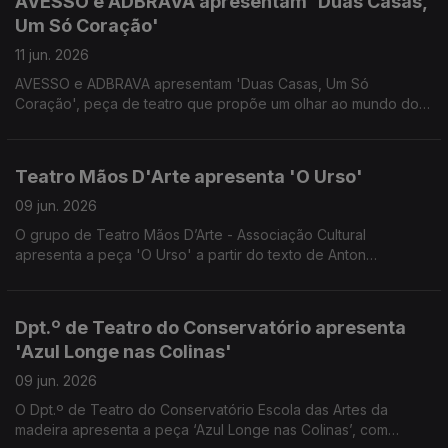
AVESSO e ADBRAVA apresentam 'Duas Casas,
Um Só Coração'
11 jun. 2026
AVESSO e ADBRAVA apresentam 'Duas Casas, Um Só
Coração', peça de teatro que propõe um olhar ao mundo do
Apadrinhamento Civil, onde o passado não se apaga e o
futuro se constrói com novos laços. Uma conversa com
Maurícia Gabriel e Joana Gomes.
Teatro Mãos D'Arte apresenta 'O Urso'
09 jun. 2026
O grupo de Teatro Mãos D’Arte - Associação Cultural
apresenta a peça 'O Urso' a partir do texto de Anton
Tchekhov. Convidados os actores Luís Costa e Mariana
Franco.
Dpt.º de Teatro do Conservatório apresenta
'Azul Longe nas Colinas'
09 jun. 2026
O Dpt.º de Teatro do Conservatório Escola das Artes da
madeira apresenta a peça ‘Azul Longe nas Colinas’, com