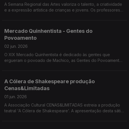
A Semana Regional das Artes valoriza o talento, a criatividade
e a expressão artística de crianças e jovens. Os professores
Rui Pimenta, João Camacho, Ricardo Correia e Ricardo Lapa
da DSEA divulgaram a programação desta semana.
Mercado Quinhentista - Gentes do
Povoamento
02 jun. 2026
O XIX Mercado Quinhentista é dedicado às gentes que
ergueram o povoado de Machico, as Gentes do Povoamento.
Convidados: Ricardo Crespo e Alexandra Teixeira,
professores da Escola BS de Machico e membros da
Comissão Organizadora do mercado Quinhentista.
A Cólera de Shakespeare produção
Cenas&Limitadas
01 jun. 2026
A Associação Cultural CENAS&LIMITADAS estreia a produção
teatral 'A Cólera de Shakespeare'. A apresentação desta sátira
mordaz sobre os bastidores do teatro ficou a cargo de Miguel
Vieira diretor artístico e encenador e Avelina Macedo
produtora.