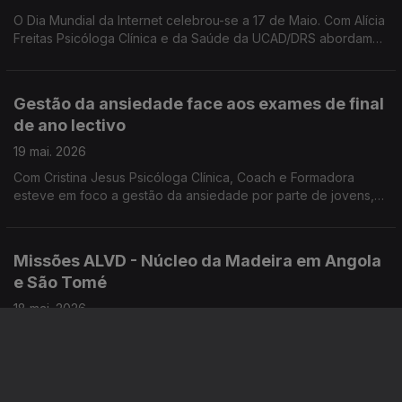
O Dia Mundial da Internet celebrou-se a 17 de Maio. Com Alícia
Freitas Psicóloga Clínica e da Saúde da UCAD/DRS abordamos
as maiores preocupações relacionadas com o uso excessivo
e inadequado das tecnologias.
Gestão da ansiedade face aos exames de final
de ano lectivo
19 mai. 2026
Com Cristina Jesus Psicóloga Clínica, Coach e Formadora
esteve em foco a gestão da ansiedade por parte de jovens,
face aos exames de final de ano lectivo.
Missões ALVD - Núcleo da Madeira em Angola
e São Tomé
18 mai. 2026
Este Verão, três grupos de voluntários da ALVD - Núcleo da
Madeira realizam Missões em Angola e em São Tomé.
Convidados: P. Domingos Pestana, assistente da ALVD -
Núcleo da Madeira e Marta Baptista voluntária do projeto