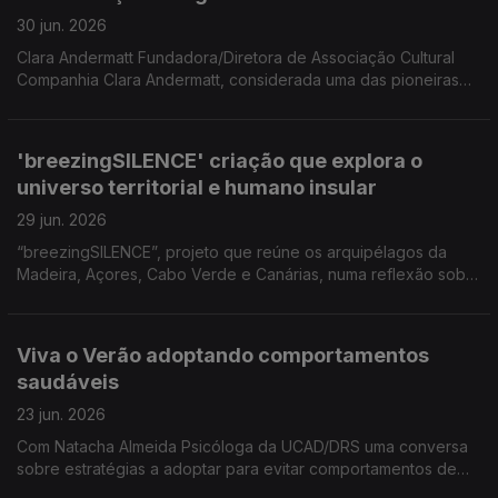
30 jun. 2026
Clara Andermatt Fundadora/Diretora de Associação Cultural
Companhia Clara Andermatt, considerada uma das pioneiras
do movimento da Nova Dança Portuguesa Coreógrafa para
participar numa formação no âmbito das comemorações dos
25 anos da Companhia Dançando com a Diferença.
'breezingSILENCE' criação que explora o
universo territorial e humano insular
29 jun. 2026
“breezingSILENCE”, projeto que reúne os arquipélagos da
Madeira, Açores, Cabo Verde e Canárias, numa reflexão sobre
a insularidade, a relação ilha/oceano e os territórios que
partilham uma memória comum. Uma conversa com os
criadores Yola Pinto (coreógrafa e bailarina), Marco Santos
Viva o Verão adoptando comportamentos
(músico) e com Filipe Ferraz cocriador local.
saudáveis
23 jun. 2026
Com Natacha Almeida Psicóloga da UCAD/DRS uma conversa
sobre estratégias a adoptar para evitar comportamentos de
risco, resistir à pressão de pares em grupos de jovens e fazer