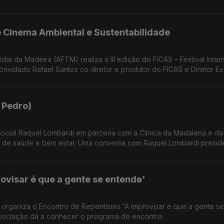
de Cinema Ambiental e Sustentabilidade
ia da Madeira (AFTM) realiza a III edição do FICAS – Festival Inter
 Pedro)
 com a Clínica da Madalena e da Junta de
s de saúde e bem estar. Uma conversa com Raquel Lombardi presid
línica das Madalenas e Manuel Filipe Presidente da Junta de Freg
ovisar é que a gente se entende'
 organiza o Encontro de Repentismo 'A improvisar é que a gente se
sociação dá a conhecer o programa do encontro.