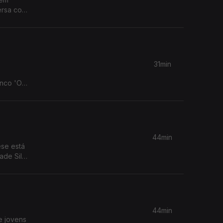
ersa com
31min
enco 'Os
44min
ese está
ade Silva
44min
e jovens