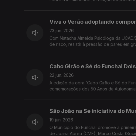
criadores Yola Pinto (coreógrafa e bailarin
Viva o Verão adoptando compo
23 jun. 2026
Com Natacha Almeida Psicóloga da UCAD/D
de risco, resistir à pressão de pares em g
Cabo Girão e Sé do Funchal Do
22 jun. 2026
A edição da obra 'Cabo Girão e Sé do Fu
comemorações dos 50 Anos da Autonomia 
conversa com um dos autores, o Eng. Geólo
São João na Sé iniciativa do Mu
19 jun. 2026
O Município do Funchal promove a primeira
de Joana Abreu (CMF), Marco Costa (Socioh