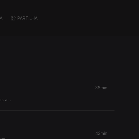
A
PARTILHA
36min
as a
43min
tem