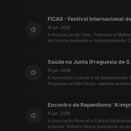
FICAS - Festival Internacional 
18 jun. 2026
A Associação do Filme, Televisão e Multiméd
de Cinema Ambiental e Sustentabilidade. Convidado Rafael Santos co diretor e produtor do FICAS e Diretor Executivo
da AFTM
Saúde na Junta (Freguesia de S.
16 jun. 2026
A Associação Cultural e de Solidariedade Social Raquel Lombardi em parceria
Freguesia de São Pedro, realizam sessõe
Associação, Andreia Sousa da direção da C
São Pedro.
Encontro de Repentismo 'A impr
15 jun. 2026
A Associação Musical e Cultural Xarabanda
entende'. Roberto Moniz presidente da as