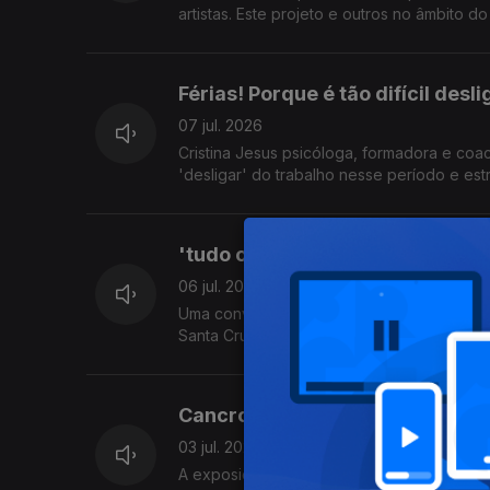
artistas. Este projeto e outros no âmbito d
Tatiana Freitas do Dpt.º de Cultura da CMF
Férias! Porque é tão difícil des
07 jul. 2026
Cristina Jesus psicóloga, formadora e coa
'desligar' do trabalho nesse período e estr
'tudo o que existe, passa' expos
06 jul. 2026
Uma conversa com Luísa Spínola Artista Plá
Santa Cruz - Quinta do Revoredo. Uma exposição que segundo a artista '... não oferece respostas. Oferece uma pausa
para que o olhar desacelere e se deixe to
Cancro da Pele: Verão Com Pre
03 jul. 2026
A exposição solar é a principal causa do 