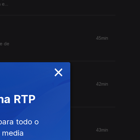
a e
45min
de de
×
42min
ura de
 na RTP
para todo o
43min
e media
edicina