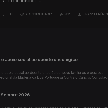
ra diretor artístico e
SITE
ACESSIBILIDADES
RSS
TRANSFERÊNCI
 e apoio social ao doente oncológico
 e apoio social ao doente oncológico, seus familiares e pessoas
Regional da Madeira da Liga Portuguesa Contra o Cancro. Convidad
sistente Social Josefina Câmara colaboradoras do NRM-LPCC
 Sempre 2026
Social e Cultural da Camacha organiza o evento 'Camacha de On