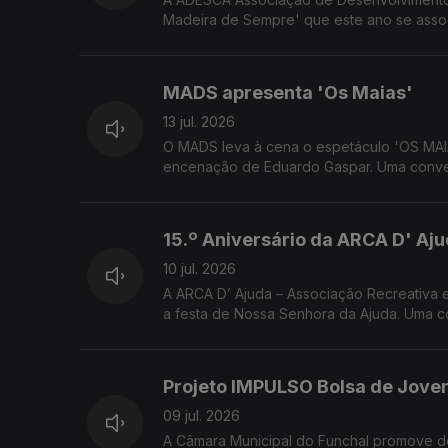
Madeira de Sempre' que este ano se asso
José Alberto Gonçalves e Fernanda Nóbr
MADS apresenta 'Os Maias'
13 jul. 2026
O MADS leva à cena o espetáculo 'OS MAI
encenação de Eduardo Gaspar. Uma conver
Maias'
15.º Aniversário da ARCA D' Aj
10 jul. 2026
A ARCA D’ Ajuda – Associação Recreativa e
a festa de Nossa Senhora da Ajuda. Uma c
sobre as iniciativas organizadas, em bene
Projeto IMPULSO Bolsa de Joven
09 jul. 2026
A Câmara Municipal do Funchal promove d