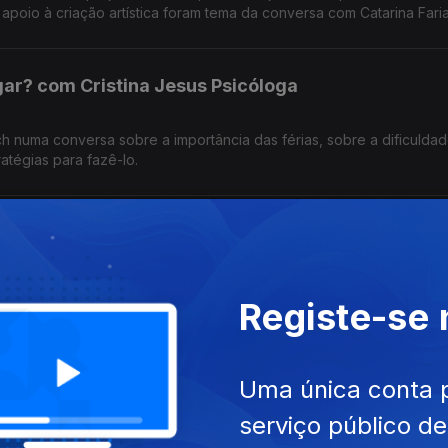
o apoio à criação artística foram tema da conversa com Catarina Fari
.
ligar? com Cristina Jesus Psicóloga
ch numa conversa sobre a importância das férias, sobre a dificulda
atégias para fazê-lo.
ição de Luísa Spínola
stica/Pintora que expõe 'tudo o que existe, passa' na Casa da Cult
Registe-se
car pela evidência daquilo que muda'
venção
Uma única conta 
serviço público d
cancro da pele, mas é possível prevenir. Pedro Pereira Médico de M