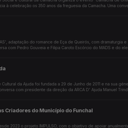
cia à celebração os 350 anos da freguesia da Camacha. Uma conv
ega da ADESCA.
AS', adaptação do romance de Eça de Queirós, com dramaturgia e
sa com Pedro Gouveia e Filipa Caroto Escórcio do MADS e do el
uda
 Cultural da Ajuda foi fundada a 29 de Junho de 2011 e na sua gén
onversa com presidente da direção da ARCA D' Ajuda Manuel Trind
fício da comunidade.
s Criadores do Município do Funchal
esde 2023 o projeto IMPULSO, com o objetivo de apoiar anualment