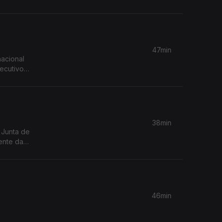
47min
nacional
38min
ente da
uesia de
46min