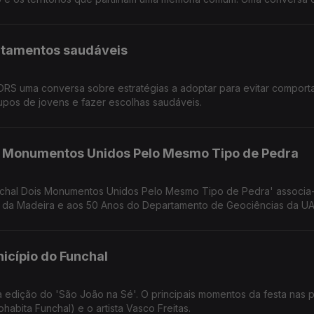
a), Marco Santos (músico) e com Filipe Ferraz cocriador local.
rtamentos saudáveis
RS uma conversa sobre estratégias a adoptar para evitar compor
rupos de jovens e fazer escolhas saudáveis.
is Monumentos Unidos Pelo Mesmo Tipo de Pedra
nchal Dois Monumentos Unidos Pelo Mesmo Tipo de Pedra' associa
da Madeira e aos 50 Anos do Departamento de Geociências da UA
go João Baptista Pereira Silva.
nicípio do Funchal
 edição do 'São João na Sé'. O principais momentos da festa nas p
abita Funchal) e o artista Vasco Freitas.