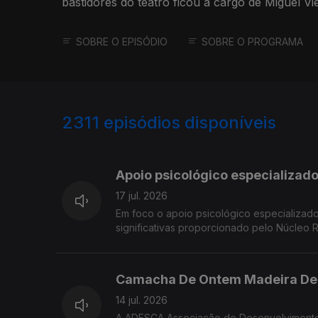
bastidores do teatro ficou a cargo de Miguel Viei
encenador e Avelina Macedo produtora.
SOBRE O EPISÓDIO
SOBRE O PROGRAMA
2311
episódios disponíveis
938079
933473
Apoio psicológico especializado
17 jul. 2026
Em foco o apoio psicológico especializado
significativas proporcionado pelo Núcleo 
Psicóloga Clínica Melissa Gouveia e a As
Camacha De Ontem Madeira De
14 jul. 2026
A ADESCA Associação de Desenvolvimento 