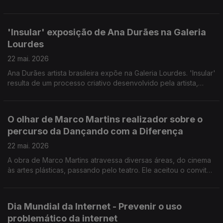
que provisória, às carências de muitos portugueses.
Convidado: Lúcio Moniz Presidente do Banco Alimentar da
Madeira.
'Insular' exposição de Ana Durães na Galeria
Lourdes
22 mai. 2026
Ana Durães artista brasileira expõe na Galeria Lourdes. 'Insular'
resulta de um processo criativo desenvolvido pela artista,
tendo como inspiração a flora da Madeira. Convidadas: a
pintora Ana Durães e Mariana Baeta Gestora Cultural da Galeria
Lourdes.
O olhar de Marco Martins realizador sobre o
percurso da Dançando com a Diferença
22 mai. 2026
A obra de Marco Martins atravessa diversas áreas, do cinema
às artes plásticas, passando pelo teatro. Ele aceitou o convite
da Dançando com a Diferença para documentar o percurso da
companhia e como esta alterou destinos pessoais e da
comunidade.
Dia Mundial da Internet - Prevenir o uso
problemático da internet