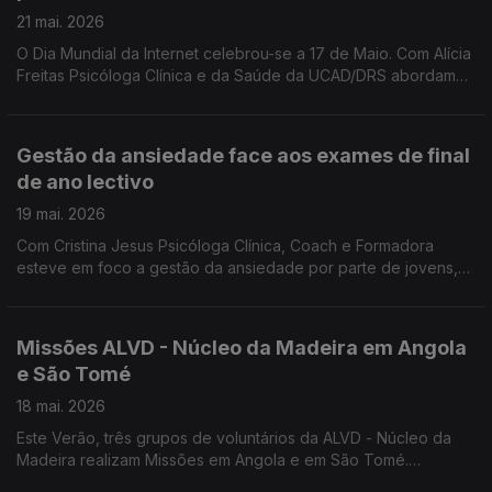
21 mai. 2026
O Dia Mundial da Internet celebrou-se a 17 de Maio. Com Alícia
Freitas Psicóloga Clínica e da Saúde da UCAD/DRS abordamos
as maiores preocupações relacionadas com o uso excessivo
e inadequado das tecnologias.
Gestão da ansiedade face aos exames de final
de ano lectivo
19 mai. 2026
Com Cristina Jesus Psicóloga Clínica, Coach e Formadora
esteve em foco a gestão da ansiedade por parte de jovens,
face aos exames de final de ano lectivo.
Missões ALVD - Núcleo da Madeira em Angola
e São Tomé
18 mai. 2026
Este Verão, três grupos de voluntários da ALVD - Núcleo da
Madeira realizam Missões em Angola e em São Tomé.
Convidados: P. Domingos Pestana, assistente da ALVD -