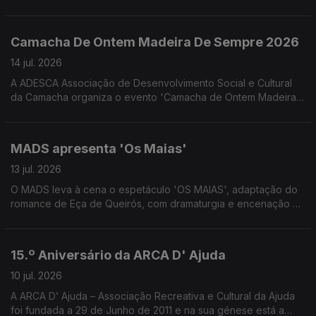
proporcionado pelo Núcleo Regional da Madeira da Liga
Portuguesa Contra o Cancro. Convidadas a Psicóloga Clínica
Melissa Gouveia e a Assistente Social Josefina Câmara
Camacha De Ontem Madeira De Sempre 2026
colaboradoras do NRM-LPCC
14 jul. 2026
A ADESCA Associação de Desenvolvimento Social e Cultural
da Camacha organiza o evento 'Camacha de Ontem Madeira
de Sempre' que este ano se associa à celebração os 350
anos da freguesia da Camacha. Uma conversa com José
Alberto Gonçalves e Fernanda Nóbrega da ADESCA.
MADS apresenta 'Os Maias'
13 jul. 2026
O MADS leva à cena o espetáculo 'OS MAIAS', adaptação do
romance de Eça de Queirós, com dramaturgia e encenação de
Eduardo Gaspar. Uma conversa com Pedro Gouveia e Filipa
Caroto Escórcio do MADS e do elenco 'Os Maias'
15.º Aniversário da ARCA D' Ajuda
10 jul. 2026
A ARCA D’ Ajuda – Associação Recreativa e Cultural da Ajuda
foi fundada a 29 de Junho de 2011 e na sua génese está a