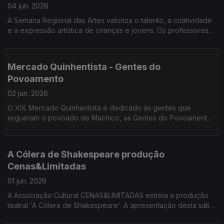
04 jun. 2026
A Semana Regional das Artes valoriza o talento, a criatividade
e a expressão artística de crianças e jovens. Os professores
Rui Pimenta, João Camacho, Ricardo Correia e Ricardo Lapa
da DSEA divulgaram a programação desta semana.
Mercado Quinhentista - Gentes do
Povoamento
02 jun. 2026
O XIX Mercado Quinhentista é dedicado às gentes que
ergueram o povoado de Machico, as Gentes do Povoamento.
Convidados: Ricardo Crespo e Alexandra Teixeira,
professores da Escola BS de Machico e membros da
Comissão Organizadora do mercado Quinhentista.
A Cólera de Shakespeare produção
Cenas&Limitadas
01 jun. 2026
A Associação Cultural CENAS&LIMITADAS estreia a produção
teatral 'A Cólera de Shakespeare'. A apresentação desta sátira
mordaz sobre os bastidores do teatro ficou a cargo de Miguel