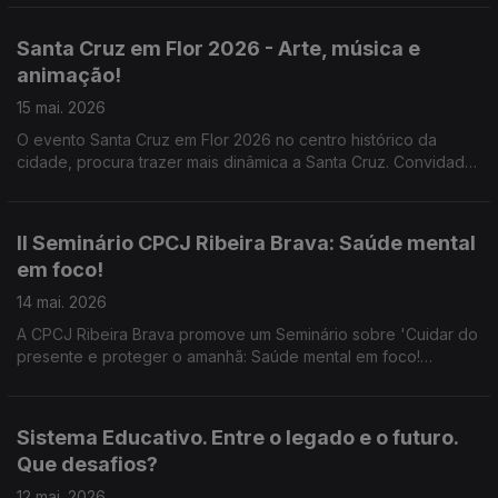
Núcleo da Madeira e Marta Baptista voluntária do projeto
'Sorrisos para Luanda'.
Santa Cruz em Flor 2026 - Arte, música e
animação!
15 mai. 2026
O evento Santa Cruz em Flor 2026 no centro histórico da
cidade, procura trazer mais dinâmica a Santa Cruz. Convidadas
Tomásia Castro e Ana Filipa Pereira Técnicas Superiores da
Câmara Municipal de Santa Cruz e o artista Adonis Galvão
autor da exposição 'Indígena, Exótica, Invasor' na CCSC.
II Seminário CPCJ Ribeira Brava: Saúde mental
em foco!
14 mai. 2026
A CPCJ Ribeira Brava promove um Seminário sobre 'Cuidar do
presente e proteger o amanhã: Saúde mental em foco!
Prevenção de comportamentos aditivos nos jovens.' Sobre o
tema ouvimos Sónia Fernandes (CPCJ Ribeira Brava), Teresa
Gonçalves (C.M. Ribeira Brava) e Nelson Carvalho (UCAD)
Sistema Educativo. Entre o legado e o futuro.
Que desafios?
12 mai. 2026