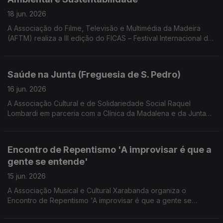
18 jun. 2026
A Associação do Filme, Televisão e Multimédia da Madeira
(AFTM) realiza a III edição do FICAS – Festival Internacional de
Cinema Ambiental e Sustentabilidade. Convidado Rafael
Santos co diretor e produtor do FICAS e Diretor Executivo da
AFTM
Saúde na Junta (Freguesia de S. Pedro)
16 jun. 2026
A Associação Cultural e de Solidariedade Social Raquel
Lombardi em parceria com a Clínica da Madalena e da Junta
de Freguesia de São Pedro, realizam sessões de saúde e
bem estar. Uma conversa com Raquel Lombardi presidente da
Associação, Andreia Sousa da direção da Clínica das
Encontro de Repentismo 'A improvisar é que a
Madalenas e Manuel Filipe Presidente da Junta de Freguesia
gente se entende'
de São Pedro.
15 jun. 2026
A Associação Musical e Cultural Xarabanda organiza o
Encontro de Repentismo 'A improvisar é que a gente se
entende'. Roberto Moniz presidente da associação dá a
conhecer o programa do encontro.