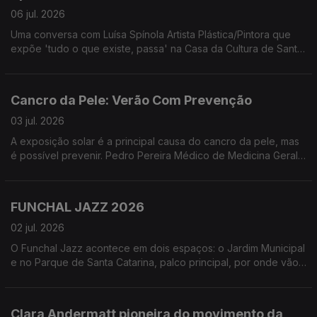
06 jul. 2026
Uma conversa com Luísa Spínola Artista Plástica/Pintora que
expõe 'tudo o que existe, passa' na Casa da Cultura de Santa
Cruz - Quinta do Revoredo. Uma exposição que segundo a
artista '... não oferece respostas. Oferece uma pausa para que
o olhar desacelere e se deixe tocar pela evidência daquilo
Cancro da Pele: Verão Com Prevenção
que muda'
03 jul. 2026
A exposição solar é a principal causa do cancro da pele, mas
é possível prevenir. Pedro Pereira Médico de Medicina Geral
e Familiar e Leonor Leça Psicóloga Clínica, ambos da Unidade
de Educação para a Saúde do NRM-LPCC, partilharam
informações essenciais sobre a exposição solar segura.
FUNCHAL JAZZ 2026
02 jul. 2026
O Funchal Jazz acontece em dois espaços: o Jardim Municipal
e no Parque de Santa Catarina, palco principal, por onde vão
passar alguns dos maiores nomes do jazz. Uma conversa com
Paulo Barbosa Diretor Artístico do Funchal Jazz e Francisco
Andrade diretor do Curso Profissional de Instrumentista Jazz
Clara Andermatt pioneira do movimento da