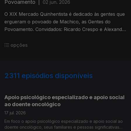
Povoamento
|
02 jun. 2026
O XIX Mercado Quinhentista é dedicado às gentes que
ergueram o povoado de Machico, as Gentes do
Povoamento. Convidados: Ricardo Crespo e Alexandra
Teixeira, professores da Escola BS de Machico e
membros da Comissão Organizadora do mercado
opções
Quinhentista.
2311
episódios disponíveis
938079
933473
928510
Apoio psicológico especializado e apoio social
ao doente oncológico
17 jul. 2026
Em foco o apoio psicológico especializado e apoio social ao
doente oncológico, seus familiares e pessoas significativas