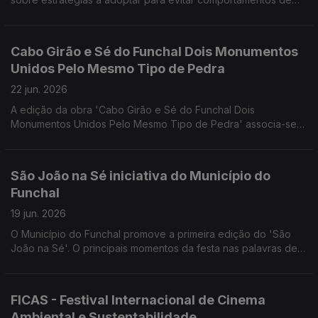
risco, resistir à pressão de pares em grupos de jovens e fazer
escolhas saudáveis.
Cabo Girão e Sé do Funchal Dois Monumentos
Unidos Pelo Mesmo Tipo de Pedra
22 jun. 2026
A edição da obra 'Cabo Girão e Sé do Funchal Dois
Monumentos Unidos Pelo Mesmo Tipo de Pedra' associa-se
às comemorações dos 50 Anos da Autonomia da Madeira e
aos 50 Anos do Departamento de Geociências da UA. Uma
conversa com um dos autores, o Eng. Geólogo João Baptista
São João na Sé iniciativa do Município do
Pereira Silva.
Funchal
19 jun. 2026
O Município do Funchal promove a primeira edição do 'São
João na Sé'. O principais momentos da festa nas palavras de
Joana Abreu (CMF), Marco Costa (Sociohabita Funchal) e o
artista Vasco Freitas.
FICAS - Festival Internacional de Cinema
Ambiental e Sustentabilidade