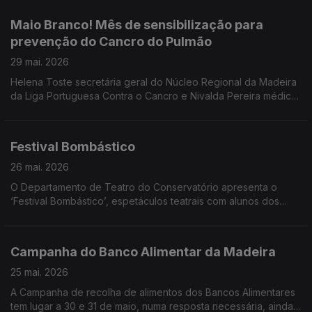
Vieira diretor artístico e encenador e Avelina Macedo
produtora.
Maio Branco! Mês de sensibilização para
prevenção do Cancro do Pulmão
29 mai. 2026
Helena Toste secretária geral do Núcleo Regional da Madeira
da Liga Portuguesa Contra o Cancro e Nivalda Pereira médica
de Família, Pós graduada em Cessação Tabágica e
Coordenadora Nacional do Grupo de Trabalho de Tabagismo
foram convidadas do programa sobre o Maio Branco e a
Festival Bombástico
prevenção do Cancro do Pulmão.
26 mai. 2026
O Departamento de Teatro do Conservatório apresenta o
‘Festival Bombástico’, espetáculos teatrais com alunos dos
Cursos Livres em Artes - Teatro. Ouvimos Pedro Araújo Santos
professor e as alunas Rita Gouveia, Mia Sousa e Carolina
Esteves.
Campanha do Banco Alimentar da Madeira
25 mai. 2026
A Campanha de recolha de alimentos dos Bancos Alimentares
tem lugar a 30 e 31 de maio, numa resposta necessária, ainda