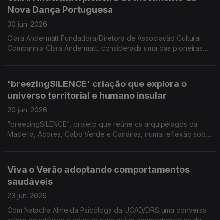
do Conservatório e Presidente da Associação Jazz do
Nova Dança Portuguesa
Funchal 'Melro Preto'
30 jun. 2026
Clara Andermatt Fundadora/Diretora de Associação Cultural
Companhia Clara Andermatt, considerada uma das pioneiras
do movimento da Nova Dança Portuguesa Coreógrafa para
participar numa formação no âmbito das comemorações dos
25 anos da Companhia Dançando com a Diferença.
'breezingSILENCE' criação que explora o
universo territorial e humano insular
29 jun. 2026
“breezingSILENCE”, projeto que reúne os arquipélagos da
Madeira, Açores, Cabo Verde e Canárias, numa reflexão sobre
a insularidade, a relação ilha/oceano e os territórios que
partilham uma memória comum. Uma conversa com os
criadores Yola Pinto (coreógrafa e bailarina), Marco Santos
Viva o Verão adoptando comportamentos
(músico) e com Filipe Ferraz cocriador local.
saudáveis
23 jun. 2026
Com Natacha Almeida Psicóloga da UCAD/DRS uma conversa
sobre estratégias a adoptar para evitar comportamentos de