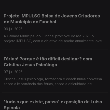
festa de Nossa Senhora da Ajuda. Uma conversa com
presidente da direção da ARCA D' Ajuda Manuel Trindade
Silva sobre as iniciativas organizadas, em benefício da
Projeto IMPULSO Bolsa de Jovens Criadores
comunidade.
do Município do Funchal
09 jul. 2026
A Câmara Municipal do Funchal promove desde 2023 o
projeto IMPULSO, com o objetivo de apoiar anualmente jovens
artistas. Este projeto e outros no âmbito do apoio à criação
artística foram tema da conversa com Catarina Faria e Tatiana
Freitas do Dpt.º de Cultura da CMF.
Férias! Porque é tão difícil desligar? com
Cristina Jesus Psicóloga
07 jul. 2026
Cristina Jesus psicóloga, formadora e coach numa conversa
sobre a importância das férias, sobre a dificuldade de
'desligar' do trabalho nesse período e estratégias para fazê-
lo.
'tudo o que existe, passa' exposição de Luísa
Spínola