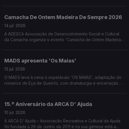
proporcionado pelo Núcleo Regional da Madeira da Liga
Portuguesa Contra o Cancro. Convidadas a Psicóloga Clínica
Melissa Gouveia e a Assistente Social Josefina Câmara
Camacha De Ontem Madeira De Sempre 2026
colaboradoras do NRM-LPCC
14 jul. 2026
A ADESCA Associação de Desenvolvimento Social e Cultural
da Camacha organiza o evento 'Camacha de Ontem Madeira
de Sempre' que este ano se associa à celebração os 350
anos da freguesia da Camacha. Uma conversa com José
Alberto Gonçalves e Fernanda Nóbrega da ADESCA.
MADS apresenta 'Os Maias'
13 jul. 2026
O MADS leva à cena o espetáculo 'OS MAIAS', adaptação do
romance de Eça de Queirós, com dramaturgia e encenação de
Eduardo Gaspar. Uma conversa com Pedro Gouveia e Filipa
Caroto Escórcio do MADS e do elenco 'Os Maias'
15.º Aniversário da ARCA D' Ajuda
10 jul. 2026
A ARCA D’ Ajuda – Associação Recreativa e Cultural da Ajuda
foi fundada a 29 de Junho de 2011 e na sua génese está a