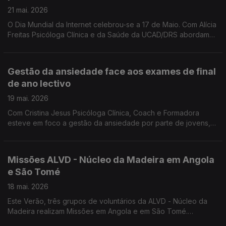
21 mai. 2026
O Dia Mundial da Internet celebrou-se a 17 de Maio. Com Alícia
Freitas Psicóloga Clínica e da Saúde da UCAD/DRS abordamos
as maiores preocupações relacionadas com o uso excessivo
e inadequado das tecnologias.
Gestão da ansiedade face aos exames de final
de ano lectivo
19 mai. 2026
Com Cristina Jesus Psicóloga Clínica, Coach e Formadora
esteve em foco a gestão da ansiedade por parte de jovens,
face aos exames de final de ano lectivo.
Missões ALVD - Núcleo da Madeira em Angola
e São Tomé
18 mai. 2026
Este Verão, três grupos de voluntários da ALVD - Núcleo da
Madeira realizam Missões em Angola e em São Tomé.
Convidados: P. Domingos Pestana, assistente da ALVD -