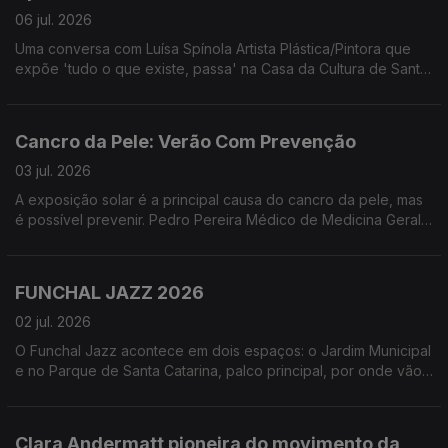
06 jul. 2026
Uma conversa com Luísa Spínola Artista Plástica/Pintora que
expõe 'tudo o que existe, passa' na Casa da Cultura de Santa
Cruz - Quinta do Revoredo. Uma exposição que segundo a
artista '... não oferece respostas. Oferece uma pausa para que
o olhar desacelere e se deixe tocar pela evidência daquilo
Cancro da Pele: Verão Com Prevenção
que muda'
03 jul. 2026
A exposição solar é a principal causa do cancro da pele, mas
é possível prevenir. Pedro Pereira Médico de Medicina Geral
e Familiar e Leonor Leça Psicóloga Clínica, ambos da Unidade
de Educação para a Saúde do NRM-LPCC, partilharam
informações essenciais sobre a exposição solar segura.
FUNCHAL JAZZ 2026
02 jul. 2026
O Funchal Jazz acontece em dois espaços: o Jardim Municipal
e no Parque de Santa Catarina, palco principal, por onde vão
passar alguns dos maiores nomes do jazz. Uma conversa com
Paulo Barbosa Diretor Artístico do Funchal Jazz e Francisco
Andrade diretor do Curso Profissional de Instrumentista Jazz
Clara Andermatt pioneira do movimento da