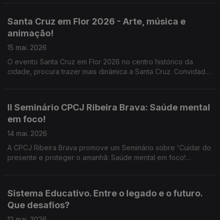
Núcleo da Madeira e Marta Baptista voluntária do projeto
'Sorrisos para Luanda'.
Santa Cruz em Flor 2026 - Arte, música e
animação!
15 mai. 2026
O evento Santa Cruz em Flor 2026 no centro histórico da
cidade, procura trazer mais dinâmica a Santa Cruz. Convidadas
Tomásia Castro e Ana Filipa Pereira Técnicas Superiores da
Câmara Municipal de Santa Cruz e o artista Adonis Galvão
autor da exposição 'Indígena, Exótica, Invasor' na CCSC.
II Seminário CPCJ Ribeira Brava: Saúde mental
em foco!
14 mai. 2026
A CPCJ Ribeira Brava promove um Seminário sobre 'Cuidar do
presente e proteger o amanhã: Saúde mental em foco!
Prevenção de comportamentos aditivos nos jovens.' Sobre o
tema ouvimos Sónia Fernandes (CPCJ Ribeira Brava), Teresa
Gonçalves (C.M. Ribeira Brava) e Nelson Carvalho (UCAD)
Sistema Educativo. Entre o legado e o futuro.
Que desafios?
12 mai. 2026