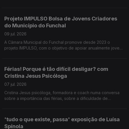
festa de Nossa Senhora da Ajuda. Uma conversa com
presidente da direção da ARCA D' Ajuda Manuel Trindade
Silva sobre as iniciativas organizadas, em benefício da
Projeto IMPULSO Bolsa de Jovens Criadores
comunidade.
do Município do Funchal
09 jul. 2026
A Câmara Municipal do Funchal promove desde 2023 o
projeto IMPULSO, com o objetivo de apoiar anualmente jovens
artistas. Este projeto e outros no âmbito do apoio à criação
artística foram tema da conversa com Catarina Faria e Tatiana
Freitas do Dpt.º de Cultura da CMF.
Férias! Porque é tão difícil desligar? com
Cristina Jesus Psicóloga
07 jul. 2026
Cristina Jesus psicóloga, formadora e coach numa conversa
sobre a importância das férias, sobre a dificuldade de
'desligar' do trabalho nesse período e estratégias para fazê-
lo.
'tudo o que existe, passa' exposição de Luísa
Spínola