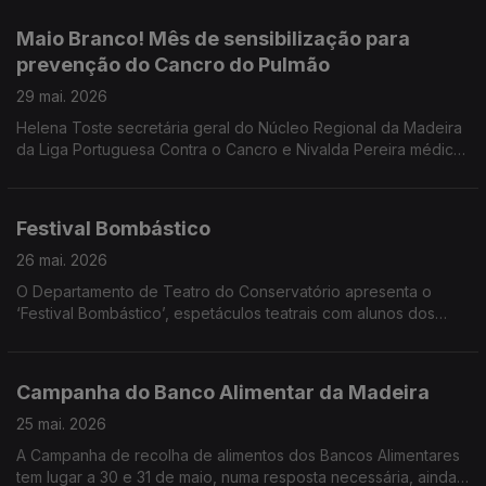
Vieira diretor artístico e encenador e Avelina Macedo
produtora.
Maio Branco! Mês de sensibilização para
prevenção do Cancro do Pulmão
29 mai. 2026
Helena Toste secretária geral do Núcleo Regional da Madeira
da Liga Portuguesa Contra o Cancro e Nivalda Pereira médica
de Família, Pós graduada em Cessação Tabágica e
Coordenadora Nacional do Grupo de Trabalho de Tabagismo
foram convidadas do programa sobre o Maio Branco e a
Festival Bombástico
prevenção do Cancro do Pulmão.
26 mai. 2026
O Departamento de Teatro do Conservatório apresenta o
‘Festival Bombástico’, espetáculos teatrais com alunos dos
Cursos Livres em Artes - Teatro. Ouvimos Pedro Araújo Santos
professor e as alunas Rita Gouveia, Mia Sousa e Carolina
Esteves.
Campanha do Banco Alimentar da Madeira
25 mai. 2026
A Campanha de recolha de alimentos dos Bancos Alimentares
tem lugar a 30 e 31 de maio, numa resposta necessária, ainda