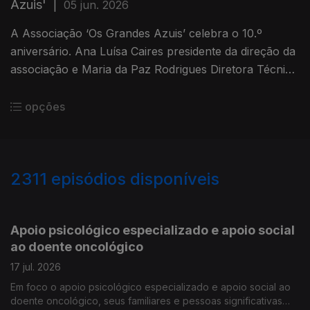
Azuis'
|
05 jun. 2026
A Associação ‘Os Grandes Azuis’ celebra o 10.º
aniversário. Ana Luísa Caires presidente da direção da
associação e Maria da Paz Rodrigues Diretora Técnica
falaram do trabalho realizado no âmbito do apoio a
pessoas com transtorno do Espectro do Autismo,
opções
suas famílias e comunidade.
2311
episódios disponíveis
938079
933473
928510
Apoio psicológico especializado e apoio social
ao doente oncológico
17 jul. 2026
Em foco o apoio psicológico especializado e apoio social ao
doente oncológico, seus familiares e pessoas significativas