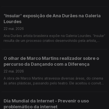
que provisória, às carências de muitos portugueses.
Convidado: Lúcio Moniz Presidente do Banco Alimentar da
Madeira.
'Insular' exposição de Ana Durães na Galeria
Lourdes
22 mai. 2026
Ana Durães artista brasileira expõe na Galeria Lourdes. 'Insular'
resulta de um processo criativo desenvolvido pela artista,
tendo como inspiração a flora da Madeira. Convidadas: a
pintora Ana Durães e Mariana Baeta Gestora Cultural da Galeria
Lourdes.
O olhar de Marco Martins realizador sobre o
percurso da Dançando com a Diferença
22 mai. 2026
A obra de Marco Martins atravessa diversas áreas, do cinema
às artes plásticas, passando pelo teatro. Ele aceitou o convite
da Dançando com a Diferença para documentar o percurso da
companhia e como esta alterou destinos pessoais e da
comunidade.
Dia Mundial da Internet - Prevenir o uso
problemático da internet