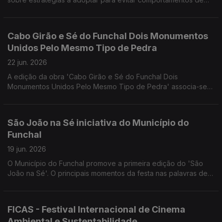
risco, resistir à pressão de pares em grupos de jovens e fazer
escolhas saudáveis.
Cabo Girão e Sé do Funchal Dois Monumentos
Unidos Pelo Mesmo Tipo de Pedra
22 jun. 2026
A edição da obra 'Cabo Girão e Sé do Funchal Dois
Monumentos Unidos Pelo Mesmo Tipo de Pedra' associa-se
às comemorações dos 50 Anos da Autonomia da Madeira e
aos 50 Anos do Departamento de Geociências da UA. Uma
conversa com um dos autores, o Eng. Geólogo João Baptista
São João na Sé iniciativa do Município do
Pereira Silva.
Funchal
19 jun. 2026
O Município do Funchal promove a primeira edição do 'São
João na Sé'. O principais momentos da festa nas palavras de
Joana Abreu (CMF), Marco Costa (Sociohabita Funchal) e o
artista Vasco Freitas.
FICAS - Festival Internacional de Cinema
Ambiental e Sustentabilidade