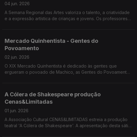
04 jun. 2026
A Semana Regional das Artes valoriza o talento, a criatividade
e a expressão artística de crianças e jovens. Os professores
Rui Pimenta, João Camacho, Ricardo Correia e Ricardo Lapa
da DSEA divulgaram a programação desta semana.
Mercado Quinhentista - Gentes do
Povoamento
02 jun. 2026
O XIX Mercado Quinhentista é dedicado às gentes que
ergueram o povoado de Machico, as Gentes do Povoamento.
Convidados: Ricardo Crespo e Alexandra Teixeira,
professores da Escola BS de Machico e membros da
Comissão Organizadora do mercado Quinhentista.
A Cólera de Shakespeare produção
Cenas&Limitadas
01 jun. 2026
A Associação Cultural CENAS&LIMITADAS estreia a produção
teatral 'A Cólera de Shakespeare'. A apresentação desta sátira
mordaz sobre os bastidores do teatro ficou a cargo de Miguel