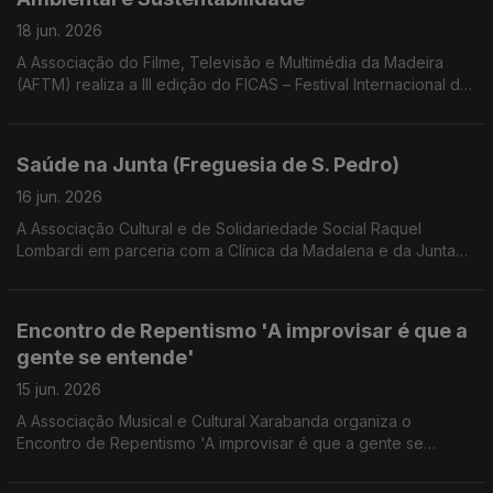
18 jun. 2026
A Associação do Filme, Televisão e Multimédia da Madeira
(AFTM) realiza a III edição do FICAS – Festival Internacional de
Cinema Ambiental e Sustentabilidade. Convidado Rafael
Santos co diretor e produtor do FICAS e Diretor Executivo da
AFTM
Saúde na Junta (Freguesia de S. Pedro)
16 jun. 2026
A Associação Cultural e de Solidariedade Social Raquel
Lombardi em parceria com a Clínica da Madalena e da Junta
de Freguesia de São Pedro, realizam sessões de saúde e
bem estar. Uma conversa com Raquel Lombardi presidente da
Associação, Andreia Sousa da direção da Clínica das
Encontro de Repentismo 'A improvisar é que a
Madalenas e Manuel Filipe Presidente da Junta de Freguesia
gente se entende'
de São Pedro.
15 jun. 2026
A Associação Musical e Cultural Xarabanda organiza o
Encontro de Repentismo 'A improvisar é que a gente se
entende'. Roberto Moniz presidente da associação dá a
conhecer o programa do encontro.