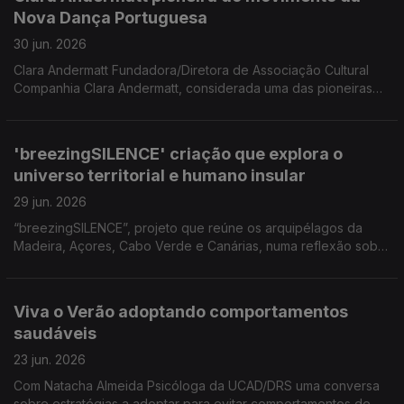
do Conservatório e Presidente da Associação Jazz do
Nova Dança Portuguesa
Funchal 'Melro Preto'
30 jun. 2026
Clara Andermatt Fundadora/Diretora de Associação Cultural
Companhia Clara Andermatt, considerada uma das pioneiras
do movimento da Nova Dança Portuguesa Coreógrafa para
participar numa formação no âmbito das comemorações dos
25 anos da Companhia Dançando com a Diferença.
'breezingSILENCE' criação que explora o
universo territorial e humano insular
29 jun. 2026
“breezingSILENCE”, projeto que reúne os arquipélagos da
Madeira, Açores, Cabo Verde e Canárias, numa reflexão sobre
a insularidade, a relação ilha/oceano e os territórios que
partilham uma memória comum. Uma conversa com os
criadores Yola Pinto (coreógrafa e bailarina), Marco Santos
Viva o Verão adoptando comportamentos
(músico) e com Filipe Ferraz cocriador local.
saudáveis
23 jun. 2026
Com Natacha Almeida Psicóloga da UCAD/DRS uma conversa
sobre estratégias a adoptar para evitar comportamentos de