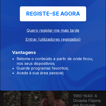
Ep. 15
REGISTE-SE AGORA
07 out. 2024
A Revolução do
Milho
Quero registar-me mais tarde
Entrar (utilizadores registados)
Ep. 16
14 out. 2024
Vantagens
Ruínas
Retome o conteúdo a partir de onde ficou,
Romanas de
nos seus dispositivos;
Conímbriga
Guarde programas favoritos;
Aceda à sua área pessoal;
Ep. 17
21 out. 2024
1580-1640: A
Dinastia Filipina
em Portugal