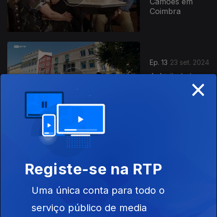
Camões em
Coimbra
Ep. 13
23 set. 2024
×
A Atribulada
Vida de Luís de
Camões
Ep. 14
30 set. 2024
Registe-se na RTP
Camões, o
Príncipe dos
Poetas
Uma única conta para todo o
serviço público de media