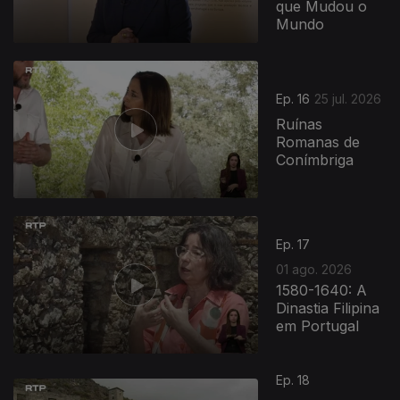
que Mudou o
Mundo
946218
Ep. 16
25 jul. 2026
Ruínas
Romanas de
Conímbriga
Ep. 17
01 ago. 2026
1580-1640: A
Dinastia Filipina
em Portugal
947438
Ep. 18